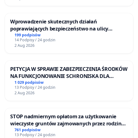
Wprowadzenie skutecznych działań
poprawiających bezpieczeństwo na ulicy
Żeromskiego w Otwocku
199 podpisów
14 Podpisy / 24 godzin
2 Aug 2026
PETYCJA W SPRAWIE ZABEZPIECZENIA ŚRODKÓW
NA FUNKCJONOWANIE SCHRONISKA DLA
BEZDOMNYCH ZWIERZĄT W SKARYSZEWIE
1 029 podpisów
13 Podpisy / 24 godzin
2 Aug 2026
STOP nadmiernym opłatom za użytkowanie
wieczyste gruntów zajmowanych przez rodzinne
ogrody działkowe.
761 podpisów
13 Podpisy / 24 godzin