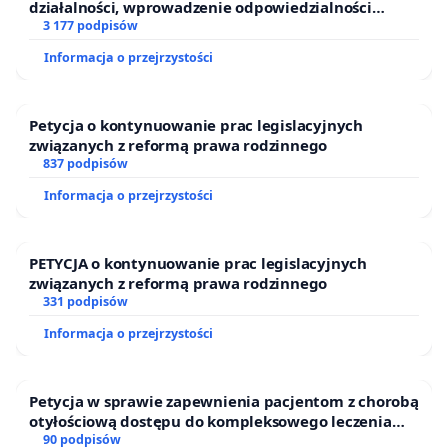
działalności, wprowadzenie odpowiedzialności
finansowej kluczowych urzędników i sędziów
3 177 podpisów
Informacja o przejrzystości
Petycja o kontynuowanie prac legislacyjnych
związanych z reformą prawa rodzinnego
837 podpisów
Informacja o przejrzystości
PETYCJA o kontynuowanie prac legislacyjnych
związanych z reformą prawa rodzinnego
331 podpisów
Informacja o przejrzystości
Petycja w sprawie zapewnienia pacjentom z chorobą
otyłościową dostępu do kompleksowego leczenia
oraz programów profilaktycznych.
90 podpisów