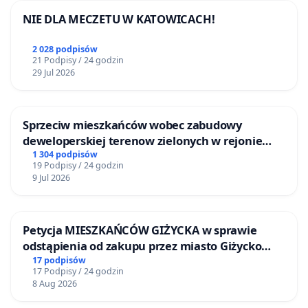
NIE DLA MECZETU W KATOWICACH!
2 028 podpisów
21 Podpisy / 24 godzin
29 Jul 2026
Sprzeciw mieszkańców wobec zabudowy
deweloperskiej terenow zielonych w rejonie
Bulwarów Straceńskich w Bielsku-Białej
1 304 podpisów
19 Podpisy / 24 godzin
9 Jul 2026
Petycja MIESZKAŃCÓW GIŻYCKA w sprawie
odstąpienia od zakupu przez miasto Giżycko
nieruchomości położonej nad jeziorem Niegocin
17 podpisów
17 Podpisy / 24 godzin
8 Aug 2026