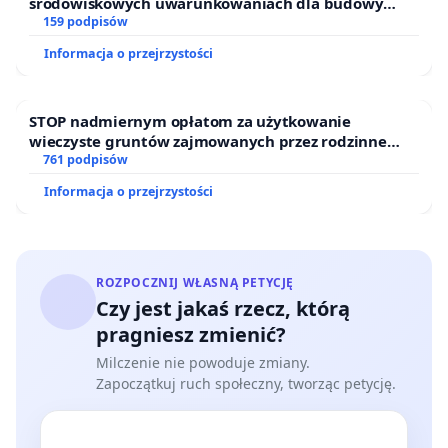
środowiskowych uwarunkowaniach dla budowy
zakładu wytwarzania biometanu „Krynki” w
159 podpisów
Ostrowiu Południowym oraz ochrony mieszkańców i
Informacja o przejrzystości
Puszczy Knyszyńskiej
STOP nadmiernym opłatom za użytkowanie
wieczyste gruntów zajmowanych przez rodzinne
ogrody działkowe.
761 podpisów
Informacja o przejrzystości
ROZPOCZNIJ WŁASNĄ PETYCJĘ
Czy jest jakaś rzecz, którą
pragniesz zmienić?
Milczenie nie powoduje zmiany.
Zapoczątkuj ruch społeczny, tworząc petycję.