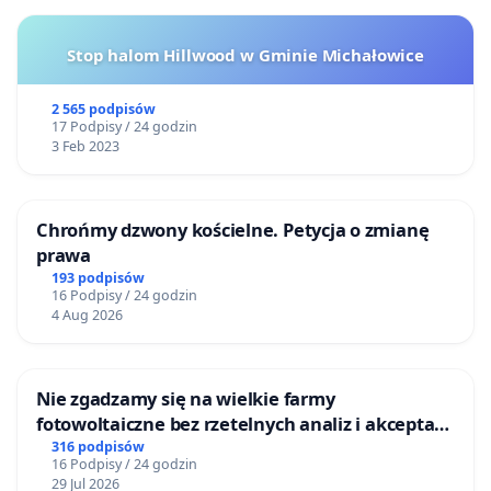
Stop halom Hillwood w Gminie Michałowice
2 565 podpisów
17 Podpisy / 24 godzin
3 Feb 2023
Chrońmy dzwony kościelne. Petycja o zmianę
prawa
193 podpisów
16 Podpisy / 24 godzin
4 Aug 2026
Nie zgadzamy się na wielkie farmy
fotowoltaiczne bez rzetelnych analiz i akceptacji
mieszkańców
316 podpisów
16 Podpisy / 24 godzin
29 Jul 2026