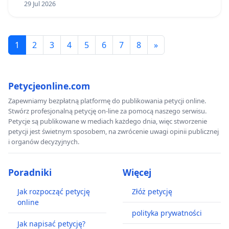
29 Jul 2026
1
2
3
4
5
6
7
8
»
Petycjeonline.com
Zapewniamy bezpłatną platformę do publikowania petycji online.
Stwórz profesjonalną petycję on-line za pomocą naszego serwisu.
Petycje są publikowane w mediach każdego dnia, więc stworzenie
petycji jest świetnym sposobem, na zwrócenie uwagi opinii publicznej
i organów decyzyjnych.
Poradniki
Więcej
Jak rozpocząć petycję
Złóż petycję
online
polityka prywatności
Jak napisać petycję?