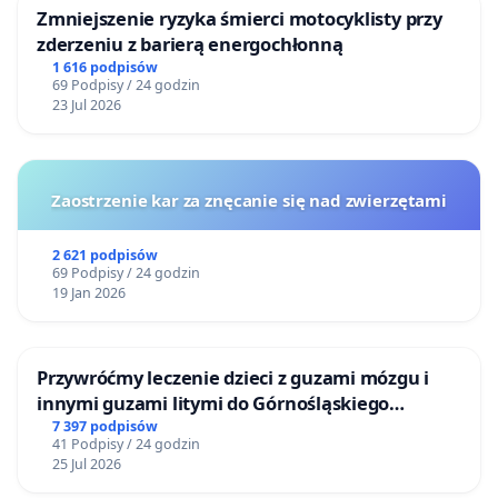
Zmniejszenie ryzyka śmierci motocyklisty przy
zderzeniu z barierą energochłonną
1 616 podpisów
69 Podpisy / 24 godzin
23 Jul 2026
Zaostrzenie kar za znęcanie się nad zwierzętami
2 621 podpisów
69 Podpisy / 24 godzin
19 Jan 2026
Przywróćmy leczenie dzieci z guzami mózgu i
innymi guzami litymi do Górnośląskiego
Centrum Zdrowia Dziecka w Katowicach
7 397 podpisów
41 Podpisy / 24 godzin
25 Jul 2026