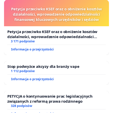
Petycja przeciwko KSEF oraz o obniżenie kosztów
działalności, wprowadzenie odpowiedzialności
finansowej kluczowych urzędników i sędziów
Petycja przeciwko KSEF oraz o obniżenie kosztów
działalności, wprowadzenie odpowiedzialności
finansowej kluczowych urzędników i sędziów
3 171 podpisów
Informacja o przejrzystości
Stop podwyżce akcyzy dla branży vape
1 112 podpisów
Informacja o przejrzystości
PETYCJA o kontynuowanie prac legislacyjnych
związanych z reformą prawa rodzinnego
328 podpisów