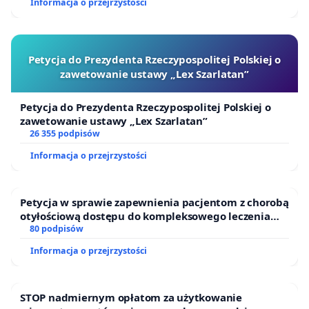
Informacja o przejrzystości
Petycja do Prezydenta Rzeczypospolitej Polskiej o
zawetowanie ustawy „Lex Szarlatan”
Petycja do Prezydenta Rzeczypospolitej Polskiej o
zawetowanie ustawy „Lex Szarlatan”
26 355 podpisów
Informacja o przejrzystości
Petycja w sprawie zapewnienia pacjentom z chorobą
otyłościową dostępu do kompleksowego leczenia
oraz programów profilaktycznych.
80 podpisów
Informacja o przejrzystości
STOP nadmiernym opłatom za użytkowanie