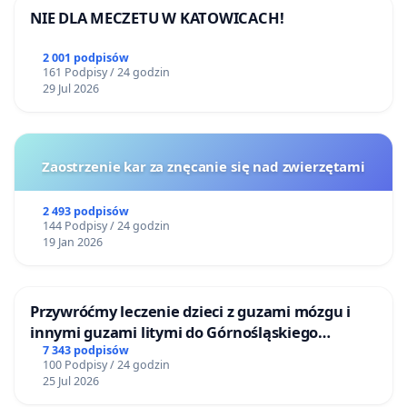
NIE DLA MECZETU W KATOWICACH!
2 001 podpisów
161 Podpisy / 24 godzin
29 Jul 2026
Zaostrzenie kar za znęcanie się nad zwierzętami
2 493 podpisów
144 Podpisy / 24 godzin
19 Jan 2026
Przywróćmy leczenie dzieci z guzami mózgu i
innymi guzami litymi do Górnośląskiego
Centrum Zdrowia Dziecka w Katowicach
7 343 podpisów
100 Podpisy / 24 godzin
25 Jul 2026