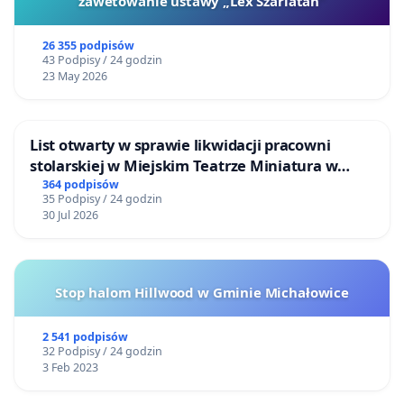
zawetowanie ustawy „Lex Szarlatan”
26 355 podpisów
43 Podpisy / 24 godzin
23 May 2026
List otwarty w sprawie likwidacji pracowni
stolarskiej w Miejskim Teatrze Miniatura w
Gdańsku
364 podpisów
35 Podpisy / 24 godzin
30 Jul 2026
Stop halom Hillwood w Gminie Michałowice
2 541 podpisów
32 Podpisy / 24 godzin
3 Feb 2023