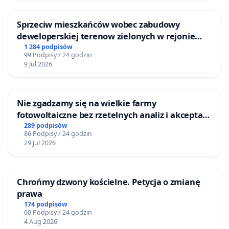
Sprzeciw mieszkańców wobec zabudowy
deweloperskiej terenow zielonych w rejonie
Bulwarów Straceńskich w Bielsku-Białej
1 284 podpisów
99 Podpisy / 24 godzin
9 Jul 2026
Nie zgadzamy się na wielkie farmy
fotowoltaiczne bez rzetelnych analiz i akceptacji
mieszkańców
289 podpisów
86 Podpisy / 24 godzin
29 Jul 2026
Chrońmy dzwony kościelne. Petycja o zmianę
prawa
174 podpisów
60 Podpisy / 24 godzin
4 Aug 2026