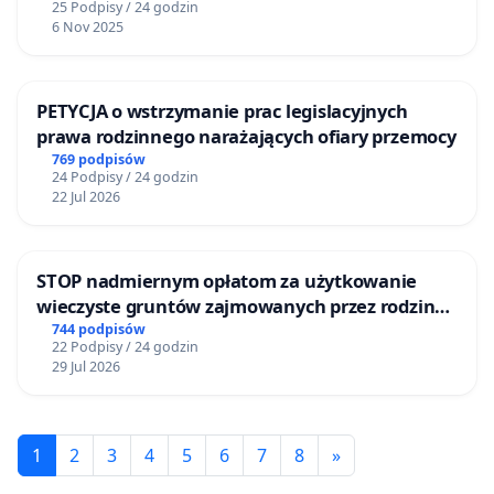
25 Podpisy / 24 godzin
6 Nov 2025
PETYCJA o wstrzymanie prac legislacyjnych
prawa rodzinnego narażających ofiary przemocy
769 podpisów
24 Podpisy / 24 godzin
22 Jul 2026
STOP nadmiernym opłatom za użytkowanie
wieczyste gruntów zajmowanych przez rodzinne
ogrody działkowe.
744 podpisów
22 Podpisy / 24 godzin
29 Jul 2026
1
2
3
4
5
6
7
8
»