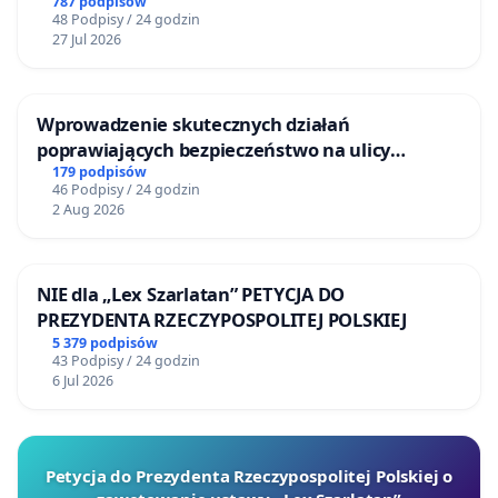
787 podpisów
48 Podpisy / 24 godzin
27 Jul 2026
Wprowadzenie skutecznych działań
poprawiających bezpieczeństwo na ulicy
Żeromskiego w Otwocku
179 podpisów
46 Podpisy / 24 godzin
2 Aug 2026
NIE dla „Lex Szarlatan” PETYCJA DO
PREZYDENTA RZECZYPOSPOLITEJ POLSKIEJ
5 379 podpisów
43 Podpisy / 24 godzin
6 Jul 2026
Petycja do Prezydenta Rzeczypospolitej Polskiej o