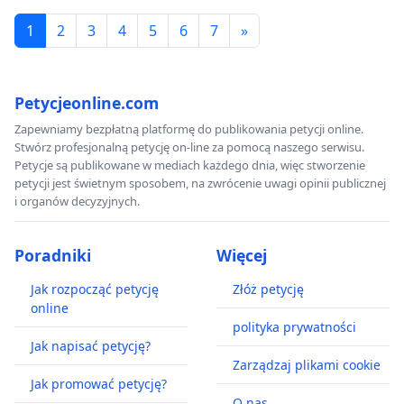
1
2
3
4
5
6
7
»
Petycjeonline.com
Zapewniamy bezpłatną platformę do publikowania petycji online.
Stwórz profesjonalną petycję on-line za pomocą naszego serwisu.
Petycje są publikowane w mediach każdego dnia, więc stworzenie
petycji jest świetnym sposobem, na zwrócenie uwagi opinii publicznej
i organów decyzyjnych.
Poradniki
Więcej
Jak rozpocząć petycję
Złóż petycję
online
polityka prywatności
Jak napisać petycję?
Zarządzaj plikami cookie
Jak promować petycję?
O nas