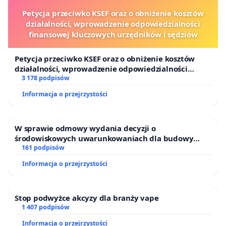
Petycja przeciwko KSEF oraz o obniżenie kosztów
działalności, wprowadzenie odpowiedzialności
finansowej kluczowych urzędników i sędziów
Petycja przeciwko KSEF oraz o obniżenie kosztów
działalności, wprowadzenie odpowiedzialności
finansowej kluczowych urzędników i sędziów
3 178 podpisów
Informacja o przejrzystości
W sprawie odmowy wydania decyzji o
środowiskowych uwarunkowaniach dla budowy
zakładu wytwarzania biometanu „Krynki” w
161 podpisów
Ostrowiu Południowym oraz ochrony mieszkańców i
Informacja o przejrzystości
Puszczy Knyszyńskiej
Stop podwyżce akcyzy dla branży vape
1 407 podpisów
Informacja o przejrzystości