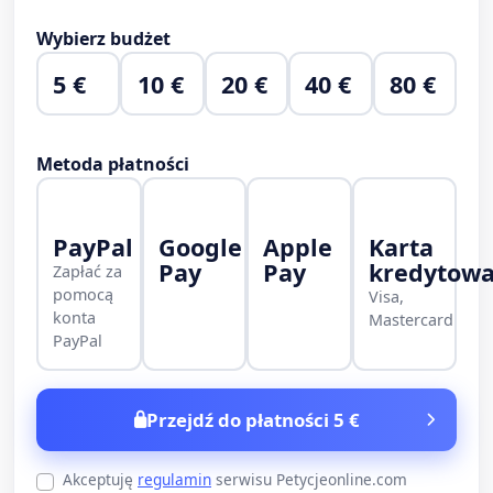
Wybierz budżet
5 €
10 €
20 €
40 €
80 €
Metoda płatności
PayPal
Google
Apple
Karta
Pay
Pay
kredytow
Zapłać za
pomocą
Visa,
konta
Mastercard
PayPal
Przejdź do płatności 5 €
Akceptuję
regulamin
serwisu Petycjeonline.com