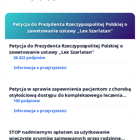
Petycja do Prezydenta Rzeczypospolitej Polskiej o
zawetowanie ustawy „Lex Szarlatan”
Petycja do Prezydenta Rzeczypospolitej Polskiej o
zawetowanie ustawy „Lex Szarlatan”
26 422 podpisów
Informacja o przejrzystości
Petycja w sprawie zapewnienia pacjentom z chorobą
otyłościową dostępu do kompleksowego leczenia
oraz programów profilaktycznych.
100 podpisów
Informacja o przejrzystości
STOP nadmiernym opłatom za użytkowanie
wieczyste gruntów zajmowanych przez rodzinne