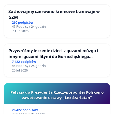
Zachowajmy czerwono-kremowe tramwaje w
GZM
260 podpisów
45 Podpisy / 24 godzin
7 Aug 2026
Przywróćmy leczenie dzieci z guzami mózgu i
innymi guzami litymi do Górnośląskiego
Centrum Zdrowia Dziecka w Katowicach
7 422 podpisów
44 Podpisy / 24 godzin
25 Jul 2026
Petycja do Prezydenta Rzeczypospolitej Polskiej o
zawetowanie ustawy „Lex Szarlatan”
26 422 podpisów