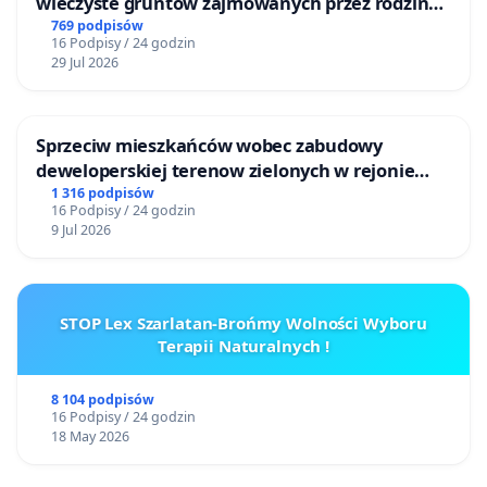
wieczyste gruntów zajmowanych przez rodzinne
ogrody działkowe.
769 podpisów
16 Podpisy / 24 godzin
29 Jul 2026
Sprzeciw mieszkańców wobec zabudowy
deweloperskiej terenow zielonych w rejonie
Bulwarów Straceńskich w Bielsku-Białej
1 316 podpisów
16 Podpisy / 24 godzin
9 Jul 2026
STOP Lex Szarlatan-Brońmy Wolności Wyboru
Terapii Naturalnych !
8 104 podpisów
16 Podpisy / 24 godzin
18 May 2026