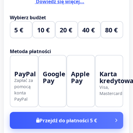
Dowiedz się więcej...
Wybierz budżet
5 €
10 €
20 €
40 €
80 €
Metoda płatności
PayPal
Google
Apple
Karta
Pay
Pay
kredytow
Zapłać za
pomocą
Visa,
konta
Mastercard
PayPal
Przejdź do płatności 5 €