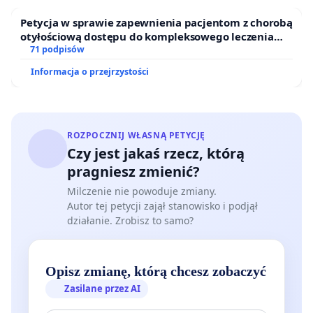
Petycja w sprawie zapewnienia pacjentom z chorobą
otyłościową dostępu do kompleksowego leczenia
oraz programów profilaktycznych.
71 podpisów
Informacja o przejrzystości
ROZPOCZNIJ WŁASNĄ PETYCJĘ
Czy jest jakaś rzecz, którą
pragniesz zmienić?
Milczenie nie powoduje zmiany.
Autor tej petycji zajął stanowisko i podjął
działanie. Zrobisz to samo?
Opisz zmianę, którą chcesz zobaczyć
Zasilane przez AI