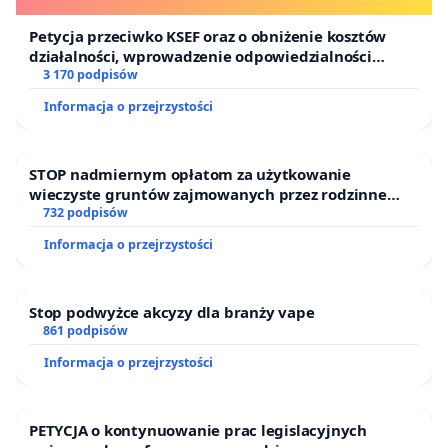
Petycja przeciwko KSEF oraz o obniżenie kosztów
działalności, wprowadzenie odpowiedzialności
finansowej kluczowych urzędników i sędziów
3 170 podpisów
Informacja o przejrzystości
STOP nadmiernym opłatom za użytkowanie
wieczyste gruntów zajmowanych przez rodzinne
ogrody działkowe.
732 podpisów
Informacja o przejrzystości
Stop podwyżce akcyzy dla branży vape
861 podpisów
Informacja o przejrzystości
PETYCJA o kontynuowanie prac legislacyjnych