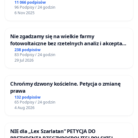
11 066 podpisów
96 Podpisy / 24 godzin
6 Nov 2025
Nie zgadzamy się na wielkie farmy
fotowoltaiczne bez rzetelnych analiz i akceptacji
mieszkańców
238 podpisów
83 Podpisy / 24 godzin
29 Jul 2026
Chrońmy dzwony kościelne. Petycja o zmianę
prawa
132 podpisów
65 Podpisy / 24 godzin
4 Aug 2026
NIE dla „Lex Szarlatan” PETYCJA DO