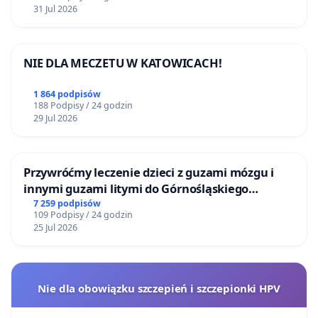
31 Jul 2026
NIE DLA MECZETU W KATOWICACH!
1 864 podpisów
188 Podpisy / 24 godzin
29 Jul 2026
Przywróćmy leczenie dzieci z guzami mózgu i
innymi guzami litymi do Górnośląskiego
Centrum Zdrowia Dziecka w Katowicach
7 259 podpisów
109 Podpisy / 24 godzin
25 Jul 2026
Nie dla obowiązku szczepień i szczepionki HPV