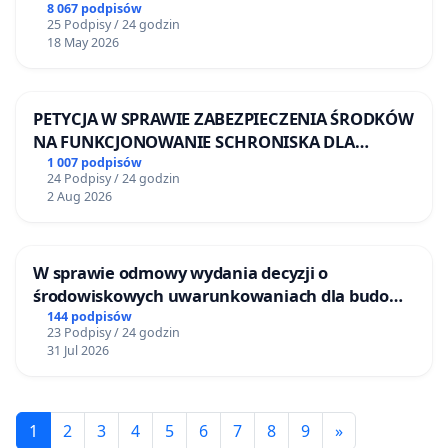
8 067 podpisów
25 Podpisy / 24 godzin
18 May 2026
PETYCJA W SPRAWIE ZABEZPIECZENIA ŚRODKÓW
NA FUNKCJONOWANIE SCHRONISKA DLA
BEZDOMNYCH ZWIERZĄT W SKARYSZEWIE
1 007 podpisów
24 Podpisy / 24 godzin
2 Aug 2026
W sprawie odmowy wydania decyzji o
środowiskowych uwarunkowaniach dla budowy
zakładu wytwarzania biometanu „Krynki” w
144 podpisów
23 Podpisy / 24 godzin
Ostrowiu Południowym oraz ochrony
31 Jul 2026
mieszkańców i Puszczy Knyszyńskiej
1
2
3
4
5
6
7
8
9
»