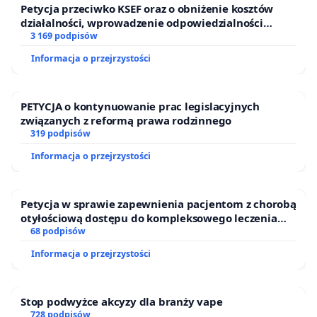
Petycja przeciwko KSEF oraz o obniżenie kosztów
działalności, wprowadzenie odpowiedzialności
finansowej kluczowych urzędników i sędziów
3 169 podpisów
Informacja o przejrzystości
PETYCJA o kontynuowanie prac legislacyjnych
związanych z reformą prawa rodzinnego
319 podpisów
Informacja o przejrzystości
Petycja w sprawie zapewnienia pacjentom z chorobą
otyłościową dostępu do kompleksowego leczenia
oraz programów profilaktycznych.
68 podpisów
Informacja o przejrzystości
Stop podwyżce akcyzy dla branży vape
728 podpisów