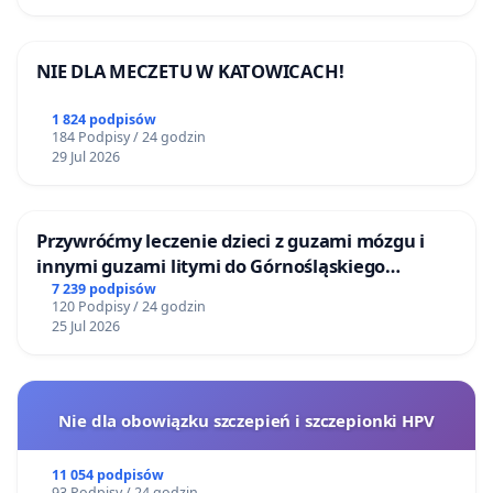
NIE DLA MECZETU W KATOWICACH!
1 824 podpisów
184 Podpisy / 24 godzin
29 Jul 2026
Przywróćmy leczenie dzieci z guzami mózgu i
innymi guzami litymi do Górnośląskiego
Centrum Zdrowia Dziecka w Katowicach
7 239 podpisów
120 Podpisy / 24 godzin
25 Jul 2026
Nie dla obowiązku szczepień i szczepionki HPV
11 054 podpisów
93 Podpisy / 24 godzin