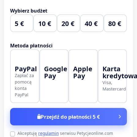
Wybierz budżet
5 €
10 €
20 €
40 €
80 €
Metoda płatności
PayPal
Google
Apple
Karta
Pay
Pay
kredytow
Zapłać za
pomocą
Visa,
konta
Mastercard
PayPal
Przejdź do płatności 5 €
Akceptuję
regulamin
serwisu Petycjeonline.com