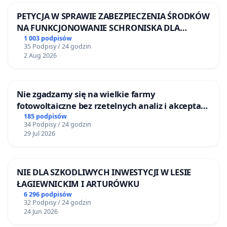
PETYCJA W SPRAWIE ZABEZPIECZENIA ŚRODKÓW
NA FUNKCJONOWANIE SCHRONISKA DLA
BEZDOMNYCH ZWIERZĄT W SKARYSZEWIE
1 003 podpisów
35 Podpisy / 24 godzin
2 Aug 2026
Nie zgadzamy się na wielkie farmy
fotowoltaiczne bez rzetelnych analiz i akceptacji
mieszkańców
185 podpisów
34 Podpisy / 24 godzin
29 Jul 2026
NIE DLA SZKODLIWYCH INWESTYCJI W LESIE
ŁAGIEWNICKIM I ARTURÓWKU
6 296 podpisów
32 Podpisy / 24 godzin
24 Jun 2026