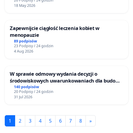
26 Podpisy / 24 godzin
18 May 2026
Zapewnijcie ciągłość leczenia kobiet w
menopauzie
89 podpisów
23 Podpisy / 24 godzin
4 Aug 2026
W sprawie odmowy wydania decyzji o
środowiskowych uwarunkowaniach dla budowy
zakładu wytwarzania biometanu „Krynki” w
140 podpisów
20 Podpisy / 24 godzin
Ostrowiu Południowym oraz ochrony
31 Jul 2026
mieszkańców i Puszczy Knyszyńskiej
1
2
3
4
5
6
7
8
»