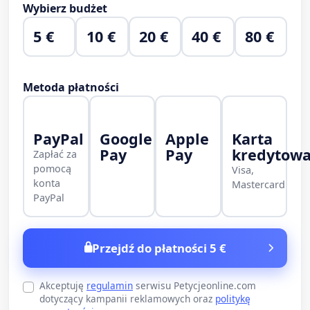
Wybierz budżet
5 €
10 €
20 €
40 €
80 €
Metoda płatności
PayPal
Google
Apple
Karta
Pay
Pay
kredytow
Zapłać za
pomocą
Visa,
konta
Mastercard
PayPal
Przejdź do płatności 5 €
Akceptuję
regulamin
serwisu Petycjeonline.com
dotyczący kampanii reklamowych oraz
politykę