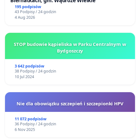
Biernatkach, gm. Wądroże Wielkie
195 podpisów
43 Podpisy / 24 godzin
4 Aug 2026
STOP budowie kąpieliska w Parku Centralnym w
Bydgoszczy
3 642 podpisów
38 Podpisy / 24 godzin
10 Jul 2024
Nie dla obowiązku szczepień i szczepionki HPV
11 072 podpisów
36 Podpisy / 24 godzin
6 Nov 2025