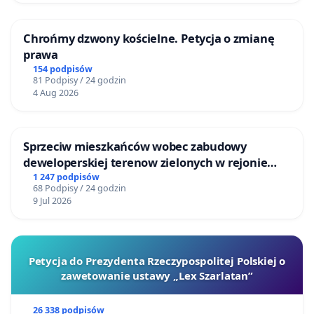
Chrońmy dzwony kościelne. Petycja o zmianę
prawa
154 podpisów
81 Podpisy / 24 godzin
4 Aug 2026
Sprzeciw mieszkańców wobec zabudowy
deweloperskiej terenow zielonych w rejonie
Bulwarów Straceńskich w Bielsku-Białej
1 247 podpisów
68 Podpisy / 24 godzin
9 Jul 2026
Petycja do Prezydenta Rzeczypospolitej Polskiej o
zawetowanie ustawy „Lex Szarlatan”
26 338 podpisów