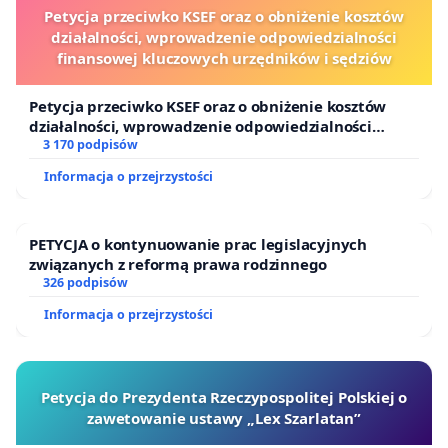
Petycja przeciwko KSEF oraz o obniżenie kosztów
działalności, wprowadzenie odpowiedzialności
finansowej kluczowych urzędników i sędziów
Petycja przeciwko KSEF oraz o obniżenie kosztów
działalności, wprowadzenie odpowiedzialności
finansowej kluczowych urzędników i sędziów
3 170 podpisów
Informacja o przejrzystości
PETYCJA o kontynuowanie prac legislacyjnych
związanych z reformą prawa rodzinnego
326 podpisów
Informacja o przejrzystości
Petycja do Prezydenta Rzeczypospolitej Polskiej o
zawetowanie ustawy „Lex Szarlatan”