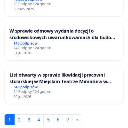
29 Podpisy / 24 godzin
30 Nov 2025
W sprawie odmowy wydania decyzji o
środowiskowych uwarunkowaniach dla budowy
zakładu wytwarzania biometanu „Krynki” w
145 podpisów
24 Podpisy / 24 godzin
Ostrowiu Południowym oraz ochrony
31 Jul 2026
mieszkańców i Puszczy Knyszyńskiej
List otwarty w sprawie likwidacji pracowni
stolarskiej w Miejskim Teatrze Miniatura w
Gdańsku
343 podpisów
24 Podpisy / 24 godzin
30 Jul 2026
1
2
3
4
5
6
7
»