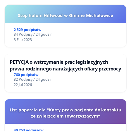
Stop halom Hillwood w Gminie Michałowice
2 529 podpisów
34 Podpisy / 24 godzin
3 Feb 2023
PETYCJA o wstrzymanie prac legislacyjnych
prawa rodzinnego narażających ofiary przemocy
760 podpisów
32 Podpisy / 24 godzin
22 Jul 2026
List poparcia dla "Karty praw pacjenta do kontaktu
ze zwierzęciem towarzyszącym"
40 253 podpisów