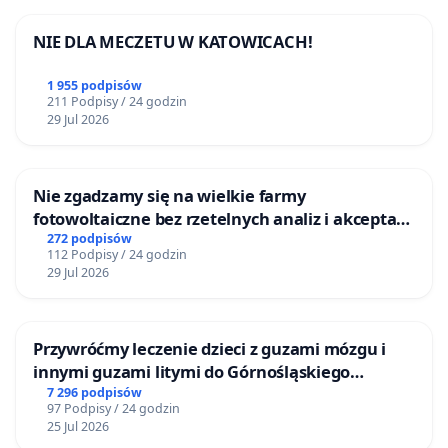
NIE DLA MECZETU W KATOWICACH!
1 955 podpisów
211 Podpisy / 24 godzin
29 Jul 2026
Nie zgadzamy się na wielkie farmy
fotowoltaiczne bez rzetelnych analiz i akceptacji
mieszkańców
272 podpisów
112 Podpisy / 24 godzin
29 Jul 2026
Przywróćmy leczenie dzieci z guzami mózgu i
innymi guzami litymi do Górnośląskiego
Centrum Zdrowia Dziecka w Katowicach
7 296 podpisów
97 Podpisy / 24 godzin
25 Jul 2026