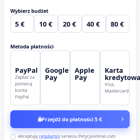
Wybierz budżet
5 €
10 €
20 €
40 €
80 €
Metoda płatności
PayPal
Google
Apple
Karta
Pay
Pay
kredytow
Zapłać za
pomocą
Visa,
konta
Mastercard
PayPal
Przejdź do płatności 5 €
Akceptuję
regulamin
serwisu Petycjeonline.com