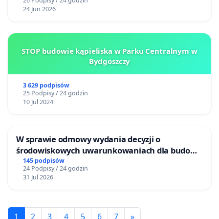
26 Podpisy / 24 godzin
24 Jun 2026
STOP budowie kąpieliska w Parku Centralnym w
Bydgoszczy
3 629 podpisów
25 Podpisy / 24 godzin
10 Jul 2024
W sprawie odmowy wydania decyzji o
środowiskowych uwarunkowaniach dla budowy
zakładu wytwarzania biometanu „Krynki” w
145 podpisów
24 Podpisy / 24 godzin
Ostrowiu Południowym oraz ochrony
31 Jul 2026
mieszkańców i Puszczy Knyszyńskiej
1
2
3
4
5
6
7
»