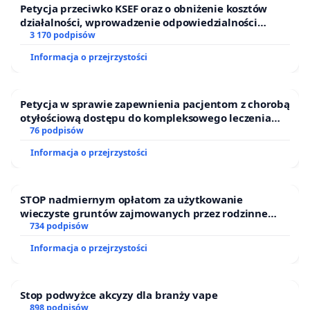
Petycja przeciwko KSEF oraz o obniżenie kosztów
działalności, wprowadzenie odpowiedzialności
finansowej kluczowych urzędników i sędziów
3 170 podpisów
Informacja o przejrzystości
Petycja w sprawie zapewnienia pacjentom z chorobą
otyłościową dostępu do kompleksowego leczenia
oraz programów profilaktycznych.
76 podpisów
Informacja o przejrzystości
STOP nadmiernym opłatom za użytkowanie
wieczyste gruntów zajmowanych przez rodzinne
ogrody działkowe.
734 podpisów
Informacja o przejrzystości
Stop podwyżce akcyzy dla branży vape
898 podpisów