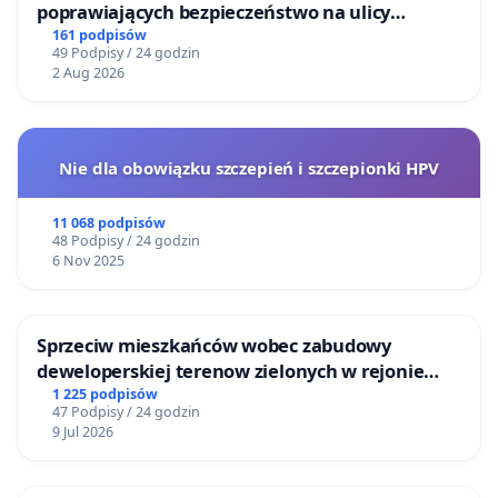
poprawiających bezpieczeństwo na ulicy
Żeromskiego w Otwocku
161 podpisów
49 Podpisy / 24 godzin
2 Aug 2026
Nie dla obowiązku szczepień i szczepionki HPV
11 068 podpisów
48 Podpisy / 24 godzin
6 Nov 2025
Sprzeciw mieszkańców wobec zabudowy
deweloperskiej terenow zielonych w rejonie
Bulwarów Straceńskich w Bielsku-Białej
1 225 podpisów
47 Podpisy / 24 godzin
9 Jul 2026