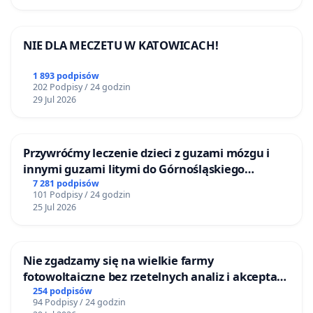
NIE DLA MECZETU W KATOWICACH!
1 893 podpisów
202 Podpisy / 24 godzin
29 Jul 2026
Przywróćmy leczenie dzieci z guzami mózgu i
innymi guzami litymi do Górnośląskiego
Centrum Zdrowia Dziecka w Katowicach
7 281 podpisów
101 Podpisy / 24 godzin
25 Jul 2026
Nie zgadzamy się na wielkie farmy
fotowoltaiczne bez rzetelnych analiz i akceptacji
mieszkańców
254 podpisów
94 Podpisy / 24 godzin