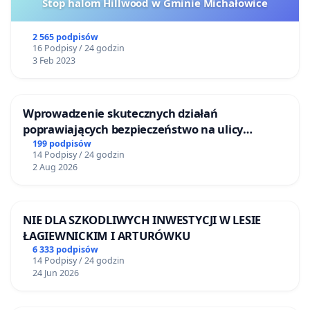
Stop halom Hillwood w Gminie Michałowice
2 565 podpisów
16 Podpisy / 24 godzin
3 Feb 2023
Wprowadzenie skutecznych działań
poprawiających bezpieczeństwo na ulicy
Żeromskiego w Otwocku
199 podpisów
14 Podpisy / 24 godzin
2 Aug 2026
NIE DLA SZKODLIWYCH INWESTYCJI W LESIE
ŁAGIEWNICKIM I ARTURÓWKU
6 333 podpisów
14 Podpisy / 24 godzin
24 Jun 2026