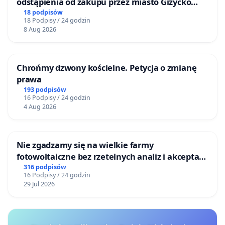
odstąpienia od zakupu przez miasto Giżycko
nieruchomości położonej nad jeziorem Niegocin
18 podpisów
18 Podpisy / 24 godzin
8 Aug 2026
Chrońmy dzwony kościelne. Petycja o zmianę
prawa
193 podpisów
16 Podpisy / 24 godzin
4 Aug 2026
Nie zgadzamy się na wielkie farmy
fotowoltaiczne bez rzetelnych analiz i akceptacji
mieszkańców
316 podpisów
16 Podpisy / 24 godzin
29 Jul 2026