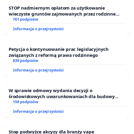
STOP nadmiernym opłatom za użytkowanie
wieczyste gruntów zajmowanych przez rodzinne
ogrody działkowe.
761 podpisów
Informacja o przejrzystości
Petycja o kontynuowanie prac legislacyjnych
związanych z reformą prawa rodzinnego
839 podpisów
Informacja o przejrzystości
W sprawie odmowy wydania decyzji o
środowiskowych uwarunkowaniach dla budowy
zakładu wytwarzania biometanu „Krynki” w
159 podpisów
Ostrowiu Południowym oraz ochrony mieszkańców i
Informacja o przejrzystości
Puszczy Knyszyńskiej
Stop podwyżce akcyzy dla branży vape