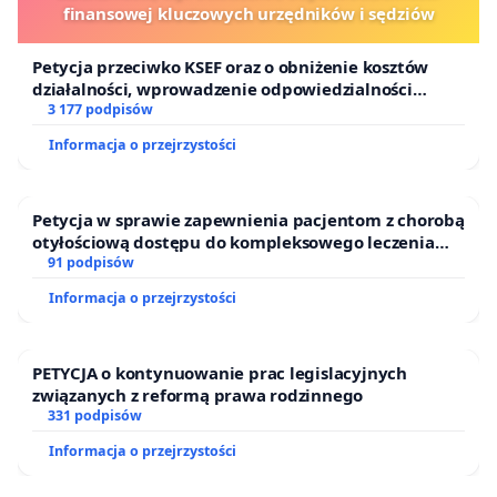
finansowej kluczowych urzędników i sędziów
Petycja przeciwko KSEF oraz o obniżenie kosztów
działalności, wprowadzenie odpowiedzialności
finansowej kluczowych urzędników i sędziów
3 177 podpisów
Informacja o przejrzystości
Petycja w sprawie zapewnienia pacjentom z chorobą
otyłościową dostępu do kompleksowego leczenia
oraz programów profilaktycznych.
91 podpisów
Informacja o przejrzystości
PETYCJA o kontynuowanie prac legislacyjnych
związanych z reformą prawa rodzinnego
331 podpisów
Informacja o przejrzystości