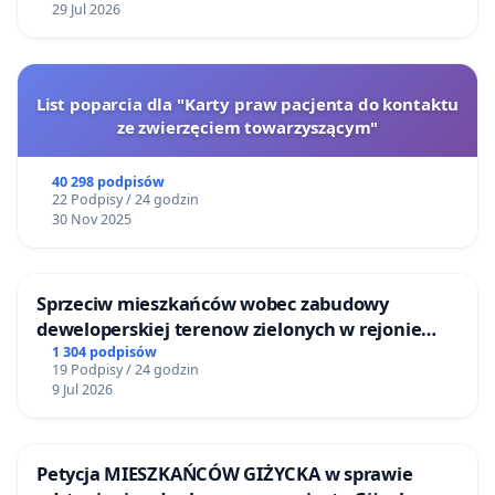
29 Jul 2026
List poparcia dla "Karty praw pacjenta do kontaktu
ze zwierzęciem towarzyszącym"
40 298 podpisów
22 Podpisy / 24 godzin
30 Nov 2025
Sprzeciw mieszkańców wobec zabudowy
deweloperskiej terenow zielonych w rejonie
Bulwarów Straceńskich w Bielsku-Białej
1 304 podpisów
19 Podpisy / 24 godzin
9 Jul 2026
Petycja MIESZKAŃCÓW GIŻYCKA w sprawie