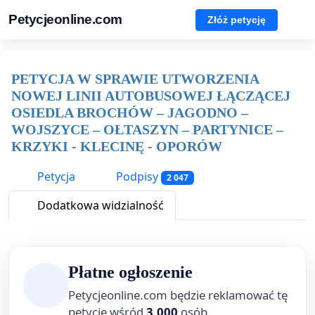
Petycjeonline.com
Złóż petycję
PETYCJA W SPRAWIE UTWORZENIA
NOWEJ LINII AUTOBUSOWEJ ŁĄCZĄCEJ
OSIEDLA BROCHÓW – JAGODNO –
WOJSZYCE – OŁTASZYN – PARTYNICE –
KRZYKI - KLECINĘ - OPORÓW
Petycja
Podpisy
2 047
Dodatkowa widzialność
Płatne ogłoszenie
Petycjeonline.com będzie reklamować tę
petycję wśród
3,000
osób.