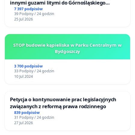
innymi guzami litymi do Górnośląskiego
Centrum Zdrowia Dziecka w Katowicach
7 397 podpisów
39 Podpisy / 24 godzin
25 Jul 2026
STOP budowie kąpieliska w Parku Centralnym w
Bydgoszczy
3 700 podpisów
33 Podpisy / 24 godzin
10 Jul 2024
Petycja o kontynuowanie prac legislacyjnych
związanych z reformą prawa rodzinnego
839 podpisów
31 Podpisy / 24 godzin
27 Jul 2026