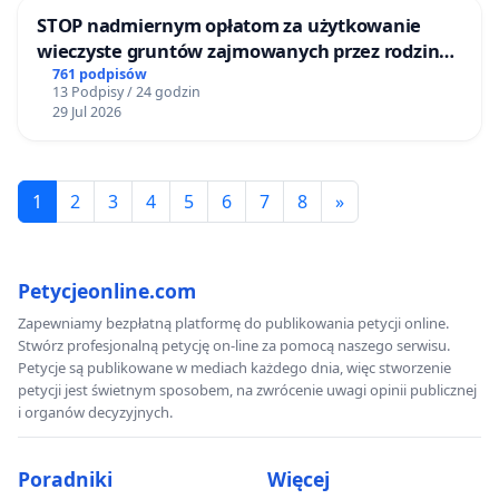
STOP nadmiernym opłatom za użytkowanie
wieczyste gruntów zajmowanych przez rodzinne
ogrody działkowe.
761 podpisów
13 Podpisy / 24 godzin
29 Jul 2026
1
2
3
4
5
6
7
8
»
Petycjeonline.com
Zapewniamy bezpłatną platformę do publikowania petycji online.
Stwórz profesjonalną petycję on-line za pomocą naszego serwisu.
Petycje są publikowane w mediach każdego dnia, więc stworzenie
petycji jest świetnym sposobem, na zwrócenie uwagi opinii publicznej
i organów decyzyjnych.
Poradniki
Więcej