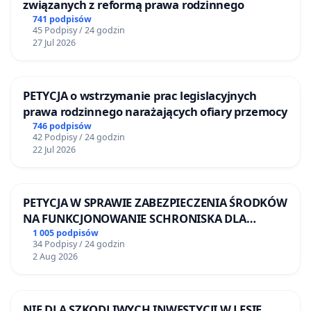
związanych z reformą prawa rodzinnego
741 podpisów
45 Podpisy / 24 godzin
27 Jul 2026
PETYCJA o wstrzymanie prac legislacyjnych
prawa rodzinnego narażających ofiary przemocy
746 podpisów
42 Podpisy / 24 godzin
22 Jul 2026
PETYCJA W SPRAWIE ZABEZPIECZENIA ŚRODKÓW
NA FUNKCJONOWANIE SCHRONISKA DLA
BEZDOMNYCH ZWIERZĄT W SKARYSZEWIE
1 005 podpisów
34 Podpisy / 24 godzin
2 Aug 2026
NIE DLA SZKODLIWYCH INWESTYCJI W LESIE