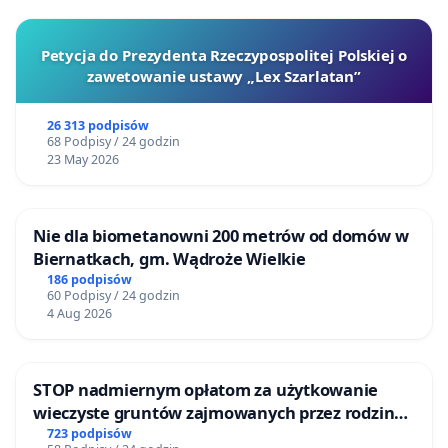
Petycja do Prezydenta Rzeczypospolitej Polskiej o
zawetowanie ustawy „Lex Szarlatan”
26 313 podpisów
68 Podpisy / 24 godzin
23 May 2026
Nie dla biometanowni 200 metrów od domów w
Biernatkach, gm. Wądroże Wielkie
186 podpisów
60 Podpisy / 24 godzin
4 Aug 2026
STOP nadmiernym opłatom za użytkowanie
wieczyste gruntów zajmowanych przez rodzinne
ogrody działkowe.
723 podpisów