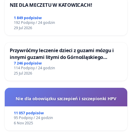
NIE DLA MECZETU W KATOWICACH!
1 849 podpisów
192 Podpisy / 24 godzin
29 Jul 2026
Przywróćmy leczenie dzieci z guzami mózgu i
innymi guzami litymi do Górnośląskiego
Centrum Zdrowia Dziecka w Katowicach
7 246 podpisów
114 Podpisy / 24 godzin
25 Jul 2026
Nie dla obowiązku szczepień i szczepionki HPV
11 057 podpisów
95 Podpisy / 24 godzin
6 Nov 2025