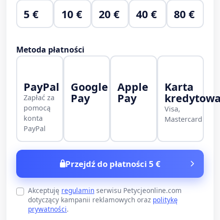
5 €
10 €
20 €
40 €
80 €
Metoda płatności
PayPal
Google
Apple
Karta
Pay
Pay
kredytow
Zapłać za
pomocą
Visa,
konta
Mastercard
PayPal
Przejdź do płatności 5 €
Akceptuję
regulamin
serwisu Petycjeonline.com
dotyczący kampanii reklamowych oraz
politykę
prywatności
.