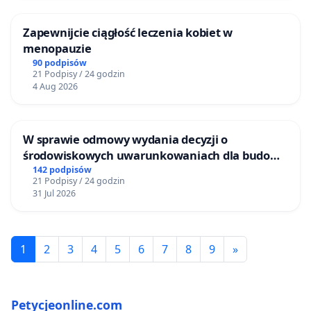
Zapewnijcie ciągłość leczenia kobiet w
menopauzie
90 podpisów
21 Podpisy / 24 godzin
4 Aug 2026
W sprawie odmowy wydania decyzji o
środowiskowych uwarunkowaniach dla budowy
zakładu wytwarzania biometanu „Krynki” w
142 podpisów
21 Podpisy / 24 godzin
Ostrowiu Południowym oraz ochrony
31 Jul 2026
mieszkańców i Puszczy Knyszyńskiej
1
2
3
4
5
6
7
8
9
»
Petycjeonline.com