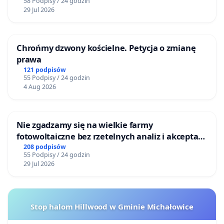
58 Podpisy / 24 godzin
29 Jul 2026
Chrońmy dzwony kościelne. Petycja o zmianę
prawa
121 podpisów
55 Podpisy / 24 godzin
4 Aug 2026
Nie zgadzamy się na wielkie farmy
fotowoltaiczne bez rzetelnych analiz i akceptacji
mieszkańców
208 podpisów
55 Podpisy / 24 godzin
29 Jul 2026
Stop halom Hillwood w Gminie Michałowice