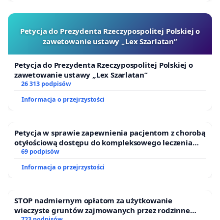
Petycja do Prezydenta Rzeczypospolitej Polskiej o
zawetowanie ustawy „Lex Szarlatan”
Petycja do Prezydenta Rzeczypospolitej Polskiej o
zawetowanie ustawy „Lex Szarlatan”
26 313 podpisów
Informacja o przejrzystości
Petycja w sprawie zapewnienia pacjentom z chorobą
otyłościową dostępu do kompleksowego leczenia
oraz programów profilaktycznych.
69 podpisów
Informacja o przejrzystości
STOP nadmiernym opłatom za użytkowanie
wieczyste gruntów zajmowanych przez rodzinne
723 podpisów