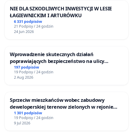
NIE DLA SZKODLIWYCH INWESTYCJI W LESIE
ŁAGIEWNICKIM I ARTURÓWKU
6 331 podpisów
21 Podpisy / 24 godzin
24 Jun 2026
Wprowadzenie skutecznych działań
poprawiających bezpieczeństwo na ulicy
Żeromskiego w Otwocku
197 podpisów
19 Podpisy / 24 godzin
2 Aug 2026
Sprzeciw mieszkańców wobec zabudowy
deweloperskiej terenow zielonych w rejonie
Bulwarów Straceńskich w Bielsku-Białej
1 301 podpisów
19 Podpisy / 24 godzin
9 Jul 2026