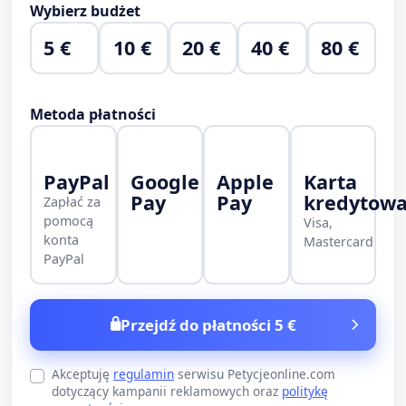
Wybierz budżet
5 €
10 €
20 €
40 €
80 €
Metoda płatności
PayPal
Google
Apple
Karta
Pay
Pay
kredytow
Zapłać za
pomocą
Visa,
konta
Mastercard
PayPal
Przejdź do płatności 5 €
Akceptuję
regulamin
serwisu Petycjeonline.com
dotyczący kampanii reklamowych oraz
politykę