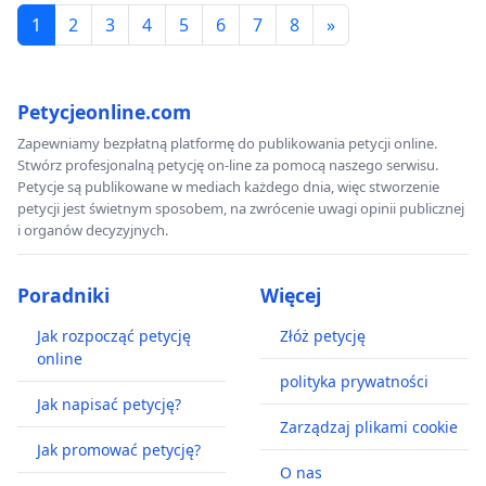
1
2
3
4
5
6
7
8
»
Petycjeonline.com
Zapewniamy bezpłatną platformę do publikowania petycji online.
Stwórz profesjonalną petycję on-line za pomocą naszego serwisu.
Petycje są publikowane w mediach każdego dnia, więc stworzenie
petycji jest świetnym sposobem, na zwrócenie uwagi opinii publicznej
i organów decyzyjnych.
Poradniki
Więcej
Jak rozpocząć petycję
Złóż petycję
online
polityka prywatności
Jak napisać petycję?
Zarządzaj plikami cookie
Jak promować petycję?
O nas