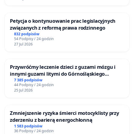
Petycja o kontynuowanie prac legislacyjnych
związanych z reformą prawa rodzinnego
832 podpisów
54 Podpisy / 24 godzin
27 Jul 2026
Przywróćmy leczenie dzieci z guzami mózgu i
innymi guzami litymi do Górnośląskiego
Centrum Zdrowia Dziecka w Katowicach
7 385 podpisów
44 Podpisy / 24 godzin
25 Jul 2026
Zmniejszenie ryzyka śmierci motocyklisty przy
zderzeniu z barierą energochłonną
1 583 podpisów
36 Podpisy / 24 godzin