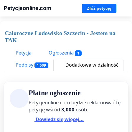
Petycjeonline.com
Złóż petycję
Całoroczne Lodowisko Szczecin - Jestem na
TAK
Petycja
Ogłoszenia
1
Podpisy
Dodatkowa widzialność
1 509
Płatne ogłoszenie
Petycjeonline.com będzie reklamować tę
petycję wśród
3,000
osób.
Dowiedz się więcej...