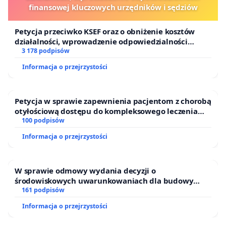
finansowej kluczowych urzędników i sędziów
Petycja przeciwko KSEF oraz o obniżenie kosztów
działalności, wprowadzenie odpowiedzialności
finansowej kluczowych urzędników i sędziów
3 178 podpisów
Informacja o przejrzystości
Petycja w sprawie zapewnienia pacjentom z chorobą
otyłościową dostępu do kompleksowego leczenia
oraz programów profilaktycznych.
100 podpisów
Informacja o przejrzystości
W sprawie odmowy wydania decyzji o
środowiskowych uwarunkowaniach dla budowy
zakładu wytwarzania biometanu „Krynki” w
161 podpisów
Ostrowiu Południowym oraz ochrony mieszkańców i
Informacja o przejrzystości
Puszczy Knyszyńskiej