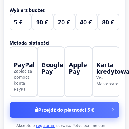
Wybierz budżet
5 €
10 €
20 €
40 €
80 €
Metoda płatności
PayPal
Google
Apple
Karta
Pay
Pay
kredytow
Zapłać za
pomocą
Visa,
konta
Mastercard
PayPal
Przejdź do płatności 5 €
Akceptuję
regulamin
serwisu Petycjeonline.com