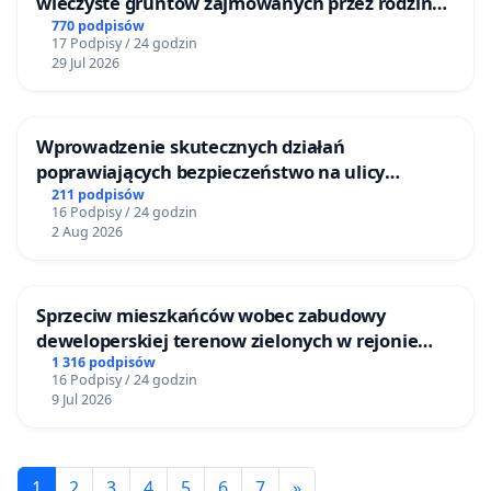
wieczyste gruntów zajmowanych przez rodzinne
ogrody działkowe.
770 podpisów
17 Podpisy / 24 godzin
29 Jul 2026
Wprowadzenie skutecznych działań
poprawiających bezpieczeństwo na ulicy
Żeromskiego w Otwocku
211 podpisów
16 Podpisy / 24 godzin
2 Aug 2026
Sprzeciw mieszkańców wobec zabudowy
deweloperskiej terenow zielonych w rejonie
Bulwarów Straceńskich w Bielsku-Białej
1 316 podpisów
16 Podpisy / 24 godzin
9 Jul 2026
1
2
3
4
5
6
7
»