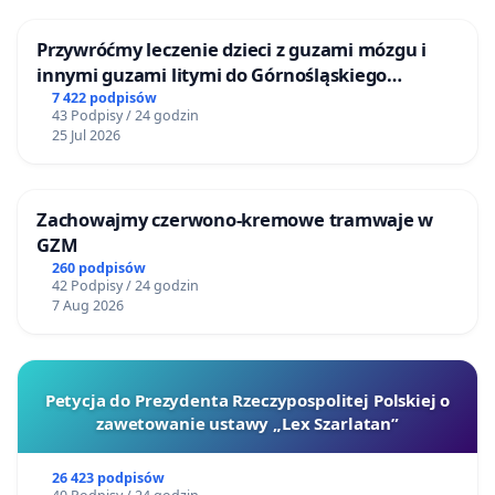
Przywróćmy leczenie dzieci z guzami mózgu i
innymi guzami litymi do Górnośląskiego
Centrum Zdrowia Dziecka w Katowicach
7 422 podpisów
43 Podpisy / 24 godzin
25 Jul 2026
Zachowajmy czerwono-kremowe tramwaje w
GZM
260 podpisów
42 Podpisy / 24 godzin
7 Aug 2026
Petycja do Prezydenta Rzeczypospolitej Polskiej o
zawetowanie ustawy „Lex Szarlatan”
26 423 podpisów