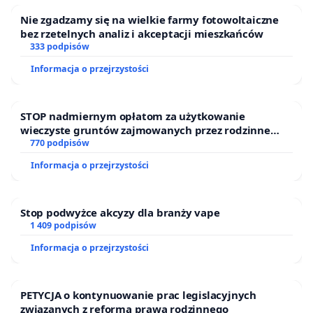
Nie zgadzamy się na wielkie farmy fotowoltaiczne
bez rzetelnych analiz i akceptacji mieszkańców
333 podpisów
Informacja o przejrzystości
STOP nadmiernym opłatom za użytkowanie
wieczyste gruntów zajmowanych przez rodzinne
ogrody działkowe.
770 podpisów
Informacja o przejrzystości
Stop podwyżce akcyzy dla branży vape
1 409 podpisów
Informacja o przejrzystości
PETYCJA o kontynuowanie prac legislacyjnych
związanych z reformą prawa rodzinnego