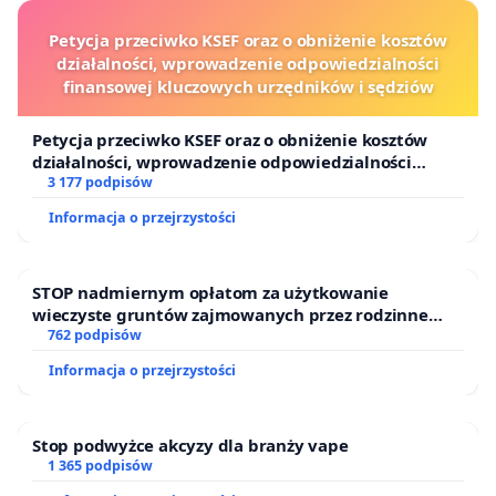
Petycja przeciwko KSEF oraz o obniżenie kosztów
działalności, wprowadzenie odpowiedzialności
finansowej kluczowych urzędników i sędziów
Petycja przeciwko KSEF oraz o obniżenie kosztów
działalności, wprowadzenie odpowiedzialności
finansowej kluczowych urzędników i sędziów
3 177 podpisów
Informacja o przejrzystości
STOP nadmiernym opłatom za użytkowanie
wieczyste gruntów zajmowanych przez rodzinne
ogrody działkowe.
762 podpisów
Informacja o przejrzystości
Stop podwyżce akcyzy dla branży vape
1 365 podpisów