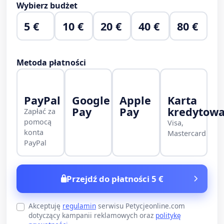
Wybierz budżet
5 €
10 €
20 €
40 €
80 €
Metoda płatności
PayPal
Google
Apple
Karta
Pay
Pay
kredytow
Zapłać za
pomocą
Visa,
konta
Mastercard
PayPal
Przejdź do płatności 5 €
Akceptuję
regulamin
serwisu Petycjeonline.com
dotyczący kampanii reklamowych oraz
politykę