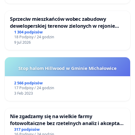
Sprzeciw mieszkańców wobec zabudowy
deweloperskiej terenow zielonych w rejonie
Bulwarów Straceńskich w Bielsku-Białej
1 304 podpisów
18 Podpisy / 24 godzin
9 Jul 2026
Stop halom Hillwood w Gminie Michałowice
2 566 podpisów
17 Podpisy / 24 godzin
3 Feb 2023
Nie zgadzamy się na wielkie farmy
fotowoltaiczne bez rzetelnych analiz i akceptacji
mieszkańców
317 podpisów
16 Podpisy / 24 godzin