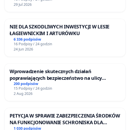
29 Jul 2026
NIE DLA SZKODLIWYCH INWESTYCJI W LESIE
ŁAGIEWNICKIM I ARTURÓWKU
6 336 podpisów
16 Podpisy / 24 godzin
24 Jun 2026
Wprowadzenie skutecznych działań
poprawiających bezpieczeństwo na ulicy
Żeromskiego w Otwocku
200 podpisów
15 Podpisy / 24 godzin
2 Aug 2026
PETYCJA W SPRAWIE ZABEZPIECZENIA ŚRODKÓW
NA FUNKCJONOWANIE SCHRONISKA DLA
BEZDOMNYCH ZWIERZĄT W SKARYSZEWIE
1 030 podpisów