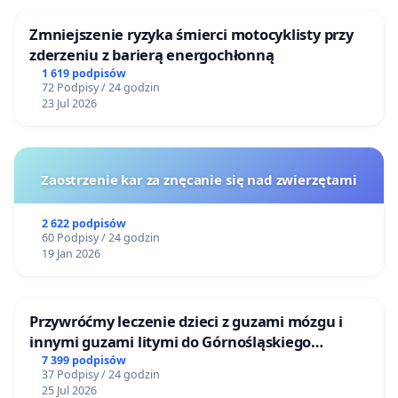
Zmniejszenie ryzyka śmierci motocyklisty przy
zderzeniu z barierą energochłonną
1 619 podpisów
72 Podpisy / 24 godzin
23 Jul 2026
Zaostrzenie kar za znęcanie się nad zwierzętami
2 622 podpisów
60 Podpisy / 24 godzin
19 Jan 2026
Przywróćmy leczenie dzieci z guzami mózgu i
innymi guzami litymi do Górnośląskiego
Centrum Zdrowia Dziecka w Katowicach
7 399 podpisów
37 Podpisy / 24 godzin
25 Jul 2026