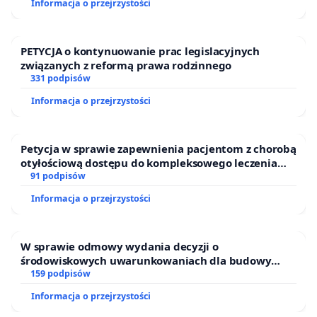
Informacja o przejrzystości
PETYCJA o kontynuowanie prac legislacyjnych
związanych z reformą prawa rodzinnego
331 podpisów
Informacja o przejrzystości
Petycja w sprawie zapewnienia pacjentom z chorobą
otyłościową dostępu do kompleksowego leczenia
oraz programów profilaktycznych.
91 podpisów
Informacja o przejrzystości
W sprawie odmowy wydania decyzji o
środowiskowych uwarunkowaniach dla budowy
zakładu wytwarzania biometanu „Krynki” w
159 podpisów
Ostrowiu Południowym oraz ochrony mieszkańców i
Informacja o przejrzystości
Puszczy Knyszyńskiej