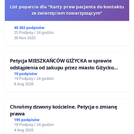
List poparcia dla "Karty praw pacjenta do kontaktu
ze zwierzęciem towarzyszącym"
40 302 podpisów
25 Podpisy / 24 godzin
30 Nov 2025
Petycja MIESZKAŃCÓW GIŻYCKA w sprawie
odstąpienia od zakupu przez miasto Giżycko
nieruchomości położonej nad jeziorem Niegocin
19 podpisów
19 Podpisy / 24 godzin
8 Aug 2026
Chrońmy dzwony kościelne. Petycja o zmianę
prawa
195 podpisów
18 Podpisy / 24 godzin
4 Aug 2026