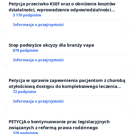
Petycja przeciwko KSEF oraz o obniżenie kosztów
działalności, wprowadzenie odpowiedzialności
finansowej kluczowych urzędników i sędziów
3 170 podpisów
Informacja o przejrzystości
Stop podwyżce akcyzy dla branży vape
878 podpisów
Informacja o przejrzystości
Petycja w sprawie zapewnienia pacjentom z chorobą
otyłościową dostępu do kompleksowego leczenia
oraz programów profilaktycznych.
72 podpisów
Informacja o przejrzystości
PETYCJA o kontynuowanie prac legislacyjnych
związanych z reformą prawa rodzinnego
320 podpisów