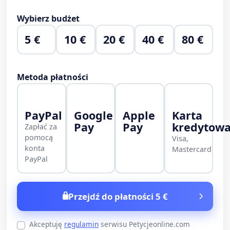
Wybierz budżet
5 €
10 €
20 €
40 €
80 €
Metoda płatności
PayPal
Google
Apple
Karta
Pay
Pay
kredytow
Zapłać za
pomocą
Visa,
konta
Mastercard
PayPal
Przejdź do płatności 5 €
Akceptuję
regulamin
serwisu Petycjeonline.com