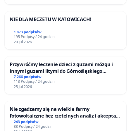
NIE DLA MECZETU W KATOWICACH!
1 873 podpisów
195 Podpisy / 24 godzin
29 Jul 2026
Przywróćmy leczenie dzieci z guzami mózgu i
innymi guzami litymi do Górnośląskiego
Centrum Zdrowia Dziecka w Katowicach
7 266 podpisów
113 Podpisy / 24 godzin
25 Jul 2026
Nie zgadzamy się na wielkie farmy
fotowoltaiczne bez rzetelnych analiz i akceptacji
mieszkańców
243 podpisów
88 Podpisy / 24 godzin