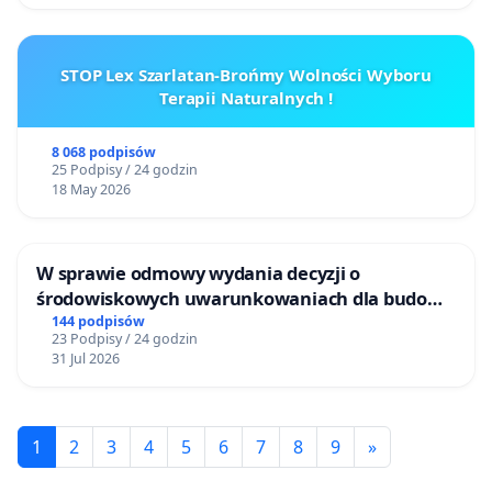
STOP Lex Szarlatan-Brońmy Wolności Wyboru
Terapii Naturalnych !
8 068 podpisów
25 Podpisy / 24 godzin
18 May 2026
W sprawie odmowy wydania decyzji o
środowiskowych uwarunkowaniach dla budowy
zakładu wytwarzania biometanu „Krynki” w
144 podpisów
23 Podpisy / 24 godzin
Ostrowiu Południowym oraz ochrony
31 Jul 2026
mieszkańców i Puszczy Knyszyńskiej
1
2
3
4
5
6
7
8
9
»