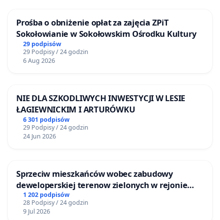
Prośba o obniżenie opłat za zajęcia ZPiT
Sokołowianie w Sokołowskim Ośrodku Kultury
29 podpisów
29 Podpisy / 24 godzin
6 Aug 2026
NIE DLA SZKODLIWYCH INWESTYCJI W LESIE
ŁAGIEWNICKIM I ARTURÓWKU
6 301 podpisów
29 Podpisy / 24 godzin
24 Jun 2026
Sprzeciw mieszkańców wobec zabudowy
deweloperskiej terenow zielonych w rejonie
Bulwarów Straceńskich w Bielsku-Białej
1 202 podpisów
28 Podpisy / 24 godzin
9 Jul 2026