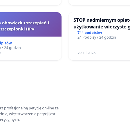
STOP nadmiernym opłat
a obowiązku szczepień i
użytkowanie wieczyste 
szczepionki HPV
zajmowanych przez rodz
744 podpisów
24 Podpisy / 24 godzin
ogrody działkowe.
dpisów
 / 24 godzin
5
29 Jul 2026
z profesjonalną petycję on-line za
a, więc stworzenie petycji jest
ecyzyjnych.