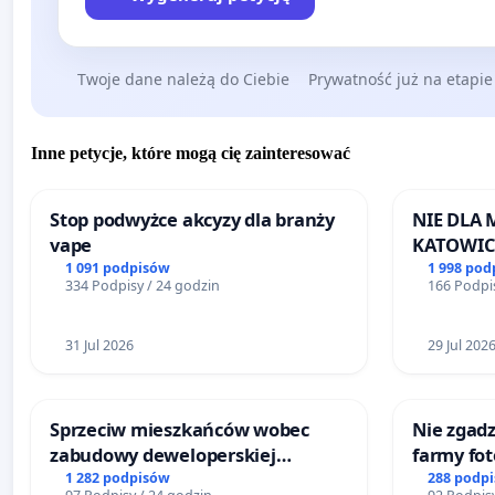
Twoje dane należą do Ciebie
Prywatność już na etapie
Inne petycje, które mogą cię zainteresować
Stop podwyżce akcyzy dla branży
NIE DLA
vape
KATOWIC
1 091 podpisów
1 998 pod
334 Podpisy / 24 godzin
166 Podpis
31 Jul 2026
29 Jul 202
Sprzeciw mieszkańców wobec
Nie zgadz
zabudowy deweloperskiej
farmy fot
terenow zielonych w rejonie
rzetelnyc
1 282 podpisów
288 podp