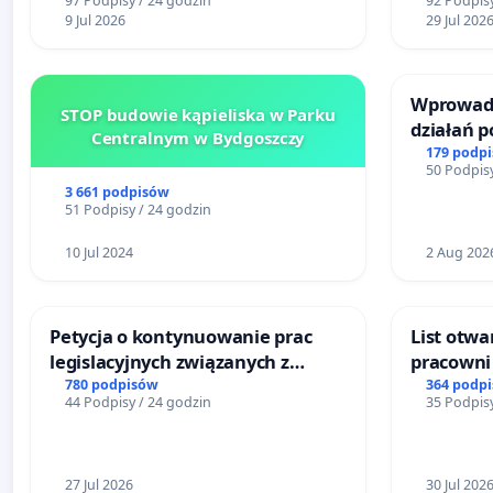
97 Podpisy / 24 godzin
92 Podpisy
Bulwarów Straceńskich w Bielsku-
mieszka
9 Jul 2026
29 Jul 202
Białej
Wprowadz
STOP budowie kąpieliska w Parku
działań 
Centralnym w Bydgoszczy
bezpiecze
179 podp
50 Podpisy
Żeromski
3 661 podpisów
51 Podpisy / 24 godzin
10 Jul 2024
2 Aug 202
Petycja o kontynuowanie prac
List otwa
legislacyjnych związanych z
pracowni 
reformą prawa rodzinnego
Teatrze 
780 podpisów
364 podp
44 Podpisy / 24 godzin
35 Podpisy
27 Jul 2026
30 Jul 202