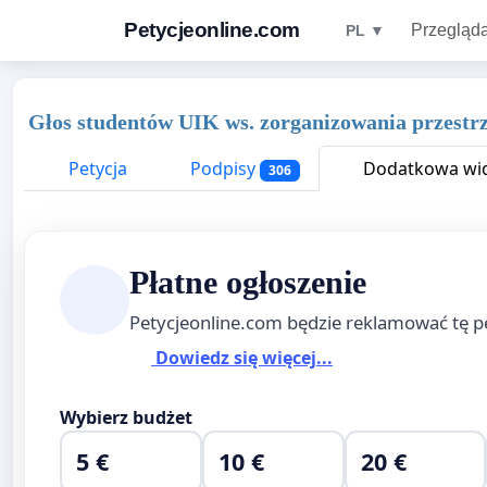
Petycjeonline.com
Przegląda
PL ▼
Głos studentów UIK ws. zorganizowania przestrz
Petycja
Podpisy
Dodatkowa wid
306
Płatne ogłoszenie
Petycjeonline.com będzie reklamować tę p
Dowiedz się więcej...
Wybierz budżet
5 €
10 €
20 €