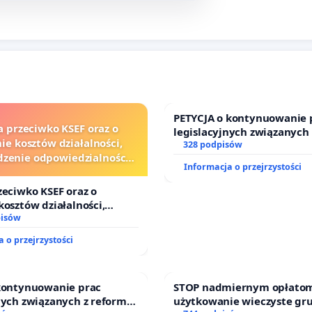
PETYCJA o kontynuowanie 
a przeciwko KSEF oraz o
legislacyjnych związanych
ie kosztów działalności,
prawa rodzinnego
328 podpisów
zenie odpowiedzialności
Informacja o przejrzystości
j kluczowych urzędników i
sędziów
zeciwko KSEF oraz o
kosztów działalności,
nie odpowiedzialności
pisów
j kluczowych urzędników i
 o przejrzystości
 kontynuowanie prac
STOP nadmiernym opłatom
nych związanych z reformą
użytkowanie wieczyste gr