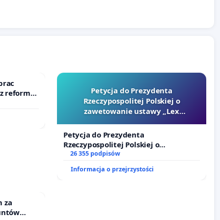
prac
Petycja do Prezydenta
 z reformą
Rzeczypospolitej Polskiej o
zawetowanie ustawy „Lex
Szarlatan”
Petycja do Prezydenta
Rzeczypospolitej Polskiej o
zawetowanie ustawy „Lex Szarlatan”
26 355 podpisów
Informacja o przejrzystości
 za
untów