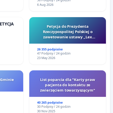
56 Podpisy / 24 godzin
6 Aug 2026
PETYCJA
Petycja do Prezydenta
Rzeczypospolitej Polskiej o
KIEJ
zawetowanie ustawy „Lex
Szarlatan”
26 355 podpisów
47 Podpisy / 24 godzin
23 May 2026
 Gminie
List poparcia dla "Karty praw
pacjenta do kontaktu ze
zwierzęciem towarzyszącym"
40 265 podpisów
30 Podpisy / 24 godzin
30 Nov 2025