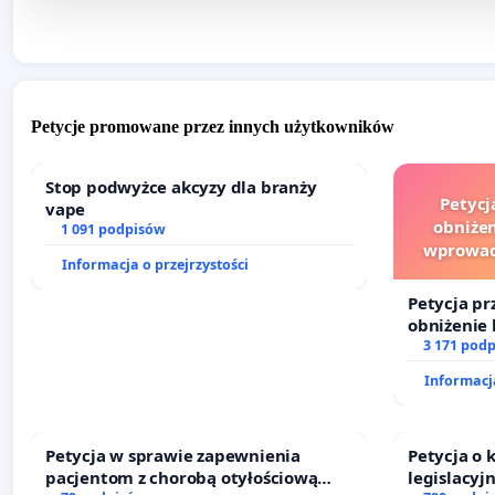
Petycje promowane przez innych użytkowników
Stop podwyżce akcyzy dla branży
Petycj
vape
obniżen
1 091 podpisów
wprowad
Informacja o przejrzystości
finansowe
Petycja pr
obniżenie 
wprowadze
3 171 pod
finansowe
Informacja
sędziów
Petycja w sprawie zapewnienia
Petycja o
pacjentom z chorobą otyłościową
legislacyj