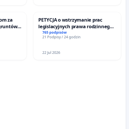
om za
PETYCJA o wstrzymanie prac
gruntów
legislacyjnych prawa rodzinnego
inne
narażających ofiary przemocy
765 podpisów
21 Podpisy / 24 godzin
22 Jul 2026