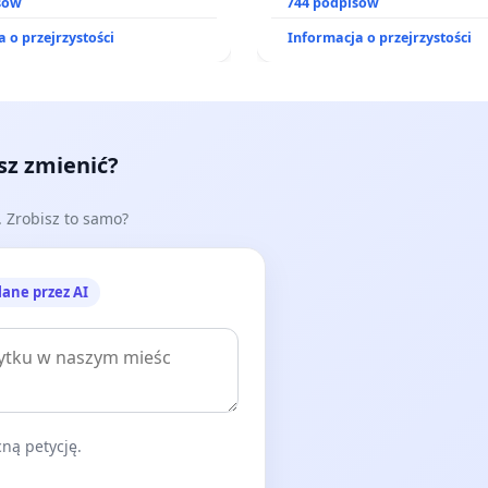
zinnego
sów
zajmowanych przez rodzin
744 podpisów
działkowe.
 o przejrzystości
Informacja o przejrzystości
esz zmienić?
e. Zrobisz to samo?
lane przez AI
ną petycję.