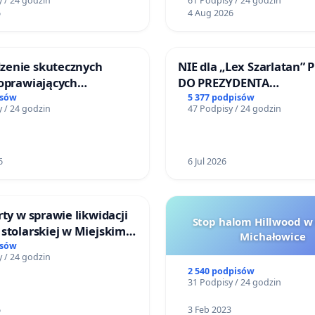
 / 24 godzin
61 Podpisy / 24 godzin
ńców
6
4 Aug 2026
enie skutecznych
NIE dla „Lex Szarlatan” 
poprawiających
DO PREZYDENTA
ństwo na ulicy
RZECZYPOSPOLITEJ POLS
isów
5 377 podpisów
 / 24 godzin
47 Podpisy / 24 godzin
ego w Otwocku
6
6 Jul 2026
rty w sprawie likwidacji
Stop halom Hillwood w
stolarskiej w Miejskim
Michałowice
Miniatura w Gdańsku
isów
 / 24 godzin
2 540 podpisów
31 Podpisy / 24 godzin
6
3 Feb 2023