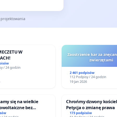
 projektowania
 MECZETU W
Zaostrzenie kar za znęcan
ACH!
zwierzętami
pisów
y / 24 godzin
2 461 podpisów
112 Podpisy / 24 godzin
6
19 Jan 2026
amy się na wielkie
Chrońmy dzwony kościel
owoltaiczne bez
Petycja o zmianę prawa
h analiz i akceptacji
isów
173 podpisów