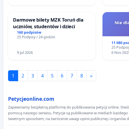
Darmowe bilety MZK Toruń dla
Nie dl
uczniów, studentów i dzieci
160 podpisów
25 Podpisy / 24 godzin
11 080 po
25 Podpisy
9 Jul 2026
6 Nov 202
1
2
3
4
5
6
7
8
»
Petycjeonline.com
Zapewniamy bezpłatną platformę do publikowania petycji online. Stwór
pomocą naszego serwisu. Petycje są publikowane w mediach każdego dni
świetnym sposobem, na zwrócenie uwagi opinii publicznej i organów d