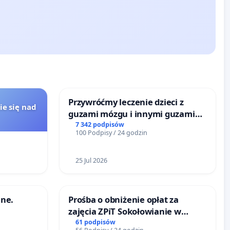
Przywróćmy leczenie dzieci z
ie się nad
guzami mózgu i innymi guzami
litymi do Górnośląskiego
7 342 podpisów
100 Podpisy / 24 godzin
Centrum Zdrowia Dziecka w
Katowicach
25 Jul 2026
ne.
Prośba o obniżenie opłat za
zajęcia ZPiT Sokołowianie w
Sokołowskim Ośrodku Kultury
61 podpisów