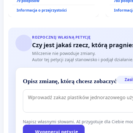
dostępu do kompleksowego leczenia
79 podpisów
prawa rod
780 podpi
oraz programów profilaktycznych.
Informacja o przejrzystości
Informacja
ROZPOCZNIJ WŁASNĄ PETYCJĘ
Czy jest jakaś rzecz, którą pragni
Milczenie nie powoduje zmiany.
Autor tej petycji zajął stanowisko i podjął działani
Zasi
Opisz zmianę, którą chcesz zobaczyć
Napisz własnymi słowami. AI przygotuje dla Ciebie moc
Wygeneruj petycję