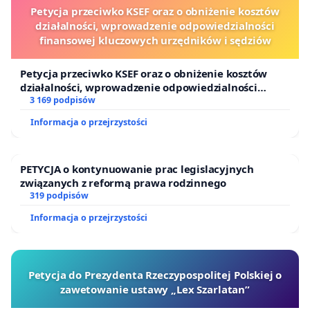
Petycja przeciwko KSEF oraz o obniżenie kosztów
działalności, wprowadzenie odpowiedzialności
finansowej kluczowych urzędników i sędziów
Petycja przeciwko KSEF oraz o obniżenie kosztów
działalności, wprowadzenie odpowiedzialności
finansowej kluczowych urzędników i sędziów
3 169 podpisów
Informacja o przejrzystości
PETYCJA o kontynuowanie prac legislacyjnych
związanych z reformą prawa rodzinnego
319 podpisów
Informacja o przejrzystości
Petycja do Prezydenta Rzeczypospolitej Polskiej o
zawetowanie ustawy „Lex Szarlatan”