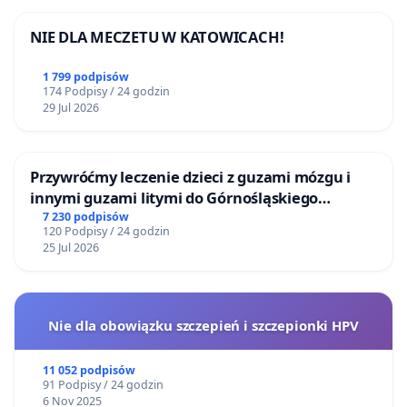
NIE DLA MECZETU W KATOWICACH!
1 799 podpisów
174 Podpisy / 24 godzin
29 Jul 2026
Przywróćmy leczenie dzieci z guzami mózgu i
innymi guzami litymi do Górnośląskiego
Centrum Zdrowia Dziecka w Katowicach
7 230 podpisów
120 Podpisy / 24 godzin
25 Jul 2026
Nie dla obowiązku szczepień i szczepionki HPV
11 052 podpisów
91 Podpisy / 24 godzin
6 Nov 2025