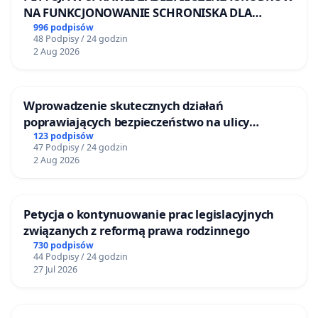
NA FUNKCJONOWANIE SCHRONISKA DLA
BEZDOMNYCH ZWIERZĄT W SKARYSZEWIE
996 podpisów
48 Podpisy / 24 godzin
2 Aug 2026
Wprowadzenie skutecznych działań
poprawiających bezpieczeństwo na ulicy
Żeromskiego w Otwocku
123 podpisów
47 Podpisy / 24 godzin
2 Aug 2026
Petycja o kontynuowanie prac legislacyjnych
związanych z reformą prawa rodzinnego
730 podpisów
44 Podpisy / 24 godzin
27 Jul 2026