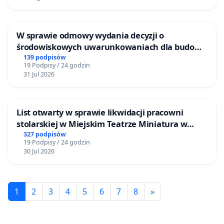
W sprawie odmowy wydania decyzji o
środowiskowych uwarunkowaniach dla budowy
zakładu wytwarzania biometanu „Krynki” w
139 podpisów
19 Podpisy / 24 godzin
Ostrowiu Południowym oraz ochrony
31 Jul 2026
mieszkańców i Puszczy Knyszyńskiej
List otwarty w sprawie likwidacji pracowni
stolarskiej w Miejskim Teatrze Miniatura w
Gdańsku
327 podpisów
19 Podpisy / 24 godzin
30 Jul 2026
1
2
3
4
5
6
7
8
»