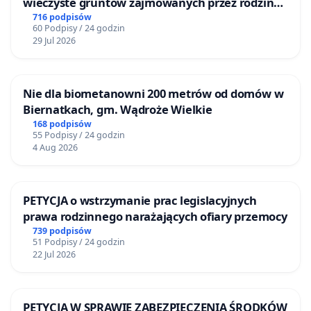
wieczyste gruntów zajmowanych przez rodzinne
ogrody działkowe.
716 podpisów
60 Podpisy / 24 godzin
29 Jul 2026
Nie dla biometanowni 200 metrów od domów w
Biernatkach, gm. Wądroże Wielkie
168 podpisów
55 Podpisy / 24 godzin
4 Aug 2026
PETYCJA o wstrzymanie prac legislacyjnych
prawa rodzinnego narażających ofiary przemocy
739 podpisów
51 Podpisy / 24 godzin
22 Jul 2026
PETYCJA W SPRAWIE ZABEZPIECZENIA ŚRODKÓW