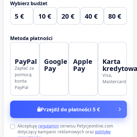
Wybierz budżet
5 €
10 €
20 €
40 €
80 €
Metoda płatności
PayPal
Google
Apple
Karta
Pay
Pay
kredytow
Zapłać za
pomocą
Visa,
konta
Mastercard
PayPal
Przejdź do płatności 5 €
Akceptuję
regulamin
serwisu Petycjeonline.com
dotyczący kampanii reklamowych oraz
politykę