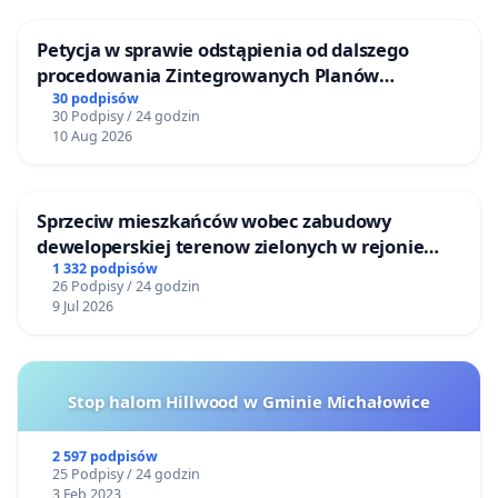
Petycja w sprawie odstąpienia od dalszego
procedowania Zintegrowanych Planów
Inwestycyjnych „Myślenice – Barnasiówka” oraz
30 podpisów
30 Podpisy / 24 godzin
„Myślenice – Bukówka”
10 Aug 2026
Sprzeciw mieszkańców wobec zabudowy
deweloperskiej terenow zielonych w rejonie
Bulwarów Straceńskich w Bielsku-Białej
1 332 podpisów
26 Podpisy / 24 godzin
9 Jul 2026
Stop halom Hillwood w Gminie Michałowice
2 597 podpisów
25 Podpisy / 24 godzin
3 Feb 2023