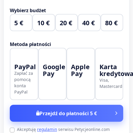
Wybierz budżet
5 €
10 €
20 €
40 €
80 €
Metoda płatności
PayPal
Google
Apple
Karta
Pay
Pay
kredytow
Zapłać za
pomocą
Visa,
konta
Mastercard
PayPal
Przejdź do płatności 5 €
Akceptuję
regulamin
serwisu Petycjeonline.com