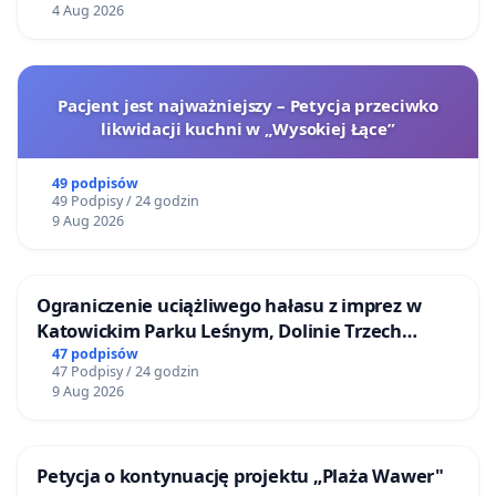
4 Aug 2026
Pacjent jest najważniejszy – Petycja przeciwko
likwidacji kuchni w „Wysokiej Łące”
49 podpisów
49 Podpisy / 24 godzin
9 Aug 2026
Ograniczenie uciążliwego hałasu z imprez w
Katowickim Parku Leśnym, Dolinie Trzech
Stawów i na Lotnisku Muchowiec
47 podpisów
47 Podpisy / 24 godzin
9 Aug 2026
Petycja o kontynuację projektu „Plaża Wawer"