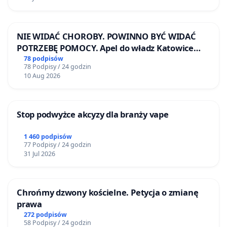
NIE WIDAĆ CHOROBY. POWINNO BYĆ WIDAĆ
POTRZEBĘ POMOCY. Apel do władz Katowice
Airport o przystąpienie do programu HIDDEN
78 podpisów
78 Podpisy / 24 godzin
DISABILITIES SUNFLOWER – SŁONECZNIK –
10 Aug 2026
UKRYTE NIEPEŁNOSPRAWNOŚCI
Stop podwyżce akcyzy dla branży vape
1 460 podpisów
77 Podpisy / 24 godzin
31 Jul 2026
Chrońmy dzwony kościelne. Petycja o zmianę
prawa
272 podpisów
58 Podpisy / 24 godzin