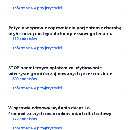
Informacja o przejrzystości
Petycja w sprawie zapewnienia pacjentom z chorobą
otyłościową dostępu do kompleksowego leczenia
oraz programów profilaktycznych.
110 podpisów
Informacja o przejrzystości
STOP nadmiernym opłatom za użytkowanie
wieczyste gruntów zajmowanych przez rodzinne
ogrody działkowe.
800 podpisów
Informacja o przejrzystości
W sprawie odmowy wydania decyzji o
środowiskowych uwarunkowaniach dla budowy
zakładu wytwarzania biometanu „Krynki” w
172 podpisów
Ostrowiu Południowym oraz ochrony mieszkańców i
Informacja o przejrzystości