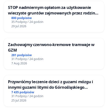
STOP nadmiernym opłatom za użytkowanie
wieczyste gruntów zajmowanych przez rodzinne
ogrody działkowe.
800 podpisów
35 Podpisy / 24 godzin
29 Jul 2026
Zachowajmy czerwono-kremowe tramwaje w
GZM
281 podpisów
31 Podpisy / 24 godzin
7 Aug 2026
Przywróćmy leczenie dzieci z guzami mózgu i
innymi guzami litymi do Górnośląskiego
Centrum Zdrowia Dziecka w Katowicach
7 435 podpisów
31 Podpisy / 24 godzin
25 Jul 2026