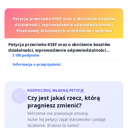
Petycja przeciwko KSEF oraz o obniżenie kosztów
działalności, wprowadzenie odpowiedzialności
finansowej kluczowych urzędników i sędziów
Petycja przeciwko KSEF oraz o obniżenie kosztów
działalności, wprowadzenie odpowiedzialności
finansowej kluczowych urzędników i sędziów
3 180 podpisów
Informacja o przejrzystości
ROZPOCZNIJ WŁASNĄ PETYCJĘ
Czy jest jakaś rzecz, którą
pragniesz zmienić?
Milczenie nie powoduje zmiany.
Autor tej petycji zajął stanowisko i podjął
działanie. Zrobisz to samo?