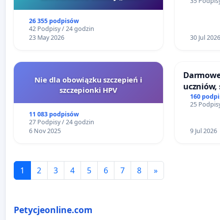
35 Podpisy
Szarlatan”
26 355 podpisów
42 Podpisy / 24 godzin
23 May 2026
30 Jul 202
Darmowe 
Nie dla obowiązku szczepień i
uczniów, 
szczepionki HPV
160 podp
25 Podpisy
11 083 podpisów
27 Podpisy / 24 godzin
6 Nov 2025
9 Jul 2026
1
2
3
4
5
6
7
8
»
Petycjeonline.com