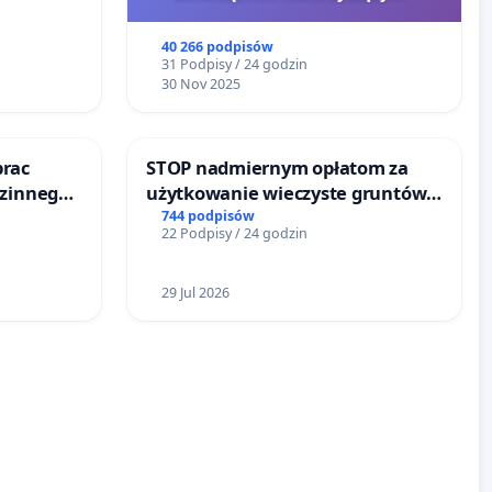
40 266 podpisów
31 Podpisy / 24 godzin
30 Nov 2025
prac
STOP nadmiernym opłatom za
dzinnego
użytkowanie wieczyste gruntów
emocy
zajmowanych przez rodzinne
744 podpisów
22 Podpisy / 24 godzin
ogrody działkowe.
29 Jul 2026