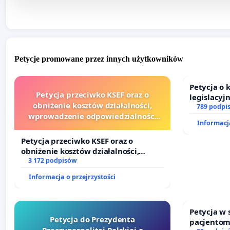
Petycje promowane przez innych użytkowników
Petycja o
Petycja przeciwko KSEF oraz o
legislacyj
obniżenie kosztów działalności,
prawa rod
789 podpi
wprowadzenie odpowiedzialności
Informacja
finansowej kluczowych urzędników i
sędziów
Petycja przeciwko KSEF oraz o
obniżenie kosztów działalności,
wprowadzenie odpowiedzialności
3 172 podpisów
finansowej kluczowych urzędników i
Informacja o przejrzystości
sędziów
Petycja w
Petycja do Prezydenta
pacjentom
Rzeczypospolitej Polskiej o