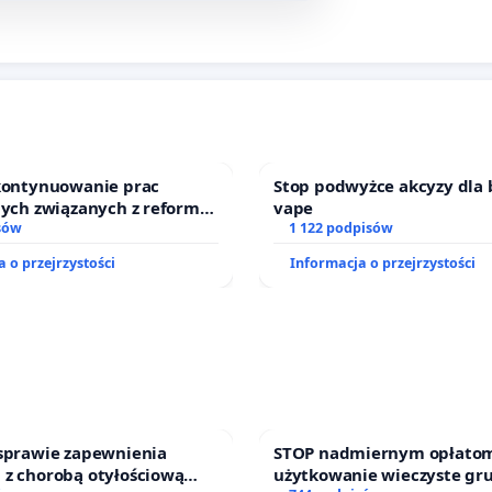
 kontynuowanie prac
Stop podwyżce akcyzy dla 
nych związanych z reformą
vape
zinnego
sów
1 122 podpisów
 o przejrzystości
Informacja o przejrzystości
 sprawie zapewnienia
STOP nadmiernym opłatom
 z chorobą otyłościową
użytkowanie wieczyste gr