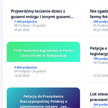
Przywróćmy leczenie dzieci z
Nie zgadz
guzami mózgu i innymi guzami
farmy fot
litymi do Górnośląskiego
rzetelnyc
7 344 podpisów
290 podp
98 Podpisy / 24 godzin
85 Podpisy
Centrum Zdrowia Dziecka w
mieszka
25 Jul 2026
29 Jul 202
Katowicach
Petycja 
STOP budowie kąpieliska w Parku
legislacy
Centralnym w Bydgoszczy
reformą 
789 podp
50 Podpisy
3 664 podpisów
54 Podpisy / 24 godzin
10 Jul 2024
27 Jul 202
List otwa
Petycja do Prezydenta
pracowni 
Rzeczypospolitej Polskiej o
Teatrze 
364 podp
zawetowanie ustawy „Lex