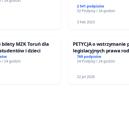
 / 24 godzin
2 541 podpisów
32 Podpisy / 24 godzin
6
3 Feb 2023
bilety MZK Toruń dla
PETYCJA o wstrzymanie 
studentów i dzieci
legislacyjnych prawa ro
narażających ofiary prz
isów
769 podpisów
 / 24 godzin
24 Podpisy / 24 godzin
22 Jul 2026