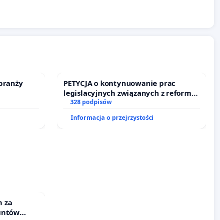
branży
PETYCJA o kontynuowanie prac
legislacyjnych związanych z reformą
prawa rodzinnego
328 podpisów
Informacja o przejrzystości
 za
untów