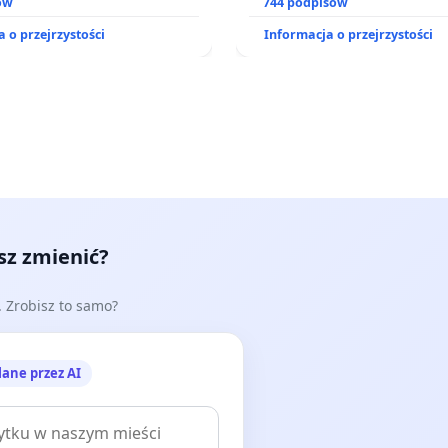
o kompleksowego leczenia
ów
zajmowanych przez rodzin
744 podpisów
ramów profilaktycznych.
działkowe.
 o przejrzystości
Informacja o przejrzystości
esz zmienić?
e. Zrobisz to samo?
lane przez AI