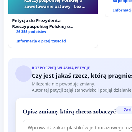
dostępu d
80 podpis
zawetowanie ustawy „Lex
oraz prog
Informacja
Szarlatan”
Petycja do Prezydenta
Rzeczypospolitej Polskiej o
zawetowanie ustawy „Lex Szarlatan”
26 355 podpisów
Informacja o przejrzystości
ROZPOCZNIJ WŁASNĄ PETYCJĘ
Czy jest jakaś rzecz, którą pragni
Milczenie nie powoduje zmiany.
Autor tej petycji zajął stanowisko i podjął działani
Zasi
Opisz zmianę, którą chcesz zobaczyć