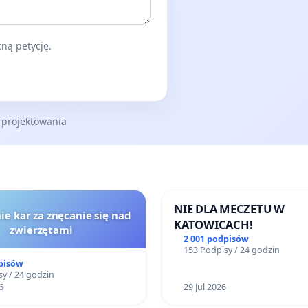
ną petycję.
 projektowania
NIE DLA MECZETU W
ie kar za znęcanie się nad
KATOWICACH!
zwierzętami
2 001 podpisów
153 Podpisy / 24 godzin
pisów
y / 24 godzin
6
29 Jul 2026