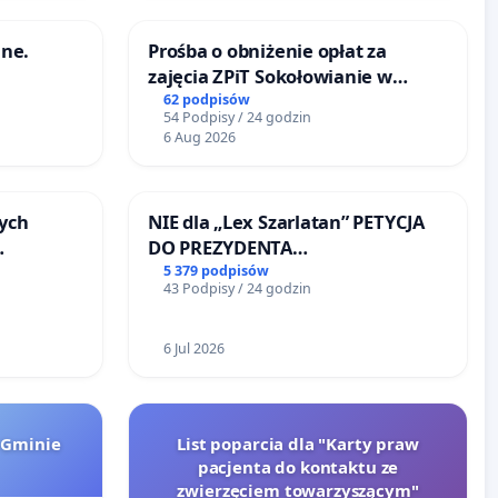
ne.
Prośba o obniżenie opłat za
zajęcia ZPiT Sokołowianie w
Sokołowskim Ośrodku Kultury
62 podpisów
54 Podpisy / 24 godzin
6 Aug 2026
ych
NIE dla „Lex Szarlatan” PETYCJA
DO PREZYDENTA
RZECZYPOSPOLITEJ POLSKIEJ
5 379 podpisów
43 Podpisy / 24 godzin
u
6 Jul 2026
 Gminie
List poparcia dla "Karty praw
pacjenta do kontaktu ze
zwierzęciem towarzyszącym"