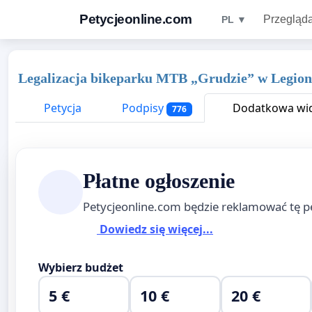
Petycjeonline.com
Przegląda
PL ▼
Legalizacja bikeparku MTB „Grudzie” w Legio
Petycja
Podpisy
Dodatkowa wid
776
Płatne ogłoszenie
Petycjeonline.com będzie reklamować tę p
Dowiedz się więcej...
Wybierz budżet
5 €
10 €
20 €