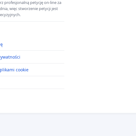
z profesjonalną petycję on-line za
a, więc stworzenie petycji jest
ecyzyjnych.
ję
rywatności
plikami cookie