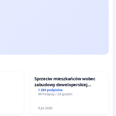
Sprzeciw mieszkańców wobec
zabudowy deweloperskiej
terenow zielonych w rejonie
1 284 podpisów
99 Podpisy / 24 godzin
Bulwarów Straceńskich w Bielsku-
Białej
9 Jul 2026