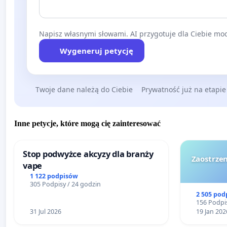
Napisz własnymi słowami. AI przygotuje dla Ciebie moc
Wygeneruj petycję
Twoje dane należą do Ciebie
Prywatność już na etapie
Inne petycje, które mogą cię zainteresować
Stop podwyżce akcyzy dla branży
Zaostrzen
vape
1 122 podpisów
305 Podpisy / 24 godzin
2 505 pod
156 Podpis
31 Jul 2026
19 Jan 202