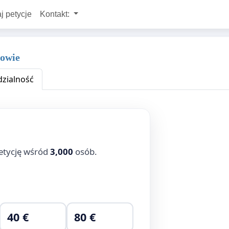
j petycje
Kontakt:
nowie
zialność
etycję wśród
3,000
osób.
40 €
80 €