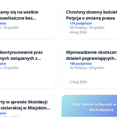
amy się na wielkie
Chrońmy dzwony kościel
owoltaiczne bez
Petycja o zmianę prawa
h analiz i akceptacji
isów
174 podpisów
 / 24 godzin
58 Podpisy / 24 godzin
ńców
6
4 Aug 2026
o kontynuowanie prac
Wprowadzenie skuteczn
jnych związanych z
działań poprawiających
prawa rodzinnego
bezpieczeństwo na ulicy
isów
180 podpisów
 / 24 godzin
45 Podpisy / 24 godzin
Żeromskiego w Otwock
6
2 Aug 2026
rty w sprawie likwidacji
Stop halom Hillwood w
stolarskiej w Miejskim
Michałowice
Miniatura w Gdańsku
isów