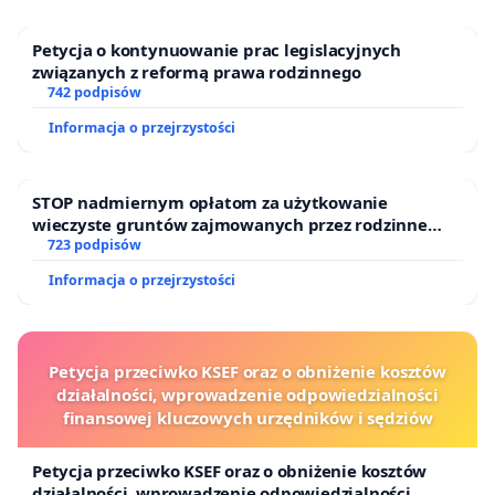
Petycja o kontynuowanie prac legislacyjnych
związanych z reformą prawa rodzinnego
742 podpisów
Informacja o przejrzystości
STOP nadmiernym opłatom za użytkowanie
wieczyste gruntów zajmowanych przez rodzinne
ogrody działkowe.
723 podpisów
Informacja o przejrzystości
Petycja przeciwko KSEF oraz o obniżenie kosztów
działalności, wprowadzenie odpowiedzialności
finansowej kluczowych urzędników i sędziów
Petycja przeciwko KSEF oraz o obniżenie kosztów
działalności, wprowadzenie odpowiedzialności