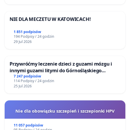
NIE DLA MECZETU W KATOWICACH!
1 851 podpisów
194 Podpisy / 24 godzin
29 Jul 2026
Przywróćmy leczenie dzieci z guzami mózgu i
innymi guzami litymi do Górnośląskiego
Centrum Zdrowia Dziecka w Katowicach
7 247 podpisów
114 Podpisy / 24 godzin
25 Jul 2026
Nie dla obowiązku szczepień i szczepionki HPV
11 057 podpisów
95 Podpisy / 24 godzin