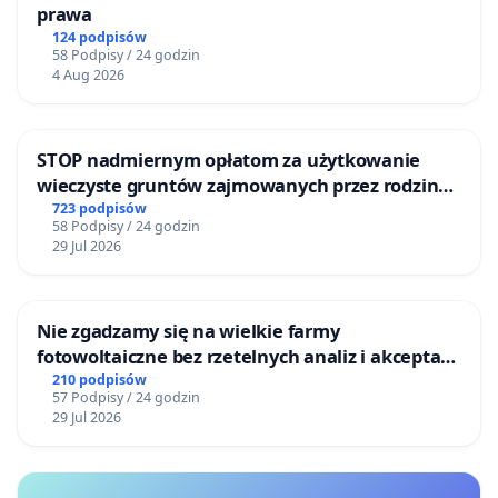
prawa
124 podpisów
58 Podpisy / 24 godzin
4 Aug 2026
STOP nadmiernym opłatom za użytkowanie
wieczyste gruntów zajmowanych przez rodzinne
ogrody działkowe.
723 podpisów
58 Podpisy / 24 godzin
29 Jul 2026
Nie zgadzamy się na wielkie farmy
fotowoltaiczne bez rzetelnych analiz i akceptacji
mieszkańców
210 podpisów
57 Podpisy / 24 godzin
29 Jul 2026