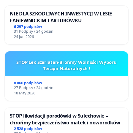
NIE DLA SZKODLIWYCH INWESTYCJI W LESIE
ŁAGIEWNICKIM I ARTURÓWKU
6 297 podpisów
31 Podpisy / 24 godzin
24 Jun 2026
STOP Lex Szarlatan-Brońmy Wolności Wyboru
Terapii Naturalnych !
8 066 podpisów
27 Podpisy / 24 godzin
18 May 2026
STOP likwidacji porodówki w Sulechowie –
chrońmy bezpieczeństwo matek i noworodków
2 528 podpisów