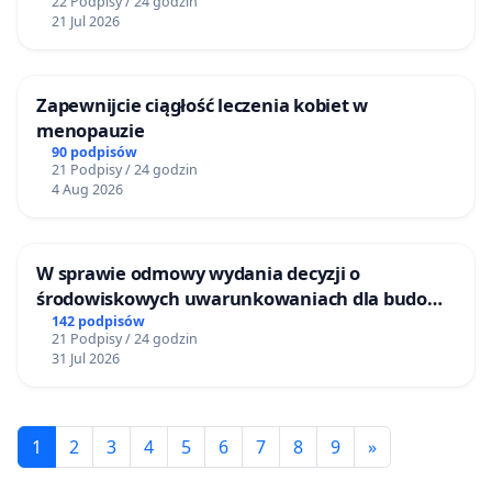
22 Podpisy / 24 godzin
21 Jul 2026
Zapewnijcie ciągłość leczenia kobiet w
menopauzie
90 podpisów
21 Podpisy / 24 godzin
4 Aug 2026
W sprawie odmowy wydania decyzji o
środowiskowych uwarunkowaniach dla budowy
zakładu wytwarzania biometanu „Krynki” w
142 podpisów
21 Podpisy / 24 godzin
Ostrowiu Południowym oraz ochrony
31 Jul 2026
mieszkańców i Puszczy Knyszyńskiej
1
2
3
4
5
6
7
8
9
»