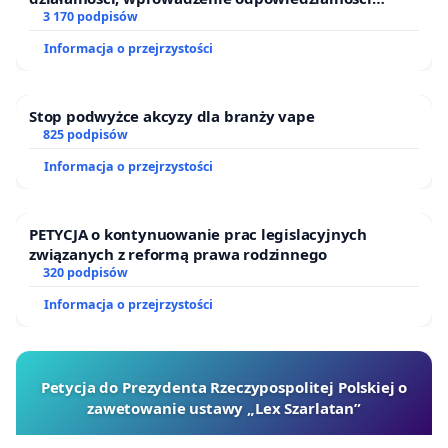
finansowej kluczowych urzędników i sędziów
3 170 podpisów
Informacja o przejrzystości
Stop podwyżce akcyzy dla branży vape
825 podpisów
Informacja o przejrzystości
PETYCJA o kontynuowanie prac legislacyjnych
związanych z reformą prawa rodzinnego
320 podpisów
Informacja o przejrzystości
Petycja do Prezydenta Rzeczypospolitej Polskiej o
zawetowanie ustawy „Lex Szarlatan”