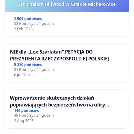
Stop halom Hillwood w Gminie Michałowice
2 509 podpisów
53 Podpisy / 24 godzin
3 Feb 2023
NIE dla „Lex Szarlatan” PETYCJA DO
PREZYDENTA RZECZYPOSPOLITEJ POLSKIEJ
5 339 podpisów
51 Podpisy / 24 godzin
6 Jul 2026
Wprowadzenie skutecznych działań
poprawiających bezpieczeństwo na ulicy
Żeromskiego w Otwocku
140 podpisów
49 Podpisy / 24 godzin
2 Aug 2026