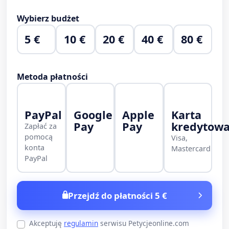
Wybierz budżet
5 €
10 €
20 €
40 €
80 €
Metoda płatności
PayPal
Google
Apple
Karta
Pay
Pay
kredytow
Zapłać za
pomocą
Visa,
konta
Mastercard
PayPal
Przejdź do płatności 5 €
Akceptuję
regulamin
serwisu Petycjeonline.com