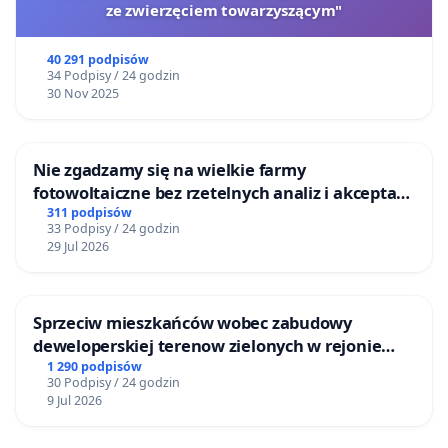
ze zwierzęciem towarzyszącym"
40 291 podpisów
34 Podpisy / 24 godzin
30 Nov 2025
Nie zgadzamy się na wielkie farmy
fotowoltaiczne bez rzetelnych analiz i akceptacji
mieszkańców
311 podpisów
33 Podpisy / 24 godzin
29 Jul 2026
Sprzeciw mieszkańców wobec zabudowy
deweloperskiej terenow zielonych w rejonie
Bulwarów Straceńskich w Bielsku-Białej
1 290 podpisów
30 Podpisy / 24 godzin
9 Jul 2026