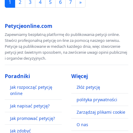
1
2
3
4
5
6
7
»
Petycjeonline.com
Zapewniamy bezpłatną platformę do publikowania petycji online.
Stwórz profesjonalną petycję on-line za pomocą naszego serwisu.
Petycje są publikowane w mediach każdego dnia, więc stworzenie
petycji jest świetnym sposobem, na zwrócenie uwagi opinii publicznej
i organów decyzyjnych.
Poradniki
Więcej
Jak rozpocząć petycję
Złóż petycję
online
polityka prywatności
Jak napisać petycję?
Zarządzaj plikami cookie
Jak promować petycję?
O nas
Jak zdobyć