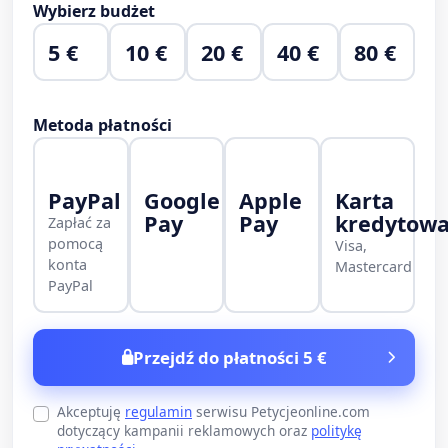
Wybierz budżet
5 €
10 €
20 €
40 €
80 €
Metoda płatności
PayPal
Google
Apple
Karta
Pay
Pay
kredytow
Zapłać za
pomocą
Visa,
konta
Mastercard
PayPal
Przejdź do płatności 5 €
Akceptuję
regulamin
serwisu Petycjeonline.com
dotyczący kampanii reklamowych oraz
politykę