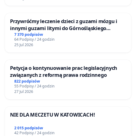
Przywróćmy leczenie dzieci z guzami mózgu i
innymi guzami litymi do Górnośląskiego
Centrum Zdrowia Dziecka w Katowicach
7 370 podpisów
64 Podpisy / 24 godzin
25 Jul 2026
Petycja o kontynuowanie prac legislacyjnych
związanych z reformą prawa rodzinnego
822 podpisów
55 Podpisy / 24 godzin
27 Jul 2026
NIE DLA MECZETU W KATOWICACH!
2 015 podpisów
42 Podpisy / 24 godzin