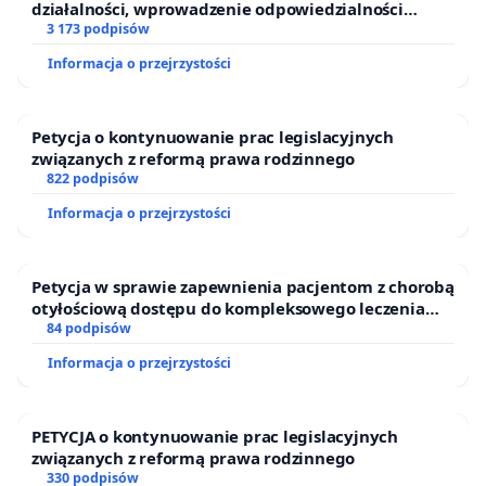
działalności, wprowadzenie odpowiedzialności
finansowej kluczowych urzędników i sędziów
3 173 podpisów
Informacja o przejrzystości
Petycja o kontynuowanie prac legislacyjnych
związanych z reformą prawa rodzinnego
822 podpisów
Informacja o przejrzystości
Petycja w sprawie zapewnienia pacjentom z chorobą
otyłościową dostępu do kompleksowego leczenia
oraz programów profilaktycznych.
84 podpisów
Informacja o przejrzystości
PETYCJA o kontynuowanie prac legislacyjnych
związanych z reformą prawa rodzinnego
330 podpisów