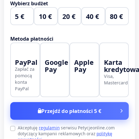
Wybierz budżet
5 €
10 €
20 €
40 €
80 €
Metoda płatności
PayPal
Google
Apple
Karta
Pay
Pay
kredytow
Zapłać za
pomocą
Visa,
konta
Mastercard
PayPal
Przejdź do płatności 5 €
Akceptuję
regulamin
serwisu Petycjeonline.com
dotyczący kampanii reklamowych oraz
politykę