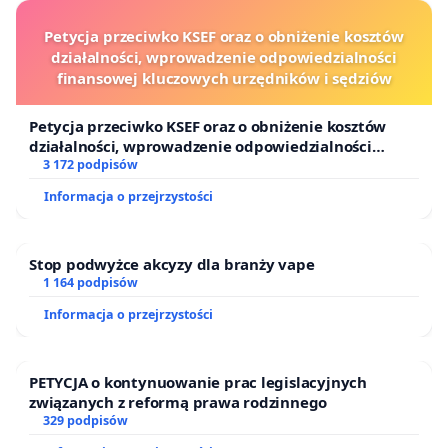
Petycja przeciwko KSEF oraz o obniżenie kosztów
działalności, wprowadzenie odpowiedzialności
finansowej kluczowych urzędników i sędziów
Petycja przeciwko KSEF oraz o obniżenie kosztów
działalności, wprowadzenie odpowiedzialności
finansowej kluczowych urzędników i sędziów
3 172 podpisów
Informacja o przejrzystości
Stop podwyżce akcyzy dla branży vape
1 164 podpisów
Informacja o przejrzystości
PETYCJA o kontynuowanie prac legislacyjnych
związanych z reformą prawa rodzinnego
329 podpisów