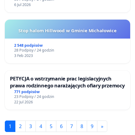
6 Jul 2026
Stop halom Hillwood w Gminie Michałowice
2 548 podpisów
28 Podpisy / 24 godzin
3 Feb 2023
PETYCJA o wstrzymanie prac legislacyjnych
prawa rodzinnego narażających ofiary przemocy
771 podpisów
23 Podpisy / 24 godzin
22 Jul 2026
1
2
3
4
5
6
7
8
9
»