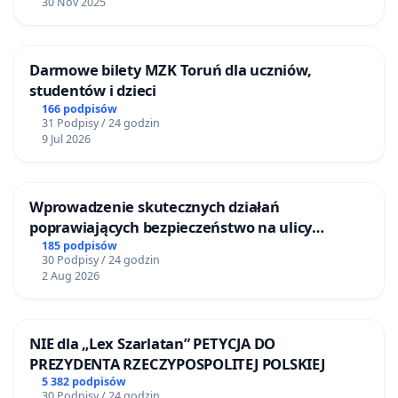
30 Nov 2025
Darmowe bilety MZK Toruń dla uczniów,
studentów i dzieci
166 podpisów
31 Podpisy / 24 godzin
9 Jul 2026
Wprowadzenie skutecznych działań
poprawiających bezpieczeństwo na ulicy
Żeromskiego w Otwocku
185 podpisów
30 Podpisy / 24 godzin
2 Aug 2026
NIE dla „Lex Szarlatan” PETYCJA DO
PREZYDENTA RZECZYPOSPOLITEJ POLSKIEJ
5 382 podpisów
30 Podpisy / 24 godzin