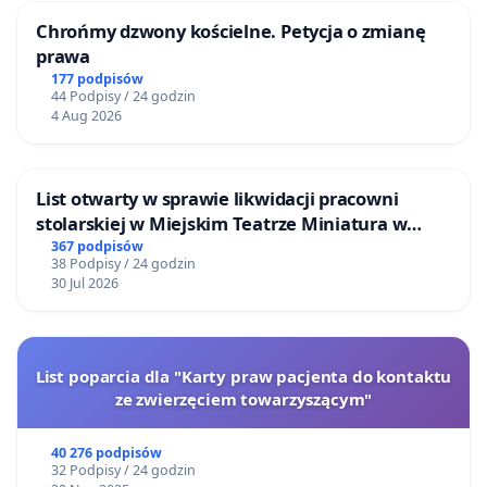
Chrońmy dzwony kościelne. Petycja o zmianę
prawa
177 podpisów
44 Podpisy / 24 godzin
4 Aug 2026
List otwarty w sprawie likwidacji pracowni
stolarskiej w Miejskim Teatrze Miniatura w
Gdańsku
367 podpisów
38 Podpisy / 24 godzin
30 Jul 2026
List poparcia dla "Karty praw pacjenta do kontaktu
ze zwierzęciem towarzyszącym"
40 276 podpisów
32 Podpisy / 24 godzin