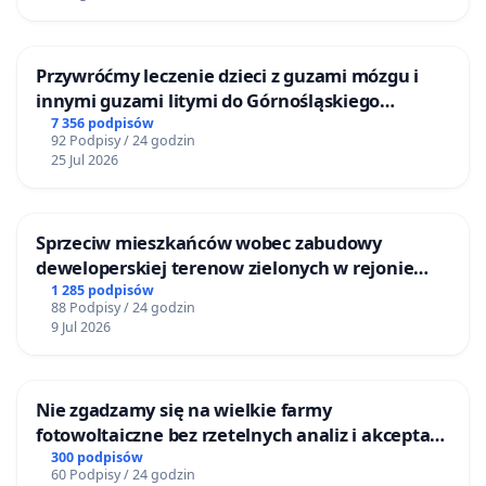
Przywróćmy leczenie dzieci z guzami mózgu i
innymi guzami litymi do Górnośląskiego
Centrum Zdrowia Dziecka w Katowicach
7 356 podpisów
92 Podpisy / 24 godzin
25 Jul 2026
Sprzeciw mieszkańców wobec zabudowy
deweloperskiej terenow zielonych w rejonie
Bulwarów Straceńskich w Bielsku-Białej
1 285 podpisów
88 Podpisy / 24 godzin
9 Jul 2026
Nie zgadzamy się na wielkie farmy
fotowoltaiczne bez rzetelnych analiz i akceptacji
mieszkańców
300 podpisów
60 Podpisy / 24 godzin