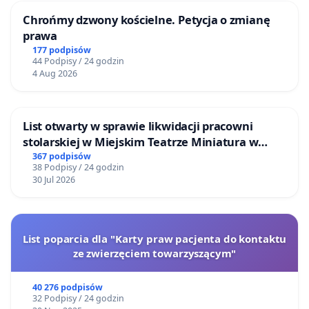
Chrońmy dzwony kościelne. Petycja o zmianę
prawa
177 podpisów
44 Podpisy / 24 godzin
4 Aug 2026
List otwarty w sprawie likwidacji pracowni
stolarskiej w Miejskim Teatrze Miniatura w
Gdańsku
367 podpisów
38 Podpisy / 24 godzin
30 Jul 2026
List poparcia dla "Karty praw pacjenta do kontaktu
ze zwierzęciem towarzyszącym"
40 276 podpisów
32 Podpisy / 24 godzin