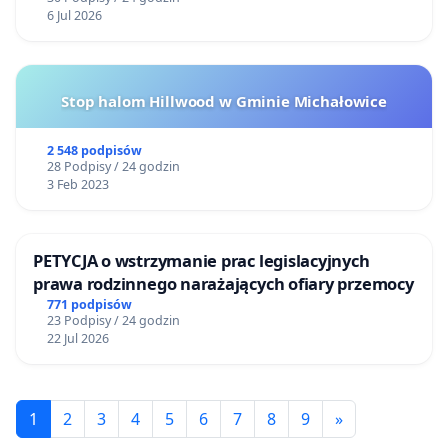
6 Jul 2026
Stop halom Hillwood w Gminie Michałowice
2 548 podpisów
28 Podpisy / 24 godzin
3 Feb 2023
PETYCJA o wstrzymanie prac legislacyjnych
prawa rodzinnego narażających ofiary przemocy
771 podpisów
23 Podpisy / 24 godzin
22 Jul 2026
1
2
3
4
5
6
7
8
9
»