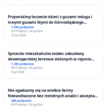
Przywróćmy leczenie dzieci z guzami mózgu i
innymi guzami litymi do Górnośląskiego
Centrum Zdrowia Dziecka w Katowicach
7 356 podpisów
92 Podpisy / 24 godzin
25 Jul 2026
Sprzeciw mieszkańców wobec zabudowy
deweloperskiej terenow zielonych w rejonie
Bulwarów Straceńskich w Bielsku-Białej
1 285 podpisów
88 Podpisy / 24 godzin
9 Jul 2026
Nie zgadzamy się na wielkie farmy
fotowoltaiczne bez rzetelnych analiz i akceptacji
mieszkańców
300 podpisów
60 Podpisy / 24 godzin