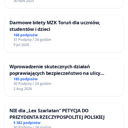
30 Nov 2025
Darmowe bilety MZK Toruń dla uczniów,
studentów i dzieci
166 podpisów
31 Podpisy / 24 godzin
9 Jul 2026
Wprowadzenie skutecznych działań
poprawiających bezpieczeństwo na ulicy
Żeromskiego w Otwocku
185 podpisów
30 Podpisy / 24 godzin
2 Aug 2026
NIE dla „Lex Szarlatan” PETYCJA DO
PREZYDENTA RZECZYPOSPOLITEJ POLSKIEJ
5 382 podpisów
30 Podpisy / 24 godzin