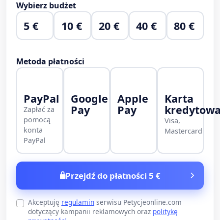
Wybierz budżet
5 €
10 €
20 €
40 €
80 €
Metoda płatności
PayPal
Google
Apple
Karta
Pay
Pay
kredytow
Zapłać za
pomocą
Visa,
konta
Mastercard
PayPal
Przejdź do płatności 5 €
Akceptuję
regulamin
serwisu Petycjeonline.com
dotyczący kampanii reklamowych oraz
politykę