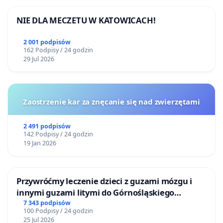
NIE DLA MECZETU W KATOWICACH!
2 001 podpisów
162 Podpisy / 24 godzin
29 Jul 2026
Zaostrzenie kar za znęcanie się nad zwierzętami
2 491 podpisów
142 Podpisy / 24 godzin
19 Jan 2026
Przywróćmy leczenie dzieci z guzami mózgu i
innymi guzami litymi do Górnośląskiego
Centrum Zdrowia Dziecka w Katowicach
7 343 podpisów
100 Podpisy / 24 godzin
25 Jul 2026