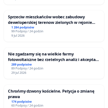
Sprzeciw mieszkańców wobec zabudowy
deweloperskiej terenow zielonych w rejonie
Bulwarów Straceńskich w Bielsku-Białej
1 284 podpisów
99 Podpisy / 24 godzin
9 Jul 2026
Nie zgadzamy się na wielkie farmy
fotowoltaiczne bez rzetelnych analiz i akceptacji
mieszkańców
289 podpisów
89 Podpisy / 24 godzin
29 Jul 2026
Chrońmy dzwony kościelne. Petycja o zmianę
prawa
174 podpisów
60 Podpisy / 24 godzin