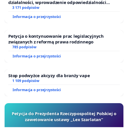
działalności, wprowadzenie odpowiedzialności
finansowej kluczowych urzędników i sędziów
3 171 podpisów
Informacja o przejrzystości
Petycja o kontynuowanie prac legislacyjnych
związanych z reformą prawa rodzinnego
785 podpisów
Informacja o przejrzystości
Stop podwyżce akcyzy dla branży vape
1 109 podpisów
Informacja o przejrzystości
Petycja do Prezydenta Rzeczypospolitej Polskiej o
zawetowanie ustawy „Lex Szarlatan”