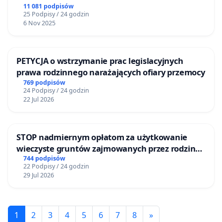
11 081 podpisów
25 Podpisy / 24 godzin
6 Nov 2025
PETYCJA o wstrzymanie prac legislacyjnych
prawa rodzinnego narażających ofiary przemocy
769 podpisów
24 Podpisy / 24 godzin
22 Jul 2026
STOP nadmiernym opłatom za użytkowanie
wieczyste gruntów zajmowanych przez rodzinne
ogrody działkowe.
744 podpisów
22 Podpisy / 24 godzin
29 Jul 2026
1
2
3
4
5
6
7
8
»