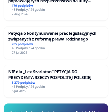
poprawiających bezpieczeństwo na ulicy
Żeromskiego w Otwocku
179 podpisów
48 Podpisy / 24 godzin
2 Aug 2026
Petycja o kontynuowanie prac legislacyjnych
związanych z reformą prawa rodzinnego
785 podpisów
46 Podpisy / 24 godzin
27 Jul 2026
NIE dla „Lex Szarlatan” PETYCJA DO
PREZYDENTA RZECZYPOSPOLITEJ POLSKIEJ
5 379 podpisów
45 Podpisy / 24 godzin
6 Jul 2026