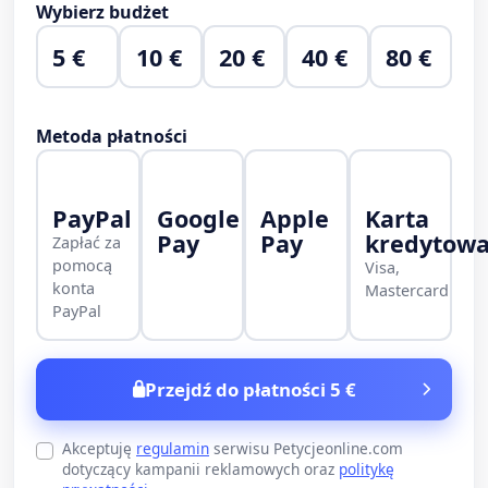
Wybierz budżet
5 €
10 €
20 €
40 €
80 €
Metoda płatności
PayPal
Google
Apple
Karta
Pay
Pay
kredytow
Zapłać za
pomocą
Visa,
konta
Mastercard
PayPal
Przejdź do płatności 5 €
Akceptuję
regulamin
serwisu Petycjeonline.com
dotyczący kampanii reklamowych oraz
politykę