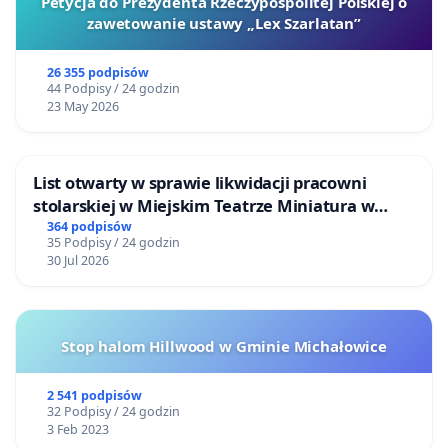
Petycja do Prezydenta Rzeczypospolitej Polskiej o
zawetowanie ustawy „Lex Szarlatan”
26 355 podpisów
44 Podpisy / 24 godzin
23 May 2026
List otwarty w sprawie likwidacji pracowni
stolarskiej w Miejskim Teatrze Miniatura w
Gdańsku
364 podpisów
35 Podpisy / 24 godzin
30 Jul 2026
Stop halom Hillwood w Gminie Michałowice
2 541 podpisów
32 Podpisy / 24 godzin
3 Feb 2023