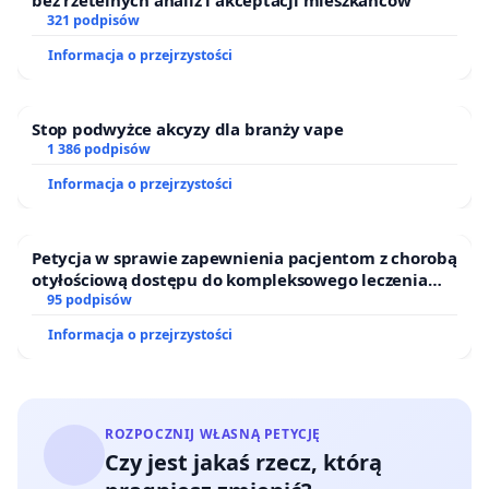
bez rzetelnych analiz i akceptacji mieszkańców
321 podpisów
Informacja o przejrzystości
Stop podwyżce akcyzy dla branży vape
1 386 podpisów
Informacja o przejrzystości
Petycja w sprawie zapewnienia pacjentom z chorobą
otyłościową dostępu do kompleksowego leczenia
oraz programów profilaktycznych.
95 podpisów
Informacja o przejrzystości
ROZPOCZNIJ WŁASNĄ PETYCJĘ
Czy jest jakaś rzecz, którą