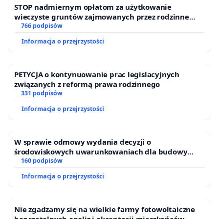
STOP nadmiernym opłatom za użytkowanie
wieczyste gruntów zajmowanych przez rodzinne
ogrody działkowe.
766 podpisów
Informacja o przejrzystości
PETYCJA o kontynuowanie prac legislacyjnych
związanych z reformą prawa rodzinnego
331 podpisów
Informacja o przejrzystości
W sprawie odmowy wydania decyzji o
środowiskowych uwarunkowaniach dla budowy
zakładu wytwarzania biometanu „Krynki” w
160 podpisów
Ostrowiu Południowym oraz ochrony mieszkańców i
Informacja o przejrzystości
Puszczy Knyszyńskiej
Nie zgadzamy się na wielkie farmy fotowoltaiczne