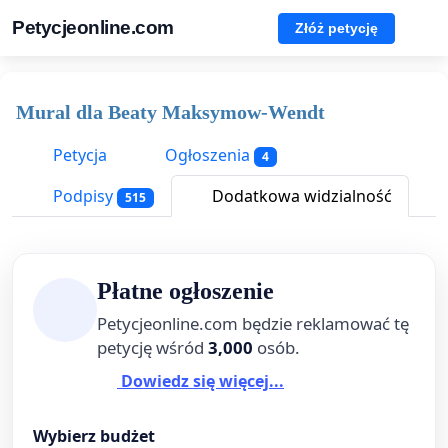
Petycjeonline.com
Złóż petycję
Mural dla Beaty Maksymow-Wendt
Petycja
Ogłoszenia
4
Podpisy
Dodatkowa widzialność
515
Płatne ogłoszenie
Petycjeonline.com będzie reklamować tę
petycję wśród
3,000
osób.
Dowiedz się więcej...
Wybierz budżet