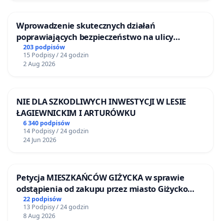
Wprowadzenie skutecznych działań
poprawiających bezpieczeństwo na ulicy
Żeromskiego w Otwocku
203 podpisów
15 Podpisy / 24 godzin
2 Aug 2026
NIE DLA SZKODLIWYCH INWESTYCJI W LESIE
ŁAGIEWNICKIM I ARTURÓWKU
6 340 podpisów
14 Podpisy / 24 godzin
24 Jun 2026
Petycja MIESZKAŃCÓW GIŻYCKA w sprawie
odstąpienia od zakupu przez miasto Giżycko
nieruchomości położonej nad jeziorem Niegocin
22 podpisów
13 Podpisy / 24 godzin
8 Aug 2026