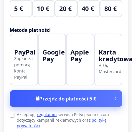
5 €
10 €
20 €
40 €
80 €
Metoda płatności
PayPal
Google
Apple
Karta
Pay
Pay
kredytow
Zapłać za
pomocą
Visa,
konta
Mastercard
PayPal
Przejdź do płatności 5 €
Akceptuję
regulamin
serwisu Petycjeonline.com
dotyczący kampanii reklamowych oraz
politykę
prywatności
.