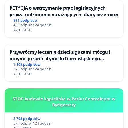
PETYCJA o wstrzymanie prac legislacyjnych
prawa rodzinnego narażających ofiary przemocy
811 podpisów
40 Podpisy / 24 godzin
22 Jul 2026
Przywróćmy leczenie dzieci z guzami mózgu i
innymi guzami litymi do Górnośląskiego
Centrum Zdrowia Dziecka w Katowicach
7 405 podpisów
37 Podpisy / 24 godzin
25 Jul 2026
STOP budowie kąpieliska w Parku Centralnym w
Bydgoszczy
3 708 podpisów
37 Podpisy / 24 godzin