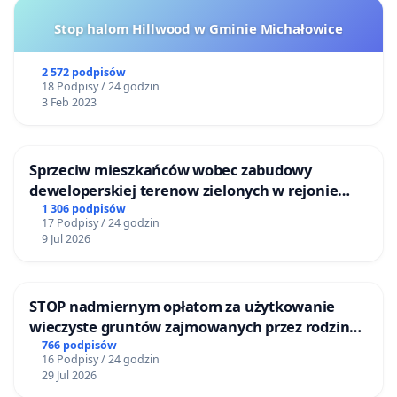
Stop halom Hillwood w Gminie Michałowice
2 572 podpisów
18 Podpisy / 24 godzin
3 Feb 2023
Sprzeciw mieszkańców wobec zabudowy
deweloperskiej terenow zielonych w rejonie
Bulwarów Straceńskich w Bielsku-Białej
1 306 podpisów
17 Podpisy / 24 godzin
9 Jul 2026
STOP nadmiernym opłatom za użytkowanie
wieczyste gruntów zajmowanych przez rodzinne
ogrody działkowe.
766 podpisów
16 Podpisy / 24 godzin
29 Jul 2026