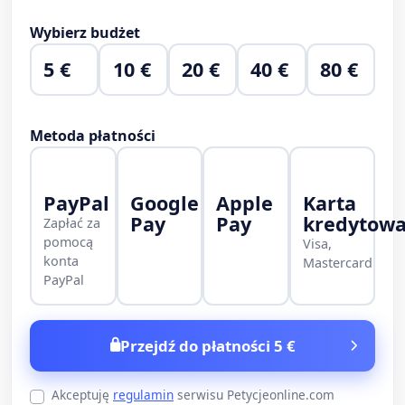
Wybierz budżet
5 €
10 €
20 €
40 €
80 €
Metoda płatności
PayPal
Google
Apple
Karta
Pay
Pay
kredytow
Zapłać za
pomocą
Visa,
konta
Mastercard
PayPal
Przejdź do płatności 5 €
Akceptuję
regulamin
serwisu Petycjeonline.com