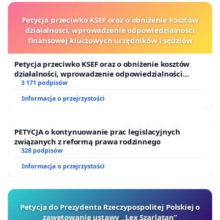
Petycja przeciwko KSEF oraz o obniżenie kosztów
działalności, wprowadzenie odpowiedzialności
finansowej kluczowych urzędników i sędziów
Petycja przeciwko KSEF oraz o obniżenie kosztów
działalności, wprowadzenie odpowiedzialności
finansowej kluczowych urzędników i sędziów
3 171 podpisów
Informacja o przejrzystości
PETYCJA o kontynuowanie prac legislacyjnych
związanych z reformą prawa rodzinnego
328 podpisów
Informacja o przejrzystości
Petycja do Prezydenta Rzeczypospolitej Polskiej o
zawetowanie ustawy „Lex Szarlatan”