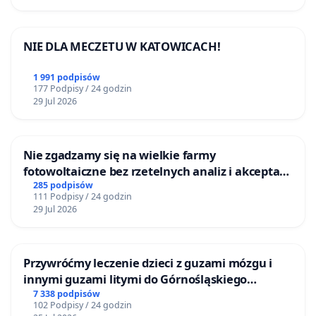
NIE DLA MECZETU W KATOWICACH!
1 991 podpisów
177 Podpisy / 24 godzin
29 Jul 2026
Nie zgadzamy się na wielkie farmy
fotowoltaiczne bez rzetelnych analiz i akceptacji
mieszkańców
285 podpisów
111 Podpisy / 24 godzin
29 Jul 2026
Przywróćmy leczenie dzieci z guzami mózgu i
innymi guzami litymi do Górnośląskiego
Centrum Zdrowia Dziecka w Katowicach
7 338 podpisów
102 Podpisy / 24 godzin