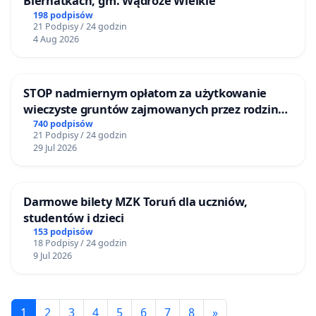
Biernatkach, gm. Wądroże Wielkie
198 podpisów
21 Podpisy / 24 godzin
4 Aug 2026
STOP nadmiernym opłatom za użytkowanie
wieczyste gruntów zajmowanych przez rodzinne
ogrody działkowe.
740 podpisów
21 Podpisy / 24 godzin
29 Jul 2026
Darmowe bilety MZK Toruń dla uczniów,
studentów i dzieci
153 podpisów
18 Podpisy / 24 godzin
9 Jul 2026
1
2
3
4
5
6
7
8
»