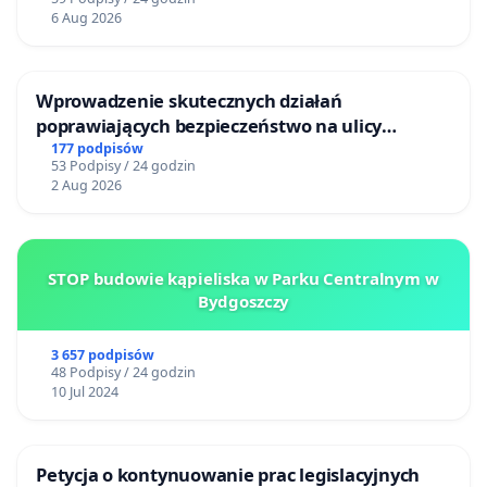
6 Aug 2026
Wprowadzenie skutecznych działań
poprawiających bezpieczeństwo na ulicy
Żeromskiego w Otwocku
177 podpisów
53 Podpisy / 24 godzin
2 Aug 2026
STOP budowie kąpieliska w Parku Centralnym w
Bydgoszczy
3 657 podpisów
48 Podpisy / 24 godzin
10 Jul 2024
Petycja o kontynuowanie prac legislacyjnych