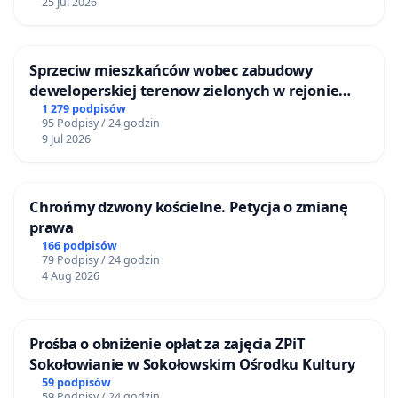
25 Jul 2026
Sprzeciw mieszkańców wobec zabudowy
deweloperskiej terenow zielonych w rejonie
Bulwarów Straceńskich w Bielsku-Białej
1 279 podpisów
95 Podpisy / 24 godzin
9 Jul 2026
Chrońmy dzwony kościelne. Petycja o zmianę
prawa
166 podpisów
79 Podpisy / 24 godzin
4 Aug 2026
Prośba o obniżenie opłat za zajęcia ZPiT
Sokołowianie w Sokołowskim Ośrodku Kultury
59 podpisów
59 Podpisy / 24 godzin