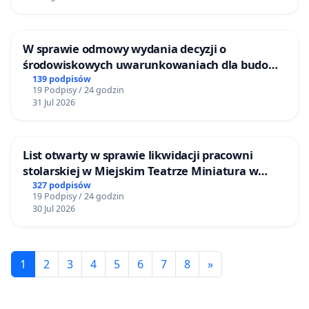
W sprawie odmowy wydania decyzji o
środowiskowych uwarunkowaniach dla budowy
zakładu wytwarzania biometanu „Krynki” w
139 podpisów
19 Podpisy / 24 godzin
Ostrowiu Południowym oraz ochrony
31 Jul 2026
mieszkańców i Puszczy Knyszyńskiej
List otwarty w sprawie likwidacji pracowni
stolarskiej w Miejskim Teatrze Miniatura w
Gdańsku
327 podpisów
19 Podpisy / 24 godzin
30 Jul 2026
1
2
3
4
5
6
7
8
»