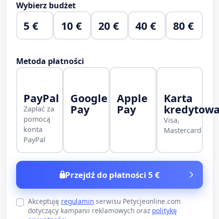
Wybierz budżet
5 €
10 €
20 €
40 €
80 €
Metoda płatności
PayPal
Google
Apple
Karta
Pay
Pay
kredytow
Zapłać za
pomocą
Visa,
konta
Mastercard
PayPal
Przejdź do płatności 5 €
Akceptuję
regulamin
serwisu Petycjeonline.com
dotyczący kampanii reklamowych oraz
politykę