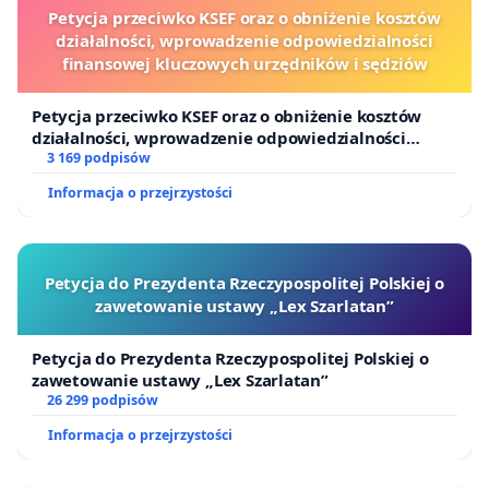
Petycja przeciwko KSEF oraz o obniżenie kosztów
działalności, wprowadzenie odpowiedzialności
finansowej kluczowych urzędników i sędziów
Petycja przeciwko KSEF oraz o obniżenie kosztów
działalności, wprowadzenie odpowiedzialności
finansowej kluczowych urzędników i sędziów
3 169 podpisów
Informacja o przejrzystości
Petycja do Prezydenta Rzeczypospolitej Polskiej o
zawetowanie ustawy „Lex Szarlatan”
Petycja do Prezydenta Rzeczypospolitej Polskiej o
zawetowanie ustawy „Lex Szarlatan”
26 299 podpisów
Informacja o przejrzystości