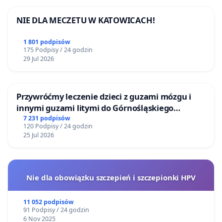
NIE DLA MECZETU W KATOWICACH!
1 801 podpisów
175 Podpisy / 24 godzin
29 Jul 2026
Przywróćmy leczenie dzieci z guzami mózgu i
innymi guzami litymi do Górnośląskiego
Centrum Zdrowia Dziecka w Katowicach
7 231 podpisów
120 Podpisy / 24 godzin
25 Jul 2026
Nie dla obowiązku szczepień i szczepionki HPV
11 052 podpisów
91 Podpisy / 24 godzin
6 Nov 2025