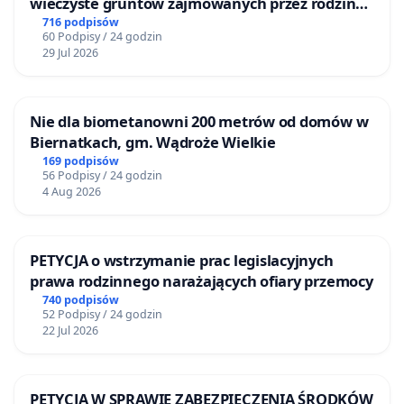
wieczyste gruntów zajmowanych przez rodzinne
ogrody działkowe.
716 podpisów
60 Podpisy / 24 godzin
29 Jul 2026
Nie dla biometanowni 200 metrów od domów w
Biernatkach, gm. Wądroże Wielkie
169 podpisów
56 Podpisy / 24 godzin
4 Aug 2026
PETYCJA o wstrzymanie prac legislacyjnych
prawa rodzinnego narażających ofiary przemocy
740 podpisów
52 Podpisy / 24 godzin
22 Jul 2026
PETYCJA W SPRAWIE ZABEZPIECZENIA ŚRODKÓW