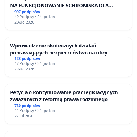
NA FUNKCJONOWANIE SCHRONISKA DLA
BEZDOMNYCH ZWIERZĄT W SKARYSZEWIE
997 podpisów
49 Podpisy / 24 godzin
2 Aug 2026
Wprowadzenie skutecznych działań
poprawiających bezpieczeństwo na ulicy
Żeromskiego w Otwocku
123 podpisów
47 Podpisy / 24 godzin
2 Aug 2026
Petycja o kontynuowanie prac legislacyjnych
związanych z reformą prawa rodzinnego
730 podpisów
44 Podpisy / 24 godzin
27 Jul 2026