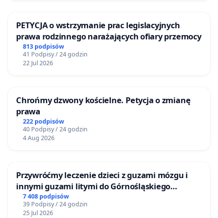
PETYCJA o wstrzymanie prac legislacyjnych
prawa rodzinnego narażających ofiary przemocy
813 podpisów
41 Podpisy / 24 godzin
22 Jul 2026
Chrońmy dzwony kościelne. Petycja o zmianę
prawa
222 podpisów
40 Podpisy / 24 godzin
4 Aug 2026
Przywróćmy leczenie dzieci z guzami mózgu i
innymi guzami litymi do Górnośląskiego
Centrum Zdrowia Dziecka w Katowicach
7 408 podpisów
39 Podpisy / 24 godzin
25 Jul 2026