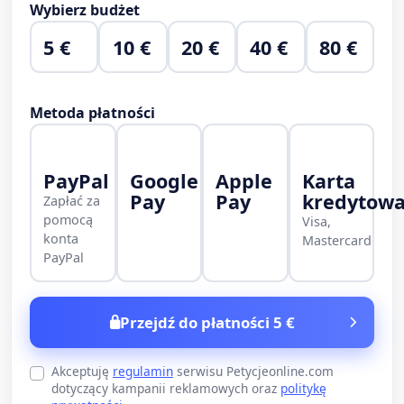
Wybierz budżet
5 €
10 €
20 €
40 €
80 €
Metoda płatności
PayPal
Google
Apple
Karta
Pay
Pay
kredytow
Zapłać za
pomocą
Visa,
konta
Mastercard
PayPal
Przejdź do płatności 5 €
Akceptuję
regulamin
serwisu Petycjeonline.com
dotyczący kampanii reklamowych oraz
politykę