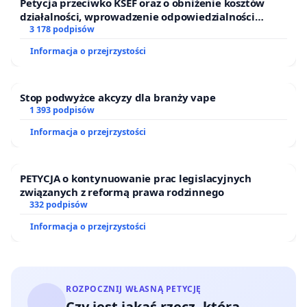
Petycja przeciwko KSEF oraz o obniżenie kosztów
działalności, wprowadzenie odpowiedzialności
finansowej kluczowych urzędników i sędziów
3 178 podpisów
Informacja o przejrzystości
Stop podwyżce akcyzy dla branży vape
1 393 podpisów
Informacja o przejrzystości
PETYCJA o kontynuowanie prac legislacyjnych
związanych z reformą prawa rodzinnego
332 podpisów
Informacja o przejrzystości
ROZPOCZNIJ WŁASNĄ PETYCJĘ
Czy jest jakaś rzecz, którą