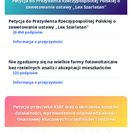
Petycja do Prezydenta Rzeczypospolitej Polskiej o
zawetowanie ustawy „Lex Szarlatan”
Petycja do Prezydenta Rzeczypospolitej Polskiej o
zawetowanie ustawy „Lex Szarlatan”
26 404 podpisów
Informacja o przejrzystości
Nie zgadzamy się na wielkie farmy fotowoltaiczne
bez rzetelnych analiz i akceptacji mieszkańców
322 podpisów
Informacja o przejrzystości
Petycja przeciwko KSEF oraz o obniżenie kosztów
działalności, wprowadzenie odpowiedzialności
finansowej kluczowych urzędników i sędziów