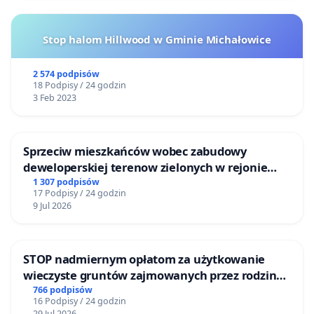
Stop halom Hillwood w Gminie Michałowice
2 574 podpisów
18 Podpisy / 24 godzin
3 Feb 2023
Sprzeciw mieszkańców wobec zabudowy
deweloperskiej terenow zielonych w rejonie
Bulwarów Straceńskich w Bielsku-Białej
1 307 podpisów
17 Podpisy / 24 godzin
9 Jul 2026
STOP nadmiernym opłatom za użytkowanie
wieczyste gruntów zajmowanych przez rodzinne
ogrody działkowe.
766 podpisów
16 Podpisy / 24 godzin
29 Jul 2026