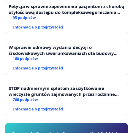
Petycja w sprawie zapewnienia pacjentom z chorobą
otyłościową dostępu do kompleksowego leczenia
oraz programów profilaktycznych.
95 podpisów
Informacja o przejrzystości
W sprawie odmowy wydania decyzji o
środowiskowych uwarunkowaniach dla budowy
zakładu wytwarzania biometanu „Krynki” w
160 podpisów
Ostrowiu Południowym oraz ochrony mieszkańców i
Informacja o przejrzystości
Puszczy Knyszyńskiej
STOP nadmiernym opłatom za użytkowanie
wieczyste gruntów zajmowanych przez rodzinne
ogrody działkowe.
766 podpisów
Informacja o przejrzystości