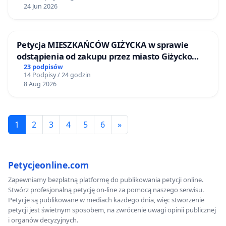
24 Jun 2026
Petycja MIESZKAŃCÓW GIŻYCKA w sprawie
odstąpienia od zakupu przez miasto Giżycko
nieruchomości położonej nad jeziorem Niegocin
23 podpisów
14 Podpisy / 24 godzin
8 Aug 2026
1
2
3
4
5
6
»
Petycjeonline.com
Zapewniamy bezpłatną platformę do publikowania petycji online.
Stwórz profesjonalną petycję on-line za pomocą naszego serwisu.
Petycje są publikowane w mediach każdego dnia, więc stworzenie
petycji jest świetnym sposobem, na zwrócenie uwagi opinii publicznej
i organów decyzyjnych.