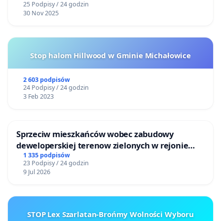
25 Podpisy / 24 godzin
30 Nov 2025
Stop halom Hillwood w Gminie Michałowice
2 603 podpisów
24 Podpisy / 24 godzin
3 Feb 2023
Sprzeciw mieszkańców wobec zabudowy
deweloperskiej terenow zielonych w rejonie
Bulwarów Straceńskich w Bielsku-Białej
1 335 podpisów
23 Podpisy / 24 godzin
9 Jul 2026
STOP Lex Szarlatan-Brońmy Wolności Wyboru