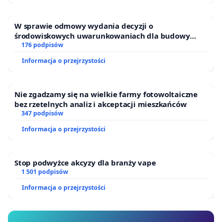
W sprawie odmowy wydania decyzji o
środowiskowych uwarunkowaniach dla budowy
zakładu wytwarzania biometanu „Krynki” w
176 podpisów
Ostrowiu Południowym oraz ochrony mieszkańców i
Informacja o przejrzystości
Puszczy Knyszyńskiej
Nie zgadzamy się na wielkie farmy fotowoltaiczne
bez rzetelnych analiz i akceptacji mieszkańców
347 podpisów
Informacja o przejrzystości
Stop podwyżce akcyzy dla branży vape
1 501 podpisów
Informacja o przejrzystości