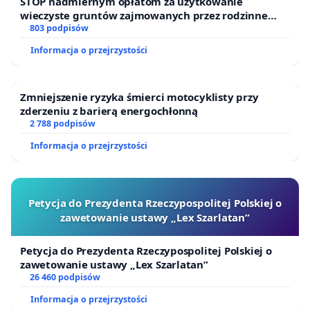
STOP nadmiernym opłatom za użytkowanie
wieczyste gruntów zajmowanych przez rodzinne
ogrody działkowe.
803 podpisów
Informacja o przejrzystości
Zmniejszenie ryzyka śmierci motocyklisty przy
zderzeniu z barierą energochłonną
2 788 podpisów
Informacja o przejrzystości
Petycja do Prezydenta Rzeczypospolitej Polskiej o
zawetowanie ustawy „Lex Szarlatan”
Petycja do Prezydenta Rzeczypospolitej Polskiej o
zawetowanie ustawy „Lex Szarlatan”
26 460 podpisów
Informacja o przejrzystości