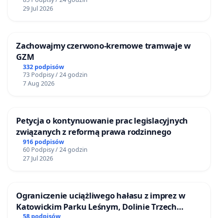
29 Jul 2026
Zachowajmy czerwono-kremowe tramwaje w
GZM
332 podpisów
73 Podpisy / 24 godzin
7 Aug 2026
Petycja o kontynuowanie prac legislacyjnych
związanych z reformą prawa rodzinnego
916 podpisów
60 Podpisy / 24 godzin
27 Jul 2026
Ograniczenie uciążliwego hałasu z imprez w
Katowickim Parku Leśnym, Dolinie Trzech
Stawów i na Lotnisku Muchowiec
58 podpisów