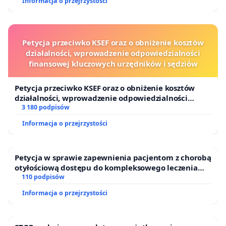
Informacja o przejrzystości
Petycja przeciwko KSEF oraz o obniżenie kosztów
działalności, wprowadzenie odpowiedzialności
finansowej kluczowych urzędników i sędziów
Petycja przeciwko KSEF oraz o obniżenie kosztów
działalności, wprowadzenie odpowiedzialności
finansowej kluczowych urzędników i sędziów
3 180 podpisów
Informacja o przejrzystości
Petycja w sprawie zapewnienia pacjentom z chorobą
otyłościową dostępu do kompleksowego leczenia
oraz programów profilaktycznych.
110 podpisów
Informacja o przejrzystości