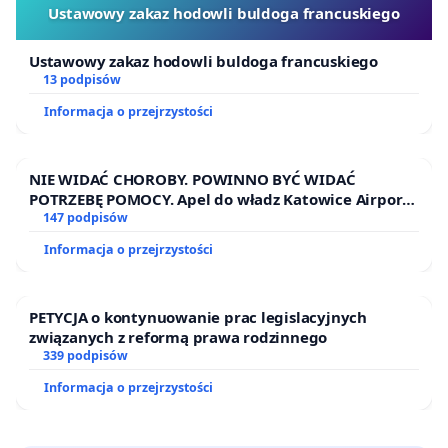
Ustawowy zakaz hodowli buldoga francuskiego
Ustawowy zakaz hodowli buldoga francuskiego
13 podpisów
Informacja o przejrzystości
NIE WIDAĆ CHOROBY. POWINNO BYĆ WIDAĆ
POTRZEBĘ POMOCY. Apel do władz Katowice Airport
o przystąpienie do programu HIDDEN DISABILITIES
147 podpisów
SUNFLOWER – SŁONECZNIK – UKRYTE
Informacja o przejrzystości
NIEPEŁNOSPRAWNOŚCI
PETYCJA o kontynuowanie prac legislacyjnych
związanych z reformą prawa rodzinnego
339 podpisów
Informacja o przejrzystości