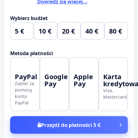
Dowiedz się więcej...
Wybierz budżet
5 €
10 €
20 €
40 €
80 €
Metoda płatności
PayPal
Google
Apple
Karta
Pay
Pay
kredytow
Zapłać za
pomocą
Visa,
konta
Mastercard
PayPal
Przejdź do płatności 5 €