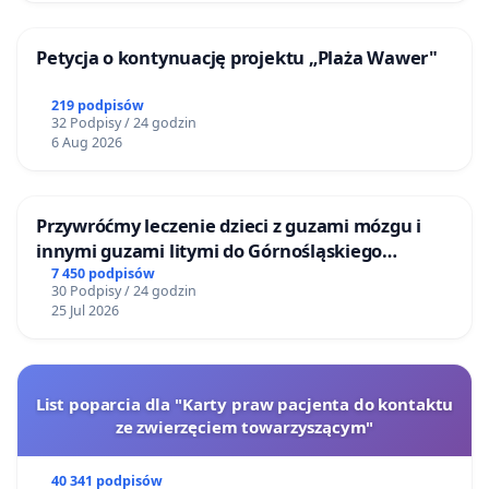
Petycja o kontynuację projektu „Plaża Wawer"
219 podpisów
32 Podpisy / 24 godzin
6 Aug 2026
Przywróćmy leczenie dzieci z guzami mózgu i
innymi guzami litymi do Górnośląskiego
Centrum Zdrowia Dziecka w Katowicach
7 450 podpisów
30 Podpisy / 24 godzin
25 Jul 2026
List poparcia dla "Karty praw pacjenta do kontaktu
ze zwierzęciem towarzyszącym"
40 341 podpisów