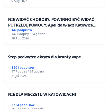
9 Aug 2026
NIE WIDAĆ CHOROBY. POWINNO BYĆ WIDAĆ
POTRZEBĘ POMOCY. Apel do władz Katowice
Airport o przystąpienie do programu HIDDEN
147 podpisów
147 Podpisy / 24 godzin
DISABILITIES SUNFLOWER – SŁONECZNIK –
10 Aug 2026
UKRYTE NIEPEŁNOSPRAWNOŚCI
Stop podwyżce akcyzy dla branży vape
1 501 podpisów
97 Podpisy / 24 godzin
31 Jul 2026
NIE DLA MECZETU W KATOWICACH!
2 134 podpisów
85 Podpisy / 24 godzin