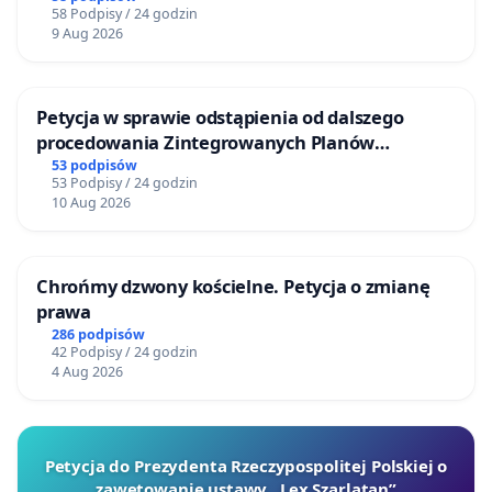
58 Podpisy / 24 godzin
9 Aug 2026
Petycja w sprawie odstąpienia od dalszego
procedowania Zintegrowanych Planów
Inwestycyjnych „Myślenice – Barnasiówka” oraz
53 podpisów
53 Podpisy / 24 godzin
„Myślenice – Bukówka”
10 Aug 2026
Chrońmy dzwony kościelne. Petycja o zmianę
prawa
286 podpisów
42 Podpisy / 24 godzin
4 Aug 2026
Petycja do Prezydenta Rzeczypospolitej Polskiej o
zawetowanie ustawy „Lex Szarlatan”