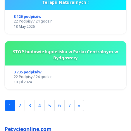
Terapii Naturalnych !
8 126 podpisów
22 Podpisy / 24 godzin
18 May 2026
STOP budowie kąpieliska w Parku Centralnym w
Bydgoszczy
3 735 podpisów
22 Podpisy / 24 godzin
10 Jul 2024
1
2
3
4
5
6
7
»
Petycjeonline.com