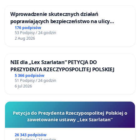
Wprowadzenie skutecznych działań
poprawiających bezpieczeństwo na ulicy
Żeromskiego w Otwocku
176 podpisów
53 Podpisy / 24 godzin
2 Aug 2026
NIE dla „Lex Szarlatan” PETYCJA DO
PREZYDENTA RZECZYPOSPOLITEJ POLSKIEJ
5 366 podpisów
51 Podpisy / 24 godzin
6 Jul 2026
Petycja do Prezydenta Rzeczypospolitej Polskiej o
zawetowanie ustawy „Lex Szarlatan”
26 343 podpisów
48 Podpisy / 24 godzin