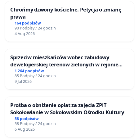
Chrońmy dzwony kościelne. Petycja o zmianę
prawa
164 podpisów
90 Podpisy / 24 godzin
4 Aug 2026
Sprzeciw mieszkańców wobec zabudowy
deweloperskiej terenow zielonych w rejonie
Bulwarów Straceńskich w Bielsku-Białej
1 264 podpisów
85 Podpisy / 24 godzin
9 Jul 2026
Prośba o obniżenie opłat za zajęcia ZPiT
Sokołowianie w Sokołowskim Ośrodku Kultury
58 podpisów
58 Podpisy / 24 godzin
6 Aug 2026