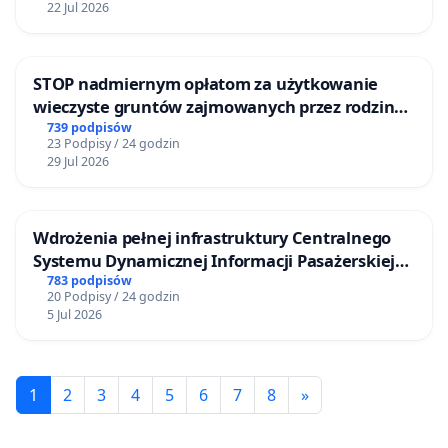
22 Jul 2026
STOP nadmiernym opłatom za użytkowanie
wieczyste gruntów zajmowanych przez rodzinne
ogrody działkowe.
739 podpisów
23 Podpisy / 24 godzin
29 Jul 2026
Wdrożenia pełnej infrastruktury Centralnego
Systemu Dynamicznej Informacji Pasażerskiej
(CSDiP) na stacji kolejowej w Łomży
783 podpisów
20 Podpisy / 24 godzin
5 Jul 2026
1
2
3
4
5
6
7
8
»