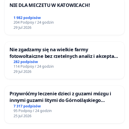
NIE DLA MECZETU W KATOWICACH!
1 982 podpisów
204 Podpisy / 24 godzin
29 Jul 2026
Nie zgadzamy się na wielkie farmy
fotowoltaiczne bez rzetelnych analiz i akceptacji
mieszkańców
282 podpisów
114 Podpisy / 24 godzin
29 Jul 2026
Przywróćmy leczenie dzieci z guzami mózgu i
innymi guzami litymi do Górnośląskiego
Centrum Zdrowia Dziecka w Katowicach
7 317 podpisów
95 Podpisy / 24 godzin
25 Jul 2026