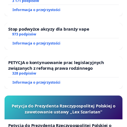
finansowej kluczowych urzędników i sędziów
3 171 podpisów
Informacja o przejrzystości
Stop podwyżce akcyzy dla branży vape
973 podpisów
Informacja o przejrzystości
PETYCJA o kontynuowanie prac legislacyjnych
związanych z reformą prawa rodzinnego
328 podpisów
Informacja o przejrzystości
Petycja do Prezydenta Rzeczypospolitej Polskiej o
zawetowanie ustawy „Lex Szarlatan”
Petycja do Prezydenta Rzeczypospolitej Polskiej o