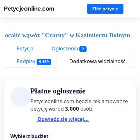
Petycjeonline.com
Złóż petycję
ocalić wąwóz "Czarny" w Kazimierzu Dolnym
Petycja
Ogłoszenia
2
Podpisy
Dodatkowa widzialność
9 169
Płatne ogłoszenie
Petycjeonline.com będzie reklamować tę
petycję wśród
3,000
osób.
Dowiedz się więcej...
Wybierz budżet