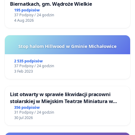
Biernatkach, gm. Wądroże Wielkie
195 podpisów
37 Podpisy / 24 godzin
4 Aug 2026
Stop halom Hillwood w Gminie Michałowice
2 535 podpisów
37 Podpisy / 24 godzin
3 Feb 2023
List otwarty w sprawie likwidacji pracowni
stolarskiej w Miejskim Teatrze Miniatura w
Gdańsku
356 podpisów
31 Podpisy / 24 godzin
30 Jul 2026