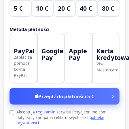
5 €
10 €
20 €
40 €
80 €
Metoda płatności
PayPal
Google
Apple
Karta
Pay
Pay
kredytow
Zapłać za
pomocą
Visa,
konta
Mastercard
PayPal
Przejdź do płatności 5 €
Akceptuję
regulamin
serwisu Petycjeonline.com
dotyczący kampanii reklamowych oraz
politykę
prywatności
.