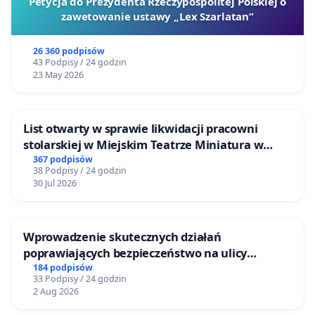
Petycja do Prezydenta Rzeczypospolitej Polskiej o
zawetowanie ustawy „Lex Szarlatan”
26 360 podpisów
43 Podpisy / 24 godzin
23 May 2026
List otwarty w sprawie likwidacji pracowni
stolarskiej w Miejskim Teatrze Miniatura w
Gdańsku
367 podpisów
38 Podpisy / 24 godzin
30 Jul 2026
Wprowadzenie skutecznych działań
poprawiających bezpieczeństwo na ulicy
Żeromskiego w Otwocku
184 podpisów
33 Podpisy / 24 godzin
2 Aug 2026