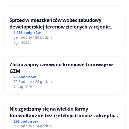
Sprzeciw mieszkańców wobec zabudowy
deweloperskiej terenow zielonych w rejonie
Bulwarów Straceńskich w Bielsku-Białej
1 285 podpisów
89 Podpisy / 24 godzin
9 Jul 2026
Zachowajmy czerwono-kremowe tramwaje w
GZM
70 podpisów
70 Podpisy / 24 godzin
7 Aug 2026
Nie zgadzamy się na wielkie farmy
fotowoltaiczne bez rzetelnych analiz i akceptacji
mieszkańców
298 podpisów
60 Podpisy / 24 godzin