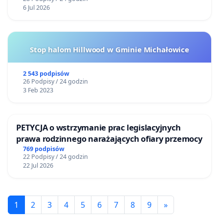
6 Jul 2026
Stop halom Hillwood w Gminie Michałowice
2 543 podpisów
26 Podpisy / 24 godzin
3 Feb 2023
PETYCJA o wstrzymanie prac legislacyjnych
prawa rodzinnego narażających ofiary przemocy
769 podpisów
22 Podpisy / 24 godzin
22 Jul 2026
1
2
3
4
5
6
7
8
9
»