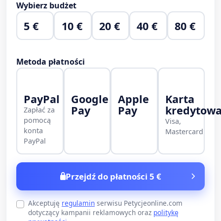
Wybierz budżet
5 €
10 €
20 €
40 €
80 €
Metoda płatności
PayPal
Google
Apple
Karta
Pay
Pay
kredytow
Zapłać za
pomocą
Visa,
konta
Mastercard
PayPal
Przejdź do płatności 5 €
Akceptuję
regulamin
serwisu Petycjeonline.com
dotyczący kampanii reklamowych oraz
politykę