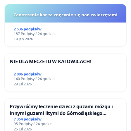
Zaostrzenie kar za znęcanie się nad zwierzętami
2 536 podpisów
187 Podpisy / 24 godzin
19 Jan 2026
NIE DLA MECZETU W KATOWICACH!
2 006 podpisów
140 Podpisy / 24 godzin
29 Jul 2026
Przywróćmy leczenie dzieci z guzami mózgu i
innymi guzami litymi do Górnośląskiego
Centrum Zdrowia Dziecka w Katowicach
7 354 podpisów
95 Podpisy / 24 godzin
25 Jul 2026