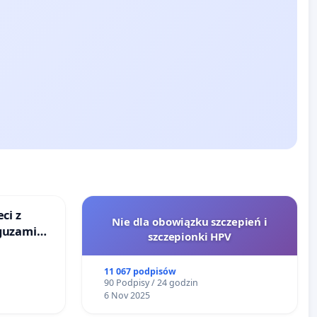
ci z
Nie dla obowiązku szczepień i
guzami
szczepionki HPV
o
ka w
11 067 podpisów
90 Podpisy / 24 godzin
6 Nov 2025