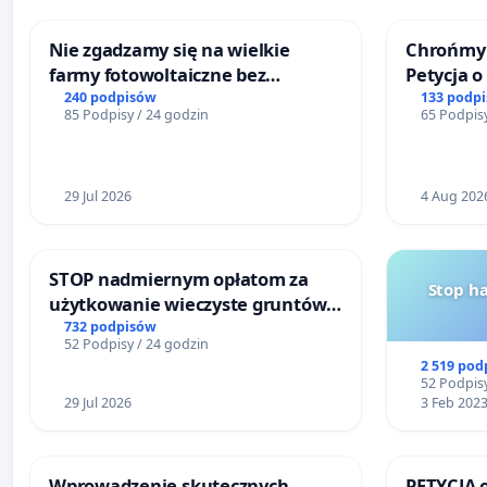
Nie zgadzamy się na wielkie
Chrońmy 
farmy fotowoltaiczne bez
Petycja 
rzetelnych analiz i akceptacji
240 podpisów
133 podp
85 Podpisy / 24 godzin
65 Podpisy
mieszkańców
29 Jul 2026
4 Aug 202
STOP nadmiernym opłatom za
Stop h
użytkowanie wieczyste gruntów
zajmowanych przez rodzinne
732 podpisów
52 Podpisy / 24 godzin
ogrody działkowe.
2 519 pod
52 Podpisy
29 Jul 2026
3 Feb 202
Wprowadzenie skutecznych
PETYCJA 