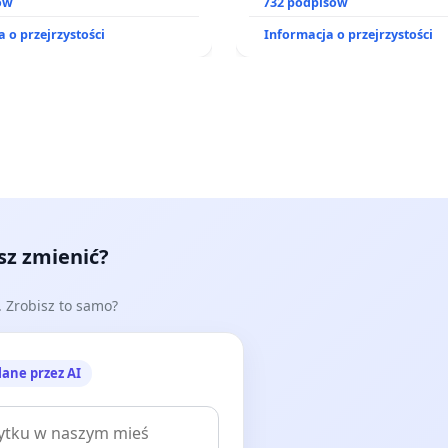
o kompleksowego leczenia
ów
zajmowanych przez rodzin
732 podpisów
ramów profilaktycznych.
działkowe.
 o przejrzystości
Informacja o przejrzystości
esz zmienić?
e. Zrobisz to samo?
lane przez AI