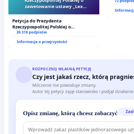
dostępu d
72 podpis
zawetowanie ustawy „Lex
oraz prog
Informacja
Szarlatan”
Petycja do Prezydenta
Rzeczypospolitej Polskiej o
zawetowanie ustawy „Lex Szarlatan”
26 318 podpisów
Informacja o przejrzystości
ROZPOCZNIJ WŁASNĄ PETYCJĘ
Czy jest jakaś rzecz, którą pragni
Milczenie nie powoduje zmiany.
Autor tej petycji zajął stanowisko i podjął działani
Zasi
Opisz zmianę, którą chcesz zobaczyć