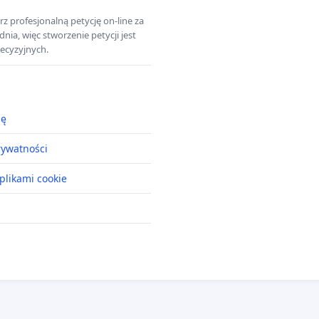
z profesjonalną petycję on-line za
a, więc stworzenie petycji jest
ecyzyjnych.
ję
rywatności
plikami cookie