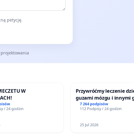
ną petycję.
 projektowania
 MECZETU W
Przywróćmy leczenie dzie
ACH!
guzami mózgu i innymi 
litymi do Górnośląskieg
pisów
7 264 podpisów
y / 24 godzin
112 Podpisy / 24 godzin
Centrum Zdrowia Dziec
Katowicach
6
25 Jul 2026