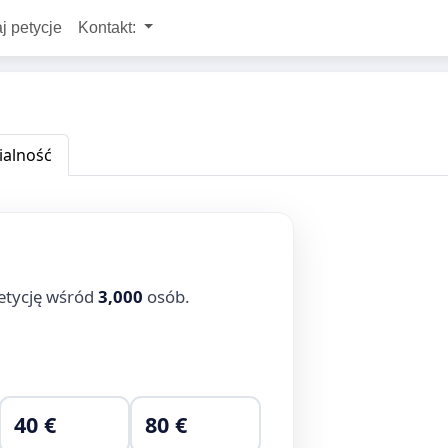
j petycje
Kontakt:
alność
etycję wśród
3,000
osób.
40 €
80 €