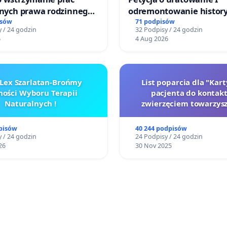
jnych prawa rodzinnego
odremontowanie history
cych ofiary przemocy
Lokomotywy sm42-914
isów
71 podpisów
 / 24 godzin
32 Podpisy / 24 godzin
6
4 Aug 2026
Lex Szarlatan-Brońmy
List poparcia dla "Kar
ości Wyboru Terapii
pacjenta do kontakt
Naturalnych !
zwierzęciem towarzys
pisów
40 244 podpisów
 / 24 godzin
24 Podpisy / 24 godzin
26
30 Nov 2025