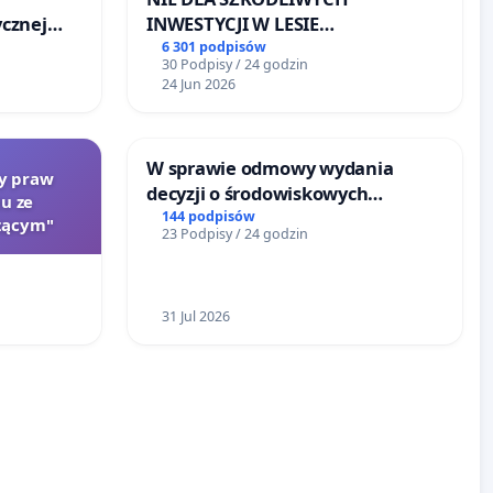
cznej
INWESTYCJI W LESIE
ŁAGIEWNICKIM I ARTURÓWKU
6 301 podpisów
30 Podpisy / 24 godzin
24 Jun 2026
W sprawie odmowy wydania
ty praw
decyzji o środowiskowych
u ze
uwarunkowaniach dla budowy
144 podpisów
zącym"
23 Podpisy / 24 godzin
zakładu wytwarzania biometanu
„Krynki” w Ostrowiu
Południowym oraz ochrony
mieszkańców i Puszczy
31 Jul 2026
Knyszyńskiej