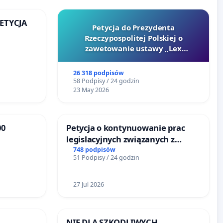
PETYCJA
Petycja do Prezydenta
Rzeczypospolitej Polskiej o
KIEJ
zawetowanie ustawy „Lex
Szarlatan”
26 318 podpisów
58 Podpisy / 24 godzin
23 May 2026
00
Petycja o kontynuowanie prac
legislacyjnych związanych z
że
reformą prawa rodzinnego
748 podpisów
51 Podpisy / 24 godzin
27 Jul 2026
NIE DLA SZKODLIWYCH