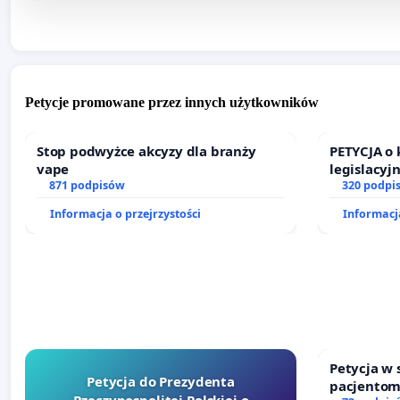
Petycje promowane przez innych użytkowników
Stop podwyżce akcyzy dla branży
PETYCJA o
vape
legislacyj
871 podpisów
prawa rod
320 podpi
Informacja o przejrzystości
Informacja
Petycja w
Petycja do Prezydenta
pacjentom
Rzeczypospolitej Polskiej o