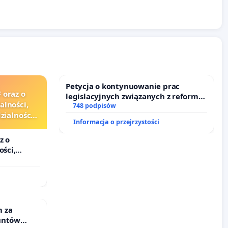
Petycja o kontynuowanie prac
 oraz o
legislacyjnych związanych z reformą
alności,
prawa rodzinnego
748 podpisów
ialności
Informacja o przejrzystości
zędników i
z o
ości,
lności
ędników i
 za
untów