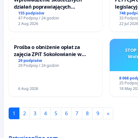
działań poprawiających
legislacy
bezpieczeństwo na ulicy
narażają
155 podpisów
748 podp
47 Podpisy / 24 godzin
33 Podpisy
Żeromskiego w Otwocku
2 Aug 2026
22 Jul 202
Prośba o obniżenie opłat za
STOP 
zajęcia ZPiT Sokołowianie w
Woln
Sokołowskim Ośrodku Kultury
29 podpisów
29 Podpisy / 24 godzin
8 068 pod
25 Podpisy
6 Aug 2026
18 May 20
1
2
3
4
5
6
7
8
9
»
Petycjeonline.com