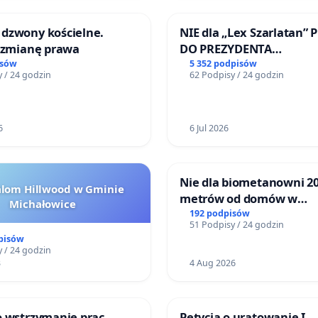
dzwony kościelne.
NIE dla „Lex Szarlatan” 
o zmianę prawa
DO PREZYDENTA
RZECZYPOSPOLITEJ POLS
isów
5 352 podpisów
 / 24 godzin
62 Podpisy / 24 godzin
6
6 Jul 2026
Nie dla biometanowni 2
alom Hillwood w Gminie
metrów od domów w
Michałowice
Biernatkach, gm. Wądro
192 podpisów
51 Podpisy / 24 godzin
Wielkie
pisów
 / 24 godzin
3
4 Aug 2026
o wstrzymanie prac
Petycja o uratowanie I