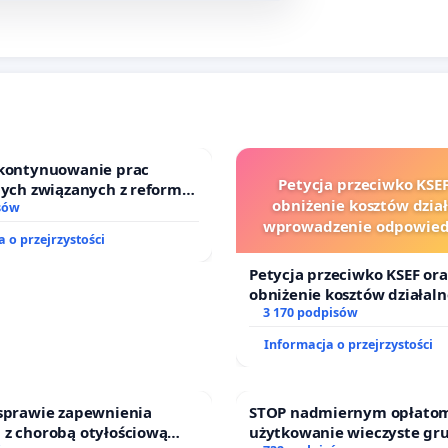
 kontynuowanie prac
Petycja przeciwko KSEF
nych związanych z reformą
obniżenie kosztów dział
zinnego
sów
wprowadzenie odpowiedz
 o przejrzystości
finansowej kluczowych ur
sędziów
Petycja przeciwko KSEF ora
obniżenie kosztów działaln
wprowadzenie odpowiedzia
3 170 podpisów
finansowej kluczowych urz
Informacja o przejrzystości
sędziów
 sprawie zapewnienia
STOP nadmiernym opłatom
 z chorobą otyłościową
użytkowanie wieczyste gr