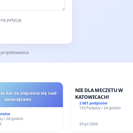
ną petycję.
 projektowania
NIE DLA MECZETU W
ie kar za znęcanie się nad
KATOWICACH!
zwierzętami
2 001 podpisów
153 Podpisy / 24 godzin
pisów
y / 24 godzin
6
29 Jul 2026