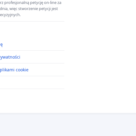
z profesjonalną petycję on-line za
a, więc stworzenie petycji jest
ecyzyjnych.
ję
rywatności
plikami cookie