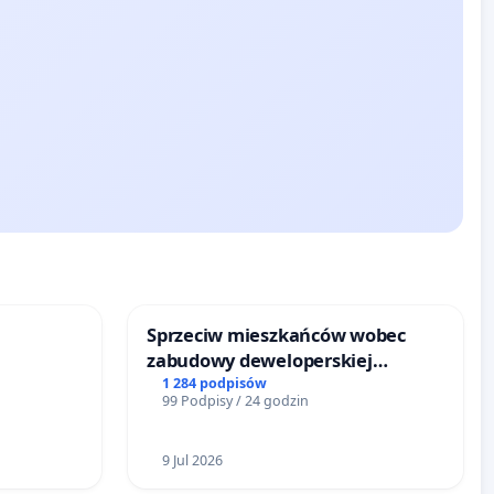
Sprzeciw mieszkańców wobec
zabudowy deweloperskiej
terenow zielonych w rejonie
1 284 podpisów
99 Podpisy / 24 godzin
Bulwarów Straceńskich w Bielsku-
Białej
9 Jul 2026