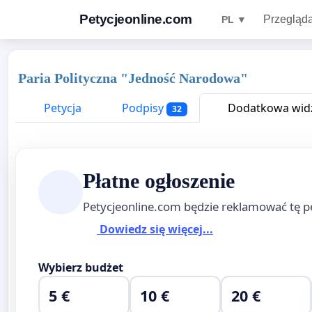
Petycjeonline.com
Przegląda
PL ▼
Paria Polityczna "Jedność Narodowa"
Petycja
Podpisy
Dodatkowa widz
32
Płatne ogłoszenie
Petycjeonline.com będzie reklamować tę p
Dowiedz się więcej...
Wybierz budżet
5 €
10 €
20 €