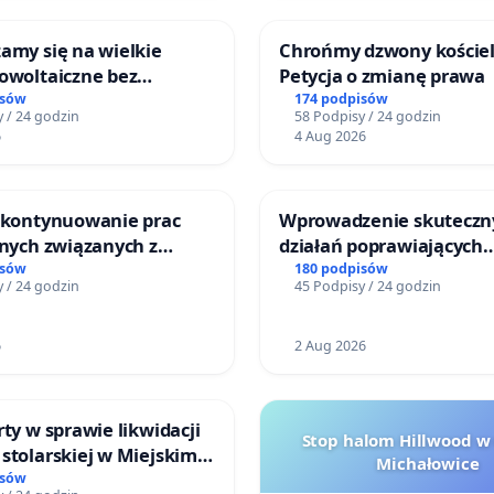
amy się na wielkie
Chrońmy dzwony kościel
owoltaiczne bez
Petycja o zmianę prawa
h analiz i akceptacji
isów
174 podpisów
 / 24 godzin
58 Podpisy / 24 godzin
ńców
6
4 Aug 2026
o kontynuowanie prac
Wprowadzenie skuteczn
jnych związanych z
działań poprawiających
prawa rodzinnego
bezpieczeństwo na ulicy
isów
180 podpisów
 / 24 godzin
45 Podpisy / 24 godzin
Żeromskiego w Otwock
6
2 Aug 2026
rty w sprawie likwidacji
Stop halom Hillwood w
stolarskiej w Miejskim
Michałowice
Miniatura w Gdańsku
isów