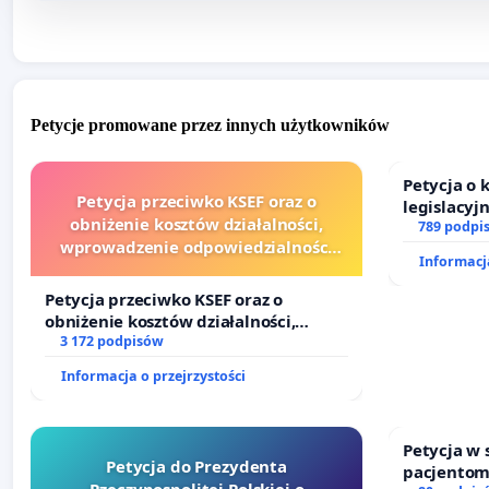
Petycje promowane przez innych użytkowników
Petycja o
Petycja przeciwko KSEF oraz o
legislacyj
obniżenie kosztów działalności,
prawa rod
789 podpi
wprowadzenie odpowiedzialności
Informacja
finansowej kluczowych urzędników i
sędziów
Petycja przeciwko KSEF oraz o
obniżenie kosztów działalności,
wprowadzenie odpowiedzialności
3 172 podpisów
finansowej kluczowych urzędników i
Informacja o przejrzystości
sędziów
Petycja w
Petycja do Prezydenta
pacjentom
Rzeczypospolitej Polskiej o