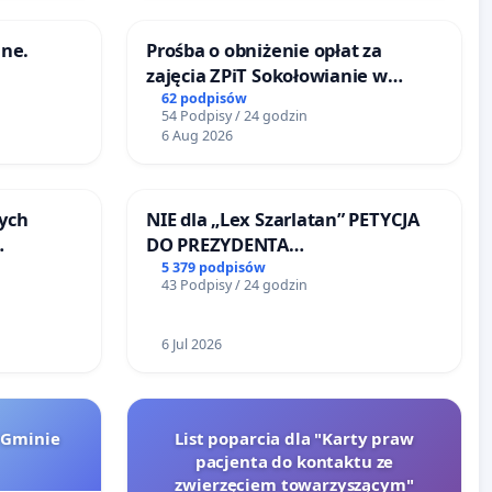
ne.
Prośba o obniżenie opłat za
zajęcia ZPiT Sokołowianie w
Sokołowskim Ośrodku Kultury
62 podpisów
54 Podpisy / 24 godzin
6 Aug 2026
ych
NIE dla „Lex Szarlatan” PETYCJA
DO PREZYDENTA
RZECZYPOSPOLITEJ POLSKIEJ
5 379 podpisów
43 Podpisy / 24 godzin
u
6 Jul 2026
 Gminie
List poparcia dla "Karty praw
pacjenta do kontaktu ze
zwierzęciem towarzyszącym"