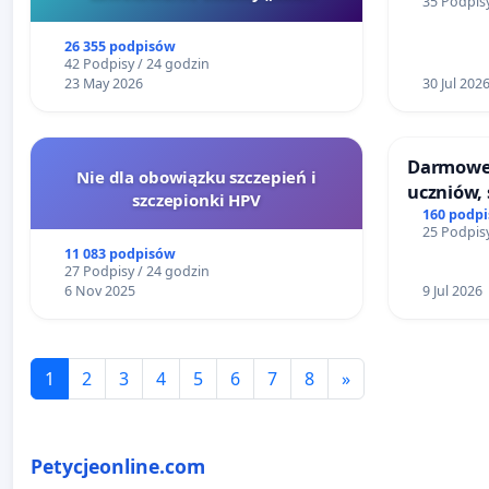
35 Podpisy
Szarlatan”
26 355 podpisów
42 Podpisy / 24 godzin
23 May 2026
30 Jul 202
Darmowe 
Nie dla obowiązku szczepień i
uczniów, 
szczepionki HPV
160 podp
25 Podpisy
11 083 podpisów
27 Podpisy / 24 godzin
6 Nov 2025
9 Jul 2026
1
2
3
4
5
6
7
8
»
Petycjeonline.com