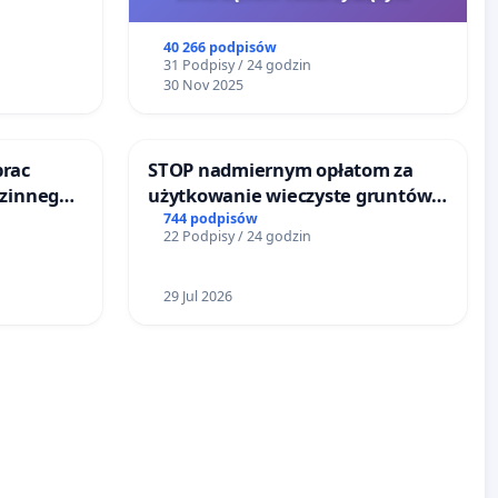
40 266 podpisów
31 Podpisy / 24 godzin
30 Nov 2025
prac
STOP nadmiernym opłatom za
dzinnego
użytkowanie wieczyste gruntów
emocy
zajmowanych przez rodzinne
744 podpisów
22 Podpisy / 24 godzin
ogrody działkowe.
29 Jul 2026