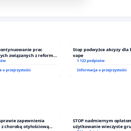
 kontynuowanie prac
Stop podwyżce akcyzy dla 
nych związanych z reformą
vape
zinnego
sów
1 122 podpisów
 o przejrzystości
Informacja o przejrzystości
 sprawie zapewnienia
STOP nadmiernym opłatom
 z chorobą otyłościową
użytkowanie wieczyste gr