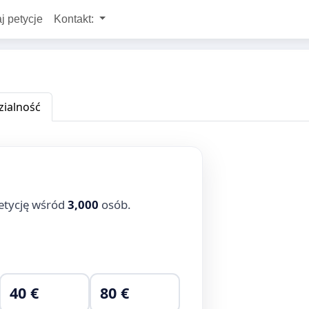
j petycje
Kontakt:
ialność
etycję wśród
3,000
osób.
40 €
80 €