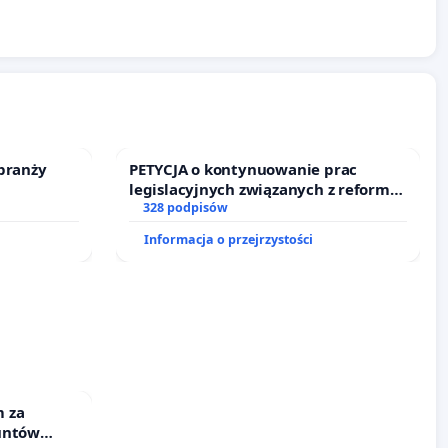
branży
PETYCJA o kontynuowanie prac
legislacyjnych związanych z reformą
prawa rodzinnego
328 podpisów
Informacja o przejrzystości
 za
untów