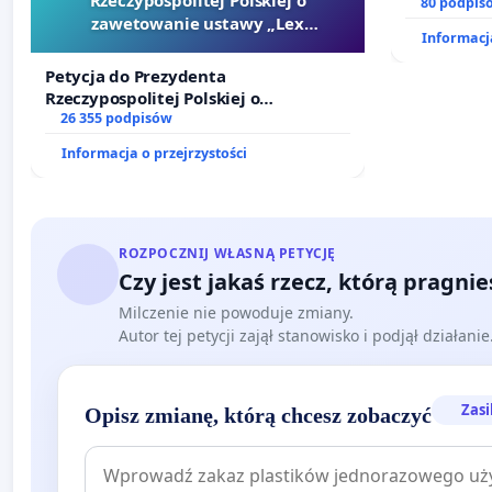
dostępu d
80 podpis
zawetowanie ustawy „Lex
oraz prog
Informacja
Szarlatan”
Petycja do Prezydenta
Rzeczypospolitej Polskiej o
zawetowanie ustawy „Lex Szarlatan”
26 355 podpisów
Informacja o przejrzystości
ROZPOCZNIJ WŁASNĄ PETYCJĘ
Czy jest jakaś rzecz, którą pragni
Milczenie nie powoduje zmiany.
Autor tej petycji zajął stanowisko i podjął działani
Zasi
Opisz zmianę, którą chcesz zobaczyć