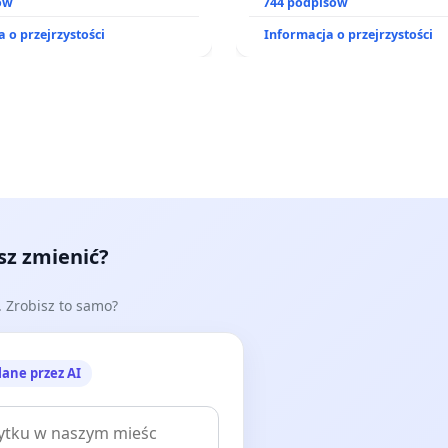
o kompleksowego leczenia
ów
zajmowanych przez rodzin
744 podpisów
ramów profilaktycznych.
działkowe.
 o przejrzystości
Informacja o przejrzystości
esz zmienić?
e. Zrobisz to samo?
lane przez AI