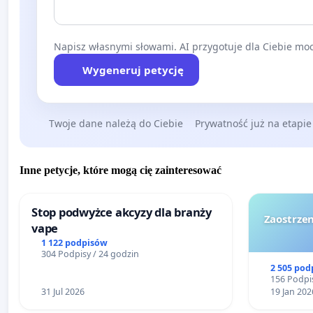
Napisz własnymi słowami. AI przygotuje dla Ciebie moc
Wygeneruj petycję
Twoje dane należą do Ciebie
Prywatność już na etapie
Inne petycje, które mogą cię zainteresować
Stop podwyżce akcyzy dla branży
Zaostrzen
vape
1 122 podpisów
304 Podpisy / 24 godzin
2 505 pod
156 Podpis
31 Jul 2026
19 Jan 202