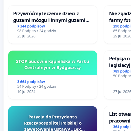
Przywróćmy leczenie dzieci z
Nie zgadz
guzami mózgu i innymi guzami
farmy fot
litymi do Górnośląskiego
rzetelnyc
7 344 podpisów
290 podp
98 Podpisy / 24 godzin
85 Podpisy
Centrum Zdrowia Dziecka w
mieszka
25 Jul 2026
29 Jul 202
Katowicach
Petycja 
STOP budowie kąpieliska w Parku
legislacy
Centralnym w Bydgoszczy
reformą 
789 podp
50 Podpisy
3 664 podpisów
54 Podpisy / 24 godzin
10 Jul 2024
27 Jul 202
List otwa
Petycja do Prezydenta
pracowni 
Rzeczypospolitej Polskiej o
Teatrze 
364 podp
zawetowanie ustawy „Lex