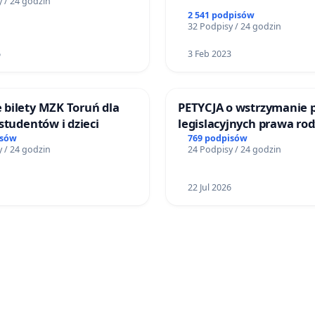
 / 24 godzin
2 541 podpisów
32 Podpisy / 24 godzin
6
3 Feb 2023
bilety MZK Toruń dla
PETYCJA o wstrzymanie 
studentów i dzieci
legislacyjnych prawa ro
narażających ofiary prz
isów
769 podpisów
 / 24 godzin
24 Podpisy / 24 godzin
22 Jul 2026