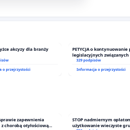
yżce akcyzy dla branży
PETYCJA o kontynuowanie 
legislacyjnych związanych
pisów
prawa rodzinnego
329 podpisów
 o przejrzystości
Informacja o przejrzystości
 sprawie zapewnienia
STOP nadmiernym opłatom
 z chorobą otyłościową
użytkowanie wieczyste gr