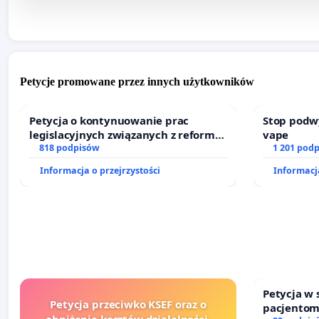
Petycje promowane przez innych użytkowników
Petycja o kontynuowanie prac
Stop podw
legislacyjnych związanych z reformą
vape
prawa rodzinnego
818 podpisów
1 201 pod
Informacja o przejrzystości
Informacja
Petycja w
Petycja przeciwko KSEF oraz o
pacjentom
obniżenie kosztów działalności,