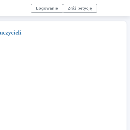
Logowanie
Złóż petycję
uczycieli