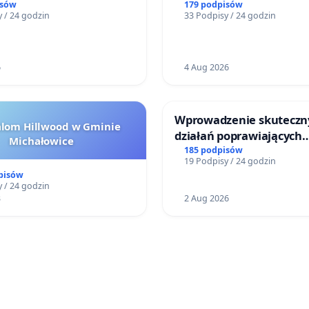
Miniatura w Gdańsku
isów
179 podpisów
 / 24 godzin
33 Podpisy / 24 godzin
6
4 Aug 2026
Wprowadzenie skuteczn
alom Hillwood w Gminie
działań poprawiających
Michałowice
bezpieczeństwo na ulicy
185 podpisów
19 Podpisy / 24 godzin
Żeromskiego w Otwock
pisów
 / 24 godzin
3
2 Aug 2026