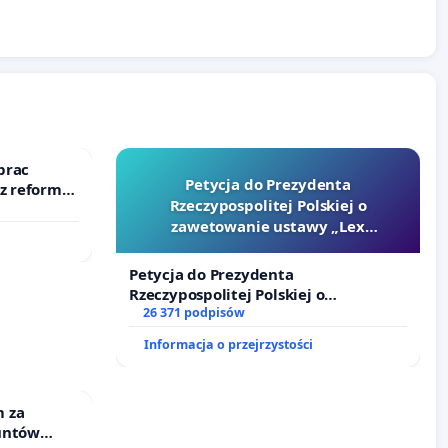
prac
Petycja do Prezydenta
 z reformą
Rzeczypospolitej Polskiej o
zawetowanie ustawy „Lex
Szarlatan”
Petycja do Prezydenta
Rzeczypospolitej Polskiej o
zawetowanie ustawy „Lex Szarlatan”
26 371 podpisów
Informacja o przejrzystości
 za
untów