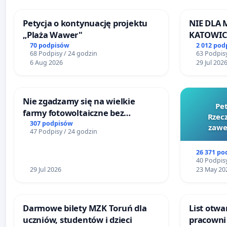
Petycja o kontynuację projektu
NIE DLA
„Plaża Wawer"
KATOWIC
70 podpisów
2 012 pod
68 Podpisy / 24 godzin
63 Podpisy
6 Aug 2026
29 Jul 202
Nie zgadzamy się na wielkie
Pe
farmy fotowoltaiczne bez
Rzecz
rzetelnych analiz i akceptacji
307 podpisów
zawe
47 Podpisy / 24 godzin
mieszkańców
26 371 po
40 Podpisy
29 Jul 2026
23 May 20
Darmowe bilety MZK Toruń dla
List otwa
uczniów, studentów i dzieci
pracowni 