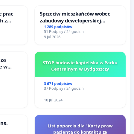
e prac
Sprzeciw mieszkańców wobec
h z
zabudowy deweloperskiej
go
terenow zielonych w rejonie
1 289 podpisów
51 Podpisy / 24 godzin
Bulwarów Straceńskich w Bielsku-
9 Jul 2026
Białej
 za
STOP budowie kąpieliska w Parku
ie w
Centralnym w Bydgoszczy
ltury
3 671 podpisów
37 Podpisy / 24 godzin
10 Jul 2024
ne.
List poparcia dla "Karty praw
pacjenta do kontaktu ze