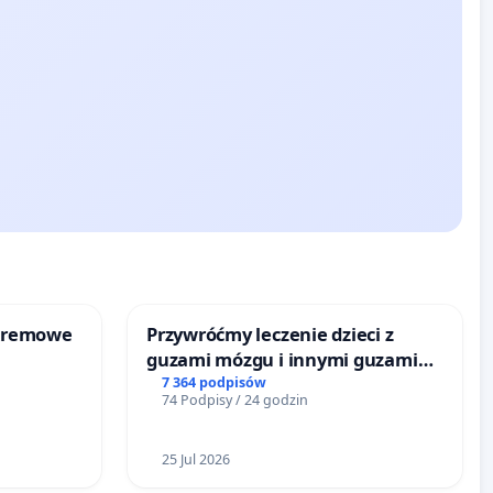
kremowe
Przywróćmy leczenie dzieci z
guzami mózgu i innymi guzami
litymi do Górnośląskiego
7 364 podpisów
74 Podpisy / 24 godzin
Centrum Zdrowia Dziecka w
Katowicach
25 Jul 2026