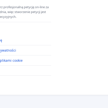
z profesjonalną petycję on-line za
a, więc stworzenie petycji jest
ecyzyjnych.
ję
rywatności
plikami cookie