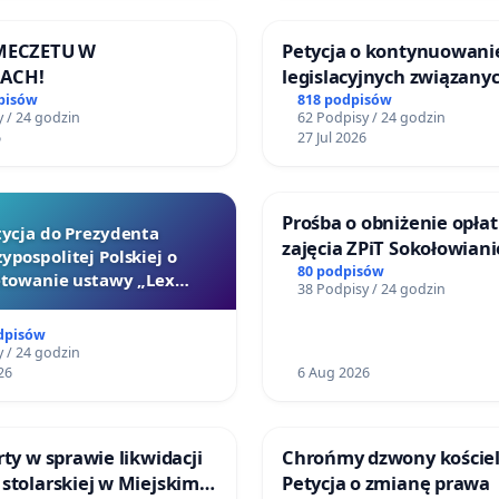
 MECZETU W
Petycja o kontynuowani
ACH!
legislacyjnych związanyc
reformą prawa rodzinne
pisów
818 podpisów
 / 24 godzin
62 Podpisy / 24 godzin
6
27 Jul 2026
Prośba o obniżenie opłat
tycja do Prezydenta
zajęcia ZPiT Sokołowian
ypospolitej Polskiej o
Sokołowskim Ośrodku Ku
80 podpisów
towanie ustawy „Lex
38 Podpisy / 24 godzin
Szarlatan”
dpisów
 / 24 godzin
26
6 Aug 2026
rty w sprawie likwidacji
Chrońmy dzwony kościel
stolarskiej w Miejskim
Petycja o zmianę prawa