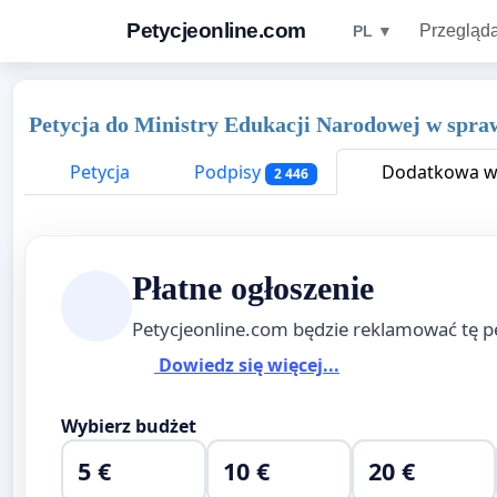
Petycjeonline.com
Przegląda
PL ▼
Petycja do Ministry Edukacji Narodowej w spraw
Petycja
Podpisy
Dodatkowa wi
2 446
Płatne ogłoszenie
Petycjeonline.com będzie reklamować tę p
Dowiedz się więcej...
Wybierz budżet
5 €
10 €
20 €