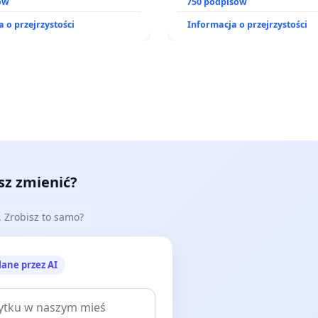
o kompleksowego leczenia
ów
zajmowanych przez rodzin
750 podpisów
ramów profilaktycznych.
działkowe.
 o przejrzystości
Informacja o przejrzystości
esz zmienić?
e. Zrobisz to samo?
lane przez AI