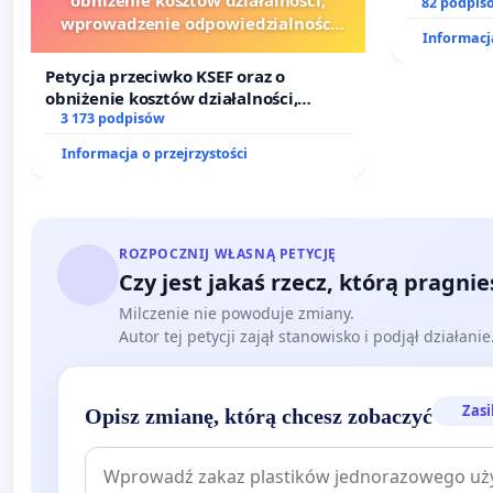
dostępu d
82 podpis
wprowadzenie odpowiedzialności
oraz prog
Informacja
finansowej kluczowych urzędników i
sędziów
Petycja przeciwko KSEF oraz o
obniżenie kosztów działalności,
wprowadzenie odpowiedzialności
3 173 podpisów
finansowej kluczowych urzędników i
Informacja o przejrzystości
sędziów
ROZPOCZNIJ WŁASNĄ PETYCJĘ
Czy jest jakaś rzecz, którą pragni
Milczenie nie powoduje zmiany.
Autor tej petycji zajął stanowisko i podjął działani
Zasi
Opisz zmianę, którą chcesz zobaczyć