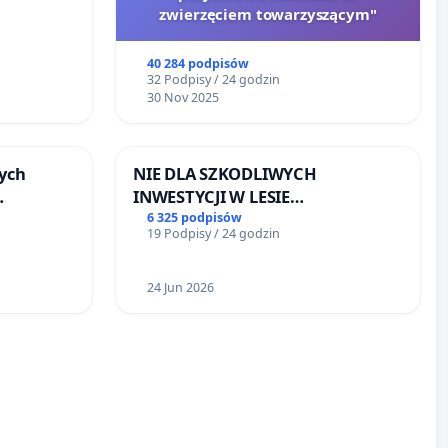
zwierzęciem towarzyszącym"
40 284 podpisów
32 Podpisy / 24 godzin
30 Nov 2025
ych
NIE DLA SZKODLIWYCH
INWESTYCJI W LESIE
ŁAGIEWNICKIM I ARTURÓWKU
6 325 podpisów
19 Podpisy / 24 godzin
u
24 Jun 2026