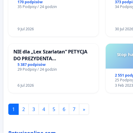
Teatrze 
170 podpisów
373 podp
35 Podpisy / 24 godzin
34 Podpisy
9 Jul 2026
30 Jul 202
NIE dla „Lex Szarlatan” PETYCJA
Stop h
DO PREZYDENTA
RZECZYPOSPOLITEJ POLSKIEJ
5 387 podpisów
29 Podpisy / 24 godzin
2 551 pod
25 Podpisy
6 Jul 2026
3 Feb 202
1
2
3
4
5
6
7
»
Petycjeonline.com