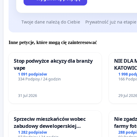
Twoje dane należą do Ciebie
Prywatność już na etapie
Inne petycje, które mogą cię zainteresować
Stop podwyżce akcyzy dla branży
NIE DLA
vape
KATOWIC
1 091 podpisów
1 998 pod
334 Podpisy / 24 godzin
166 Podpis
31 Jul 2026
29 Jul 202
Sprzeciw mieszkańców wobec
Nie zgadz
zabudowy deweloperskiej
farmy fot
terenow zielonych w rejonie
rzetelnyc
1 282 podpisów
288 podp