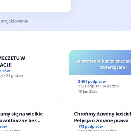
 projektowania
 MECZETU W
Zaostrzenie kar za znęcan
ACH!
zwierzętami
pisów
y / 24 godzin
2 461 podpisów
112 Podpisy / 24 godzin
6
19 Jan 2026
amy się na wielkie
Chrońmy dzwony kościel
owoltaiczne bez
Petycja o zmianę prawa
h analiz i akceptacji
isów
173 podpisów