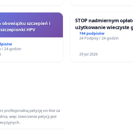
STOP nadmiernym opłat
a obowiązku szczepień i
użytkowanie wieczyste 
szczepionki HPV
zajmowanych przez rodz
744 podpisów
24 Podpisy / 24 godzin
ogrody działkowe.
dpisów
 / 24 godzin
5
29 Jul 2026
z profesjonalną petycję on-line za
a, więc stworzenie petycji jest
ecyzyjnych.