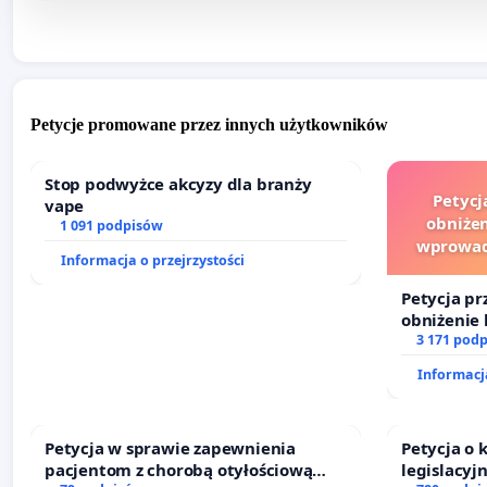
Petycje promowane przez innych użytkowników
Stop podwyżce akcyzy dla branży
Petycj
vape
obniżen
1 091 podpisów
wprowad
Informacja o przejrzystości
finansowe
Petycja pr
obniżenie 
wprowadze
3 171 pod
finansowe
Informacja
sędziów
Petycja w sprawie zapewnienia
Petycja o
pacjentom z chorobą otyłościową
legislacyj