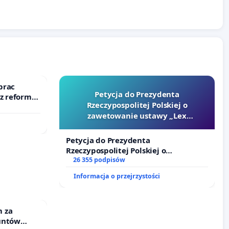
prac
Petycja do Prezydenta
 z reformą
Rzeczypospolitej Polskiej o
zawetowanie ustawy „Lex
Szarlatan”
Petycja do Prezydenta
Rzeczypospolitej Polskiej o
zawetowanie ustawy „Lex Szarlatan”
26 355 podpisów
Informacja o przejrzystości
 za
untów