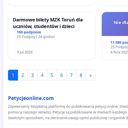
Darmowe bilety MZK Toruń dla
Nie dl
uczniów, studentów i dzieci
160 podpisów
25 Podpisy / 24 godzin
11 080 po
25 Podpisy
9 Jul 2026
6 Nov 202
1
2
3
4
5
6
7
8
»
Petycjeonline.com
Zapewniamy bezpłatną platformę do publikowania petycji online. Stwór
pomocą naszego serwisu. Petycje są publikowane w mediach każdego dni
świetnym sposobem, na zwrócenie uwagi opinii publicznej i organów d