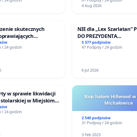
 / 24 godzin
61 Podpisy / 24 godzin
ńców
6
4 Aug 2026
enie skutecznych
NIE dla „Lex Szarlatan” 
poprawiających
DO PREZYDENTA
ństwo na ulicy
RZECZYPOSPOLITEJ POLS
isów
5 377 podpisów
 / 24 godzin
47 Podpisy / 24 godzin
ego w Otwocku
6
6 Jul 2026
rty w sprawie likwidacji
Stop halom Hillwood w
stolarskiej w Miejskim
Michałowice
Miniatura w Gdańsku
isów
 / 24 godzin
2 540 podpisów
31 Podpisy / 24 godzin
6
3 Feb 2023