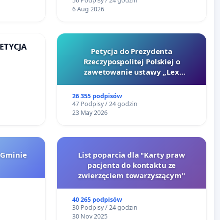
56 Podpisy / 24 godzin
6 Aug 2026
PETYCJA
Petycja do Prezydenta
Rzeczypospolitej Polskiej o
KIEJ
zawetowanie ustawy „Lex
Szarlatan”
26 355 podpisów
47 Podpisy / 24 godzin
23 May 2026
 Gminie
List poparcia dla "Karty praw
pacjenta do kontaktu ze
zwierzęciem towarzyszącym"
40 265 podpisów
30 Podpisy / 24 godzin
30 Nov 2025