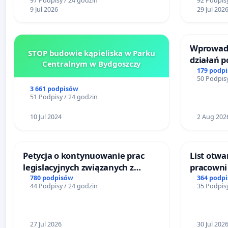
97 Podpisy / 24 godzin
92 Podpisy
Bulwarów Straceńskich w Bielsku-
mieszka
9 Jul 2026
29 Jul 202
Białej
Wprowadz
STOP budowie kąpieliska w Parku
działań 
Centralnym w Bydgoszczy
bezpiecze
179 podp
50 Podpisy
Żeromski
3 661 podpisów
51 Podpisy / 24 godzin
10 Jul 2024
2 Aug 202
Petycja o kontynuowanie prac
List otwa
legislacyjnych związanych z
pracowni 
reformą prawa rodzinnego
Teatrze 
780 podpisów
364 podp
44 Podpisy / 24 godzin
35 Podpisy
27 Jul 2026
30 Jul 202