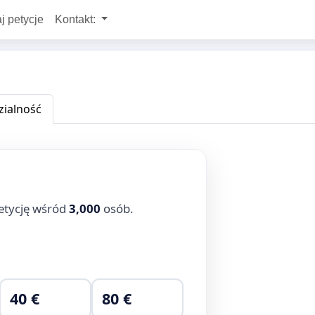
j petycje
Kontakt:
ialność
etycję wśród
3,000
osób.
40 €
80 €