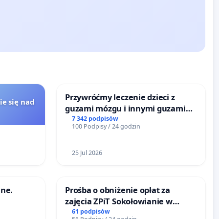
Przywróćmy leczenie dzieci z
ie się nad
guzami mózgu i innymi guzami
litymi do Górnośląskiego
7 342 podpisów
100 Podpisy / 24 godzin
Centrum Zdrowia Dziecka w
Katowicach
25 Jul 2026
ne.
Prośba o obniżenie opłat za
zajęcia ZPiT Sokołowianie w
Sokołowskim Ośrodku Kultury
61 podpisów