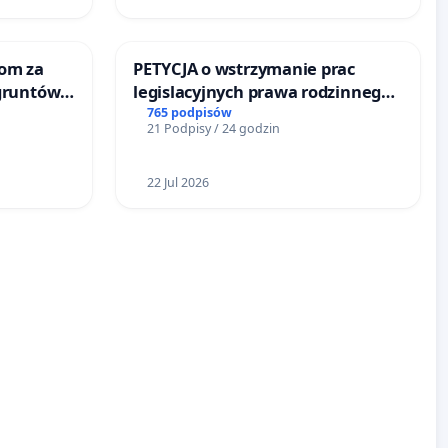
om za
PETYCJA o wstrzymanie prac
gruntów
legislacyjnych prawa rodzinnego
inne
narażających ofiary przemocy
765 podpisów
21 Podpisy / 24 godzin
22 Jul 2026