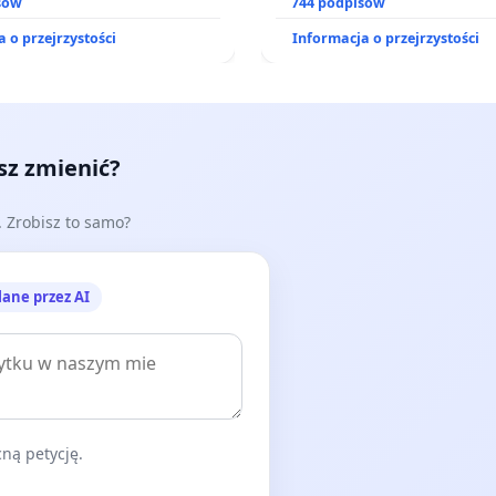
zinnego
sów
zajmowanych przez rodzin
744 podpisów
działkowe.
 o przejrzystości
Informacja o przejrzystości
esz zmienić?
e. Zrobisz to samo?
lane przez AI
ną petycję.