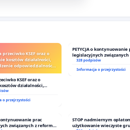
PETYCJA o kontynuowanie 
a przeciwko KSEF oraz o
legislacyjnych związanych
ie kosztów działalności,
prawa rodzinnego
328 podpisów
zenie odpowiedzialności
Informacja o przejrzystości
j kluczowych urzędników i
sędziów
zeciwko KSEF oraz o
kosztów działalności,
nie odpowiedzialności
pisów
j kluczowych urzędników i
 o przejrzystości
 kontynuowanie prac
STOP nadmiernym opłatom
nych związanych z reformą
użytkowanie wieczyste gr