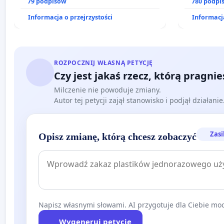
dostępu do kompleksowego leczenia
79 podpisów
prawa rod
780 podpi
oraz programów profilaktycznych.
Informacja o przejrzystości
Informacja
ROZPOCZNIJ WŁASNĄ PETYCJĘ
Czy jest jakaś rzecz, którą pragni
Milczenie nie powoduje zmiany.
Autor tej petycji zajął stanowisko i podjął działani
Zasi
Opisz zmianę, którą chcesz zobaczyć
Napisz własnymi słowami. AI przygotuje dla Ciebie moc
Wygeneruj petycję