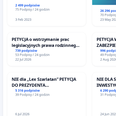
2 499 podpisów
75 Podpisy / 24 godzin
26 296 po
70 Podpisy
3 Feb 2023
23 May 20
PETYCJA o wstrzymanie prac
PETYCJA 
legislacyjnych prawa rodzinnego
ZABEZPI
narażających ofiary przemocy
FUNKCJO
739 podpisów
996 podp
53 Podpisy / 24 godzin
49 Podpisy
DLA BEZ
22 Jul 2026
2 Aug 202
SKARYSZ
NIE dla „Lex Szarlatan” PETYCJA
NIE DLA
DO PREZYDENTA
INWESTYC
RZECZYPOSPOLITEJ POLSKIEJ
ŁAGIEWN
5 316 podpisów
6 290 pod
39 Podpisy / 24 godzin
31 Podpisy
6 Jul 2026
24 Jun 202