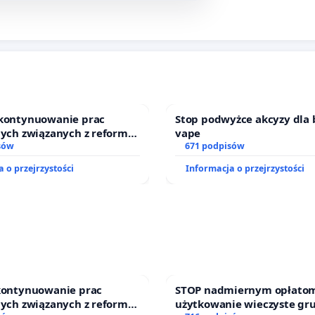
 kontynuowanie prac
Stop podwyżce akcyzy dla 
nych związanych z reformą
vape
zinnego
sów
671 podpisów
 o przejrzystości
Informacja o przejrzystości
 kontynuowanie prac
STOP nadmiernym opłatom
nych związanych z reformą
użytkowanie wieczyste gr