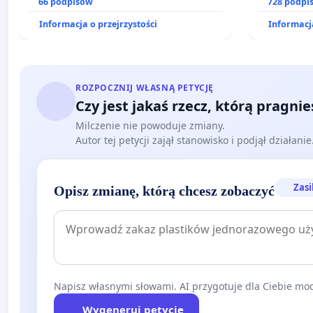
dostępu do kompleksowego leczenia
66 podpisów
prawa rod
728 podpi
oraz programów profilaktycznych.
Informacja o przejrzystości
Informacja
ROZPOCZNIJ WŁASNĄ PETYCJĘ
Czy jest jakaś rzecz, którą pragni
Milczenie nie powoduje zmiany.
Autor tej petycji zajął stanowisko i podjął działani
Zasi
Opisz zmianę, którą chcesz zobaczyć
Napisz własnymi słowami. AI przygotuje dla Ciebie moc
Wygeneruj petycję