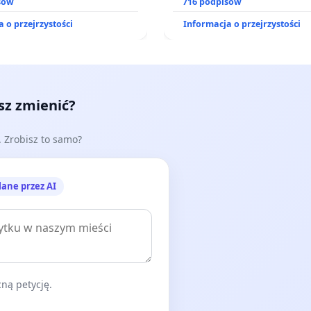
zinnego
sów
zajmowanych przez rodzin
716 podpisów
działkowe.
 o przejrzystości
Informacja o przejrzystości
esz zmienić?
e. Zrobisz to samo?
lane przez AI
ną petycję.