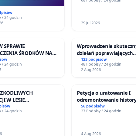
68 Podpisy / 24 godzin
ogrody działkowe.
Szarlatan”
dpisów
 / 24 godzin
26
29 Jul 2026
W SPRAWIE
Wprowadzenie skuteczn
ECZENIA ŚRODKÓW NA
działań poprawiających
NOWANIE SCHRONISKA
bezpieczeństwo na ulicy
isów
123 podpisów
 / 24 godzin
48 Podpisy / 24 godzin
DOMNYCH ZWIERZĄT W
Żeromskiego w Otwock
6
2 Aug 2026
EWIE
 SZKODLIWYCH
Petycja o uratowanie I
JI W LESIE
odremontowanie history
ICKIM I ARTURÓWKU
Lokomotywy sm42-914
pisów
56 podpisów
 / 24 godzin
27 Podpisy / 24 godzin
6
4 Aug 2026