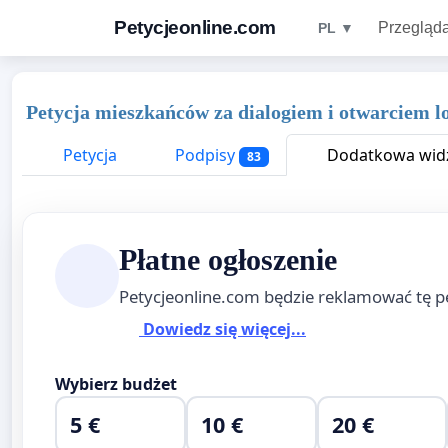
Petycjeonline.com
Przegląda
PL ▼
Petycja mieszkańców za dialogiem i otwarciem 
Petycja
Podpisy
Dodatkowa widz
83
Płatne ogłoszenie
Petycjeonline.com będzie reklamować tę p
Dowiedz się więcej...
Wybierz budżet
5 €
10 €
20 €