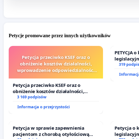
Petycje promowane przez innych użytkowników
PETYCJA o
Petycja przeciwko KSEF oraz o
legislacyj
obniżenie kosztów działalności,
prawa rod
319 podpi
wprowadzenie odpowiedzialności
Informacja
finansowej kluczowych urzędników i
sędziów
Petycja przeciwko KSEF oraz o
obniżenie kosztów działalności,
wprowadzenie odpowiedzialności
3 169 podpisów
finansowej kluczowych urzędników i
Informacja o przejrzystości
sędziów
Petycja w sprawie zapewnienia
Petycja o
pacjentom z chorobą otyłościową
legislacyj