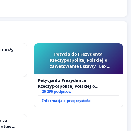
branży
Petycja do Prezydenta
Rzeczypospolitej Polskiej o
zawetowanie ustawy „Lex
Szarlatan”
Petycja do Prezydenta
Rzeczypospolitej Polskiej o
zawetowanie ustawy „Lex Szarlatan”
26 296 podpisów
Informacja o przejrzystości
 za
untów