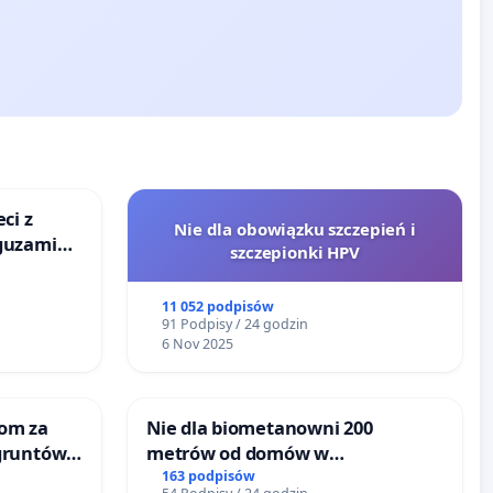
ci z
Nie dla obowiązku szczepień i
guzami
szczepionki HPV
o
ka w
11 052 podpisów
91 Podpisy / 24 godzin
6 Nov 2025
om za
Nie dla biometanowni 200
gruntów
metrów od domów w
inne
Biernatkach, gm. Wądroże
163 podpisów