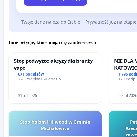
Twoje dane należą do Ciebie
Prywatność już na etapie
Inne petycje, które mogą cię zainteresować
Stop podwyżce akcyzy dla branży
NIE DLA
vape
KATOWIC
671 podpisów
1 795 pod
220 Podpisy / 24 godzin
173 Podpis
31 Jul 2026
29 Jul 202
Stop halom Hillwood w Gminie
Pe
Michałowice
Rzecz
zawe