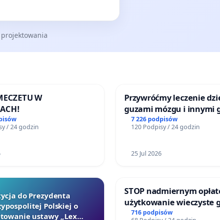
 projektowania
 MECZETU W
Przywróćmy leczenie dzie
ACH!
guzami mózgu i innymi 
litymi do Górnośląskieg
pisów
7 226 podpisów
y / 24 godzin
120 Podpisy / 24 godzin
Centrum Zdrowia Dziec
Katowicach
6
25 Jul 2026
STOP nadmiernym opłat
tycja do Prezydenta
użytkowanie wieczyste 
ypospolitej Polskiej o
zajmowanych przez rodz
716 podpisów
towanie ustawy „Lex