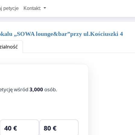
j petycje
Kontakt:
lokalu „SOWA lounge&bar”przy ul.Kościuszki 4
ialność
etycję wśród
3,000
osób.
40 €
80 €