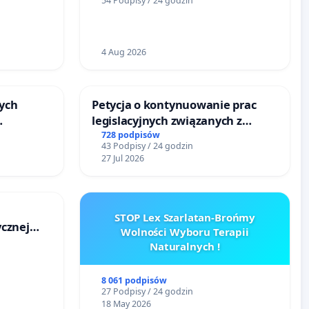
54 Podpisy / 24 godzin
Wielkie
4 Aug 2026
ych
Petycja o kontynuowanie prac
legislacyjnych związanych z
reformą prawa rodzinnego
728 podpisów
43 Podpisy / 24 godzin
u
27 Jul 2026
STOP Lex Szarlatan-Brońmy
cznej
Wolności Wyboru Terapii
Naturalnych !
8 061 podpisów
27 Podpisy / 24 godzin
18 May 2026