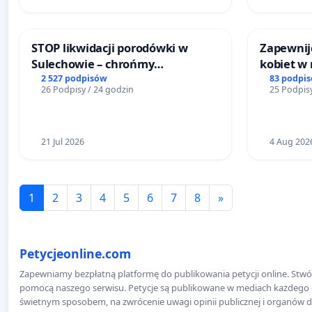
STOP likwidacji porodówki w
Zapewnijc
Sulechowie – chrońmy
kobiet w
bezpieczeństwo matek i
2 527 podpisów
83 podpi
26 Podpisy / 24 godzin
25 Podpisy
noworodków
21 Jul 2026
4 Aug 202
1
2
3
4
5
6
7
8
»
Petycjeonline.com
Zapewniamy bezpłatną platformę do publikowania petycji online. Stwór
pomocą naszego serwisu. Petycje są publikowane w mediach każdego dni
świetnym sposobem, na zwrócenie uwagi opinii publicznej i organów d