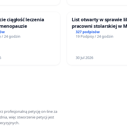
ie ciągłość leczenia
List otwarty w sprawie li
 menopauzie
pracowni stolarskiej w 
Teatrze Miniatura w Gd
sów
327 podpisów
 / 24 godzin
19 Podpisy / 24 godzin
6
30 Jul 2026
z profesjonalną petycję on-line za
a, więc stworzenie petycji jest
ecyzyjnych.