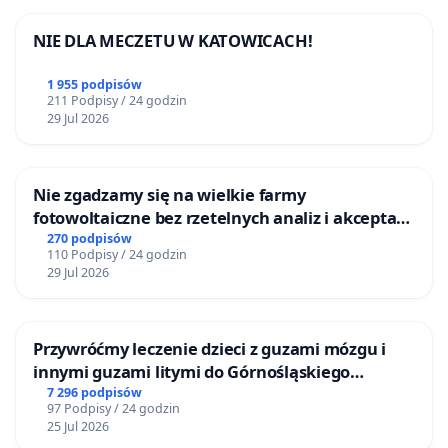
NIE DLA MECZETU W KATOWICACH!
1 955 podpisów
211 Podpisy / 24 godzin
29 Jul 2026
Nie zgadzamy się na wielkie farmy
fotowoltaiczne bez rzetelnych analiz i akceptacji
mieszkańców
270 podpisów
110 Podpisy / 24 godzin
29 Jul 2026
Przywróćmy leczenie dzieci z guzami mózgu i
innymi guzami litymi do Górnośląskiego
Centrum Zdrowia Dziecka w Katowicach
7 296 podpisów
97 Podpisy / 24 godzin
25 Jul 2026