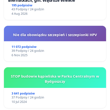
Biernatkach, gm. Wądroże Wielkie
195 podpisów
43 Podpisy / 24 godzin
4 Aug 2026
Nie dla obowiązku szczepień i szczepionki HPV
11 072 podpisów
39 Podpisy / 24 godzin
6 Nov 2025
STOP budowie kąpieliska w Parku Centralnym w
Bydgoszczy
3 641 podpisów
37 Podpisy / 24 godzin
10 Jul 2024