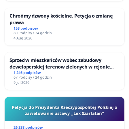
Chrońmy dzwony kościelne. Petycja o zmianę
prawa
153 podpisów
80 Podpisy / 24 godzin
4 Aug 2026
Sprzeciw mieszkańców wobec zabudowy
deweloperskiej terenow zielonych w rejonie
Bulwarów Straceńskich w Bielsku-Białej
1 246 podpisów
67 Podpisy / 24 godzin
9 Jul 2026
Petycja do Prezydenta Rzeczypospolitej Polskiej o
zawetowanie ustawy „Lex Szarlatan”
26 338 podpisów