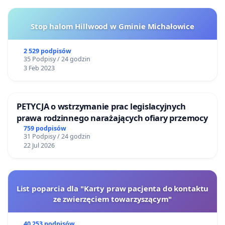
Stop halom Hillwood w Gminie Michałowice
2 529 podpisów
35 Podpisy / 24 godzin
3 Feb 2023
PETYCJA o wstrzymanie prac legislacyjnych
prawa rodzinnego narażających ofiary przemocy
759 podpisów
31 Podpisy / 24 godzin
22 Jul 2026
List poparcia dla "Karty praw pacjenta do kontaktu
ze zwierzęciem towarzyszącym"
40 253 podpisów