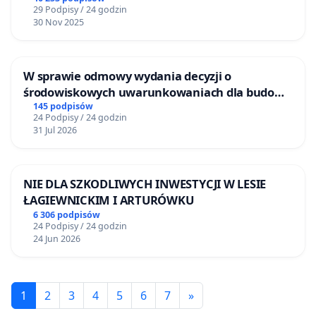
29 Podpisy / 24 godzin
30 Nov 2025
W sprawie odmowy wydania decyzji o
środowiskowych uwarunkowaniach dla budowy
zakładu wytwarzania biometanu „Krynki” w
145 podpisów
24 Podpisy / 24 godzin
Ostrowiu Południowym oraz ochrony
31 Jul 2026
mieszkańców i Puszczy Knyszyńskiej
NIE DLA SZKODLIWYCH INWESTYCJI W LESIE
ŁAGIEWNICKIM I ARTURÓWKU
6 306 podpisów
24 Podpisy / 24 godzin
24 Jun 2026
1
2
3
4
5
6
7
»