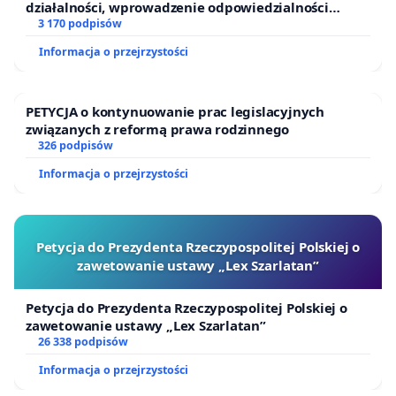
działalności, wprowadzenie odpowiedzialności
finansowej kluczowych urzędników i sędziów
3 170 podpisów
Informacja o przejrzystości
PETYCJA o kontynuowanie prac legislacyjnych
związanych z reformą prawa rodzinnego
326 podpisów
Informacja o przejrzystości
Petycja do Prezydenta Rzeczypospolitej Polskiej o
zawetowanie ustawy „Lex Szarlatan”
Petycja do Prezydenta Rzeczypospolitej Polskiej o
zawetowanie ustawy „Lex Szarlatan”
26 338 podpisów
Informacja o przejrzystości