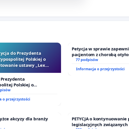
Petycja w sprawie zapewn
tycja do Prezydenta
pacjentom z chorobą otyło
ypospolitej Polskiej o
dostępu do kompleksowego
77 podpisów
towanie ustawy „Lex
oraz programów profilakty
Informacja o przejrzystości
Szarlatan”
 Prezydenta
olitej Polskiej o
ie ustawy „Lex Szarlatan”
dpisów
 o przejrzystości
yżce akcyzy dla branży
PETYCJA o kontynuowanie 
legislacyjnych związanych