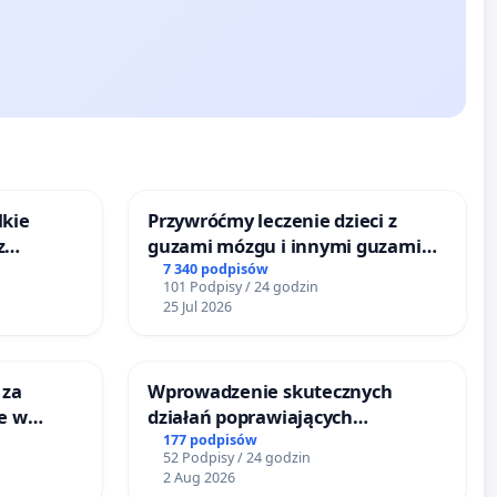
lkie
Przywróćmy leczenie dzieci z
z
guzami mózgu i innymi guzami
tacji
litymi do Górnośląskiego
7 340 podpisów
101 Podpisy / 24 godzin
Centrum Zdrowia Dziecka w
25 Jul 2026
Katowicach
 za
Wprowadzenie skutecznych
ie w
działań poprawiających
ltury
bezpieczeństwo na ulicy
177 podpisów
52 Podpisy / 24 godzin
Żeromskiego w Otwocku
2 Aug 2026