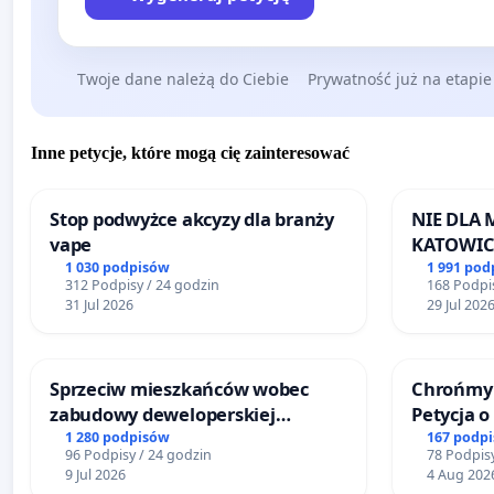
Twoje dane należą do Ciebie
Prywatność już na etapie
Inne petycje, które mogą cię zainteresować
Stop podwyżce akcyzy dla branży
NIE DLA
vape
KATOWIC
1 030 podpisów
1 991 pod
312 Podpisy / 24 godzin
168 Podpis
31 Jul 2026
29 Jul 202
Sprzeciw mieszkańców wobec
Chrońmy 
zabudowy deweloperskiej
Petycja 
terenow zielonych w rejonie
1 280 podpisów
167 podp
96 Podpisy / 24 godzin
78 Podpisy
Bulwarów Straceńskich w Bielsku-
9 Jul 2026
4 Aug 202
Białej