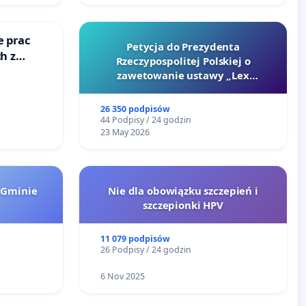
e prac
Petycja do Prezydenta
h z
Rzeczypospolitej Polskiej o
go
zawetowanie ustawy „Lex
Szarlatan”
26 350 podpisów
44 Podpisy / 24 godzin
23 May 2026
 Gminie
Nie dla obowiązku szczepień i
szczepionki HPV
11 079 podpisów
26 Podpisy / 24 godzin
6 Nov 2025