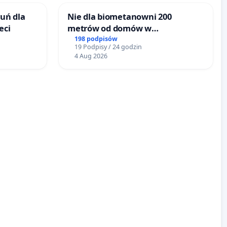
uń dla
Nie dla biometanowni 200
eci
metrów od domów w
Biernatkach, gm. Wądroże
198 podpisów
19 Podpisy / 24 godzin
Wielkie
4 Aug 2026