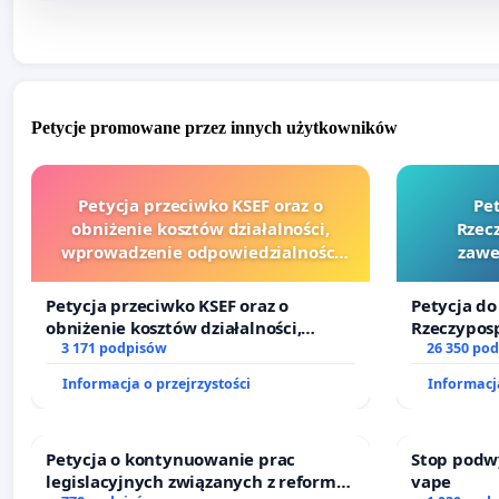
Petycje promowane przez innych użytkowników
Petycja przeciwko KSEF oraz o
Pe
obniżenie kosztów działalności,
Rzecz
wprowadzenie odpowiedzialności
zawe
finansowej kluczowych urzędników i
sędziów
Petycja przeciwko KSEF oraz o
Petycja do
obniżenie kosztów działalności,
Rzeczyposp
wprowadzenie odpowiedzialności
3 171 podpisów
zawetowan
26 350 po
finansowej kluczowych urzędników i
Informacja o przejrzystości
Informacja
sędziów
Petycja o kontynuowanie prac
Stop podw
legislacyjnych związanych z reformą
vape