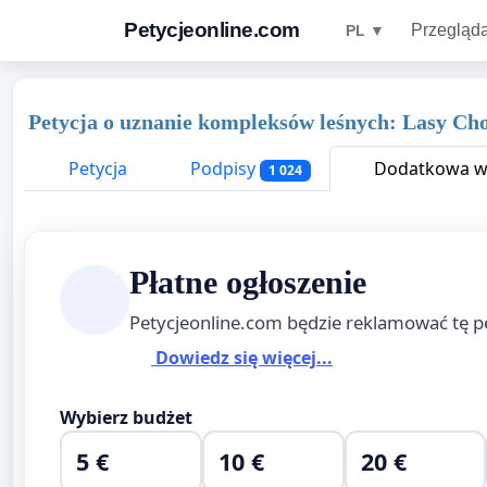
Petycjeonline.com
Przegląda
PL ▼
Petycja o uznanie kompleksów leśnych: Lasy Cho
Petycja
Podpisy
Dodatkowa wi
1 024
Płatne ogłoszenie
Petycjeonline.com będzie reklamować tę p
Dowiedz się więcej...
Wybierz budżet
5 €
10 €
20 €