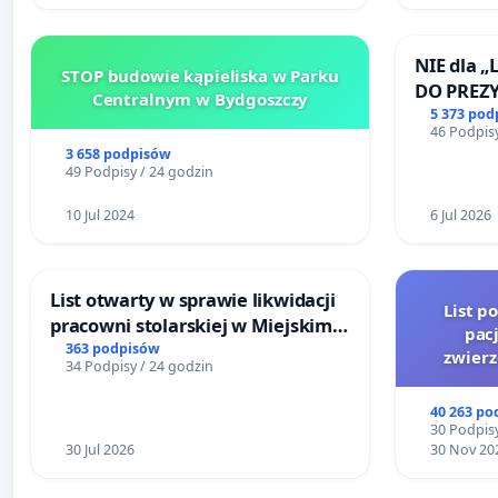
NIE dla „
STOP budowie kąpieliska w Parku
DO PREZ
Centralnym w Bydgoszczy
RZECZYPO
5 373 pod
46 Podpisy
3 658 podpisów
49 Podpisy / 24 godzin
10 Jul 2024
6 Jul 2026
List otwarty w sprawie likwidacji
List p
pracowni stolarskiej w Miejskim
pac
Teatrze Miniatura w Gdańsku
363 podpisów
zwier
34 Podpisy / 24 godzin
40 263 po
30 Podpisy
30 Jul 2026
30 Nov 20