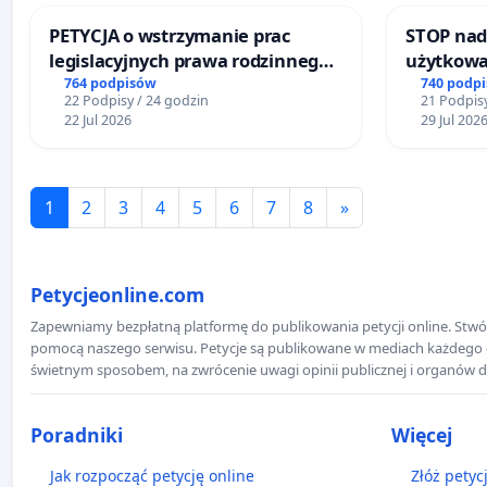
PETYCJA o wstrzymanie prac
STOP nad
legislacyjnych prawa rodzinnego
użytkowa
narażających ofiary przemocy
zajmowan
764 podpisów
740 podp
22 Podpisy / 24 godzin
21 Podpisy
ogrody d
22 Jul 2026
29 Jul 202
1
2
3
4
5
6
7
8
»
Petycjeonline.com
Zapewniamy bezpłatną platformę do publikowania petycji online. Stwór
pomocą naszego serwisu. Petycje są publikowane w mediach każdego dni
świetnym sposobem, na zwrócenie uwagi opinii publicznej i organów d
Poradniki
Więcej
Jak rozpocząć petycję online
Złóż petyc