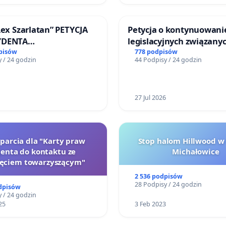
Lex Szarlatan” PETYCJA
Petycja o kontynuowani
YDENTA
legislacyjnych związanyc
SPOLITEJ POLSKIEJ
reformą prawa rodzinne
pisów
778 podpisów
 / 24 godzin
44 Podpisy / 24 godzin
27 Jul 2026
oparcia dla "Karty praw
Stop halom Hillwood w
jenta do kontaktu ze
Michałowice
zęciem towarzyszącym"
2 536 podpisów
28 Podpisy / 24 godzin
dpisów
 / 24 godzin
25
3 Feb 2023