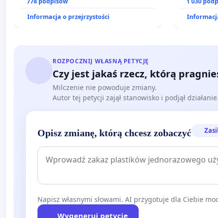
prawa rodzinnego
778 podpisów
1 030 pod
Informacja o przejrzystości
Informacja
ROZPOCZNIJ WŁASNĄ PETYCJĘ
Czy jest jakaś rzecz, którą pragni
Milczenie nie powoduje zmiany.
Autor tej petycji zajął stanowisko i podjął działani
Zasi
Opisz zmianę, którą chcesz zobaczyć
Napisz własnymi słowami. AI przygotuje dla Ciebie moc
Wygeneruj petycję