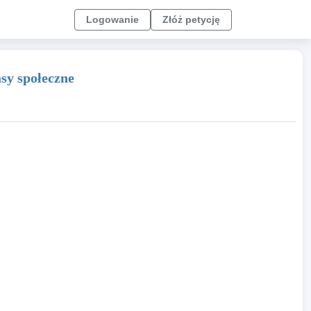
Logowanie
Złóż petycję
sy społeczne