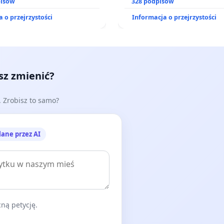
pisów
prawa rodzinnego
328 podpisów
 o przejrzystości
Informacja o przejrzystości
esz zmienić?
e. Zrobisz to samo?
lane przez AI
ną petycję.