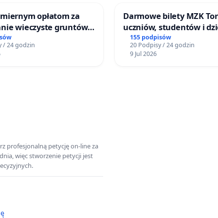
miernym opłatom za
Darmowe bilety MZK Tor
nie wieczyste gruntów
uczniów, studentów i dzi
ych przez rodzinne
isów
155 podpisów
 / 24 godzin
20 Podpisy / 24 godzin
ziałkowe.
6
9 Jul 2026
z profesjonalną petycję on-line za
a, więc stworzenie petycji jest
ecyzyjnych.
ję