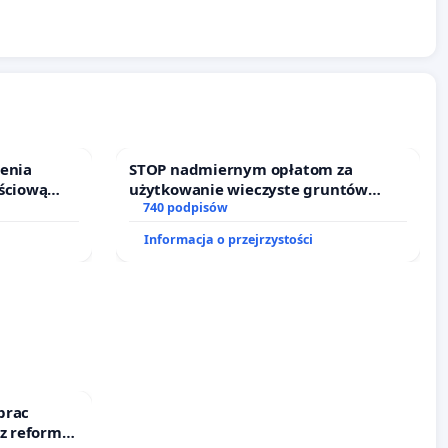
ienia
STOP nadmiernym opłatom za
ściową
użytkowanie wieczyste gruntów
 leczenia
zajmowanych przez rodzinne ogrody
740 podpisów
cznych.
działkowe.
Informacja o przejrzystości
prac
 z reformą