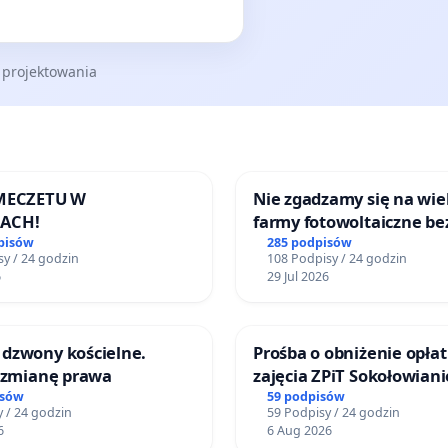
 projektowania
 MECZETU W
Nie zgadzamy się na wie
ACH!
farmy fotowoltaiczne be
rzetelnych analiz i akcep
pisów
285 podpisów
y / 24 godzin
108 Podpisy / 24 godzin
mieszkańców
6
29 Jul 2026
dzwony kościelne.
Prośba o obniżenie opłat
o zmianę prawa
zajęcia ZPiT Sokołowian
Sokołowskim Ośrodku Ku
isów
59 podpisów
 / 24 godzin
59 Podpisy / 24 godzin
6
6 Aug 2026