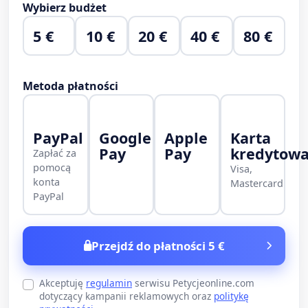
Wybierz budżet
5 €
10 €
20 €
40 €
80 €
Metoda płatności
PayPal
Google
Apple
Karta
Pay
Pay
kredytow
Zapłać za
pomocą
Visa,
konta
Mastercard
PayPal
Przejdź do płatności 5 €
Akceptuję
regulamin
serwisu Petycjeonline.com
dotyczący kampanii reklamowych oraz
politykę