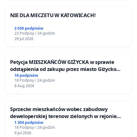
NIE DLA MECZETU W KATOWICACH!
2 030 podpisów
23 Podpisy / 24 godzin
29 Jul 2026
Petycja MIESZKAŃCÓW GIŻYCKA w sprawie
odstąpienia od zakupu przez miasto Giżycko
nieruchomości położonej nad jeziorem Niegocin
18 podpisów
18 Podpisy / 24 godzin
8 Aug 2026
Sprzeciw mieszkańców wobec zabudowy
deweloperskiej terenow zielonych w rejonie
Bulwarów Straceńskich w Bielsku-Białej
1 304 podpisów
18 Podpisy / 24 godzin
9 Jul 2026