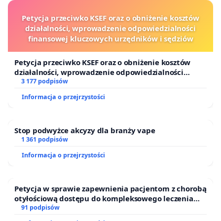
Petycja przeciwko KSEF oraz o obniżenie kosztów
działalności, wprowadzenie odpowiedzialności
finansowej kluczowych urzędników i sędziów
Petycja przeciwko KSEF oraz o obniżenie kosztów
działalności, wprowadzenie odpowiedzialności
finansowej kluczowych urzędników i sędziów
3 177 podpisów
Informacja o przejrzystości
Stop podwyżce akcyzy dla branży vape
1 361 podpisów
Informacja o przejrzystości
Petycja w sprawie zapewnienia pacjentom z chorobą
otyłościową dostępu do kompleksowego leczenia
oraz programów profilaktycznych.
91 podpisów