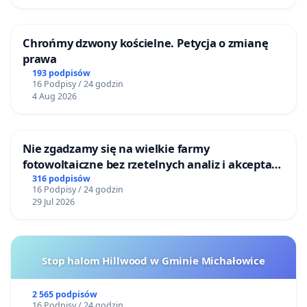
Chrońmy dzwony kościelne. Petycja o zmianę
prawa
193 podpisów
16 Podpisy / 24 godzin
4 Aug 2026
Nie zgadzamy się na wielkie farmy
fotowoltaiczne bez rzetelnych analiz i akceptacji
mieszkańców
316 podpisów
16 Podpisy / 24 godzin
29 Jul 2026
Stop halom Hillwood w Gminie Michałowice
2 565 podpisów
16 Podpisy / 24 godzin