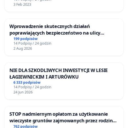
3 Feb 2023
Wprowadzenie skutecznych działań
poprawiających bezpieczeństwo na ulicy
Żeromskiego w Otwocku
199 podpisów
14 Podpisy / 24 godzin
2 Aug 2026
NIE DLA SZKODLIWYCH INWESTYCJI W LESIE
ŁAGIEWNICKIM I ARTURÓWKU
6 333 podpisów
14 Podpisy / 24 godzin
24 Jun 2026
STOP nadmiernym opłatom za użytkowanie
wieczyste gruntów zajmowanych przez rodzinne
ogrody działkowe.
762 podpisów