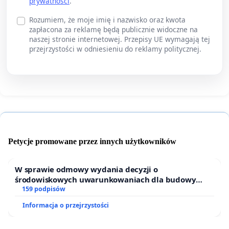
prywatności
.
Rozumiem, że moje imię i nazwisko oraz kwota
zapłacona za reklamę będą publicznie widoczne na
naszej stronie internetowej. Przepisy UE wymagają tej
przejrzystości w odniesieniu do reklamy politycznej.
Petycje promowane przez innych użytkowników
W sprawie odmowy wydania decyzji o
środowiskowych uwarunkowaniach dla budowy
zakładu wytwarzania biometanu „Krynki” w
159 podpisów
Ostrowiu Południowym oraz ochrony mieszkańców i
Informacja o przejrzystości
Puszczy Knyszyńskiej