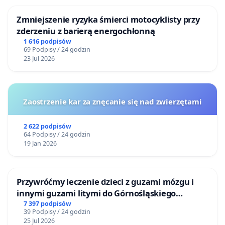
Zmniejszenie ryzyka śmierci motocyklisty przy
zderzeniu z barierą energochłonną
1 616 podpisów
69 Podpisy / 24 godzin
23 Jul 2026
Zaostrzenie kar za znęcanie się nad zwierzętami
2 622 podpisów
64 Podpisy / 24 godzin
19 Jan 2026
Przywróćmy leczenie dzieci z guzami mózgu i
innymi guzami litymi do Górnośląskiego
Centrum Zdrowia Dziecka w Katowicach
7 397 podpisów
39 Podpisy / 24 godzin
25 Jul 2026