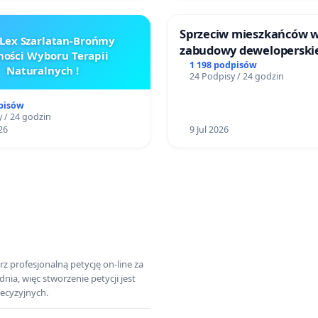
Sprzeciw mieszkańców 
Lex Szarlatan-Brońmy
zabudowy deweloperski
ości Wyboru Terapii
terenow zielonych w rej
1 198 podpisów
Naturalnych !
24 Podpisy / 24 godzin
Bulwarów Straceńskich w
Białej
pisów
 / 24 godzin
26
9 Jul 2026
z profesjonalną petycję on-line za
a, więc stworzenie petycji jest
ecyzyjnych.