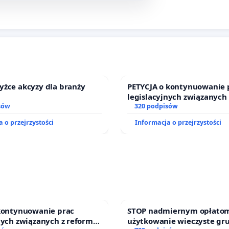
yżce akcyzy dla branży
PETYCJA o kontynuowanie 
legislacyjnych związanych
sów
prawa rodzinnego
320 podpisów
 o przejrzystości
Informacja o przejrzystości
 kontynuowanie prac
STOP nadmiernym opłatom
nych związanych z reformą
użytkowanie wieczyste gr