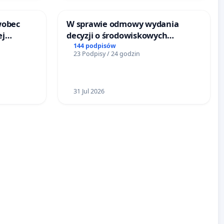
wobec
W sprawie odmowy wydania
ej
decyzji o środowiskowych
onie
uwarunkowaniach dla budowy
144 podpisów
23 Podpisy / 24 godzin
 Bielsku-
zakładu wytwarzania biometanu
„Krynki” w Ostrowiu
Południowym oraz ochrony
mieszkańców i Puszczy
31 Jul 2026
Knyszyńskiej