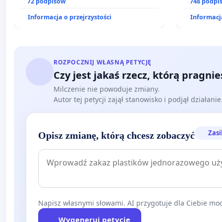
dostępu do kompleksowego leczenia
72 podpisów
prawa rod
748 podpi
oraz programów profilaktycznych.
Informacja o przejrzystości
Informacja
ROZPOCZNIJ WŁASNĄ PETYCJĘ
Czy jest jakaś rzecz, którą pragni
Milczenie nie powoduje zmiany.
Autor tej petycji zajął stanowisko i podjął działani
Zasi
Opisz zmianę, którą chcesz zobaczyć
Napisz własnymi słowami. AI przygotuje dla Ciebie moc
Wygeneruj petycję