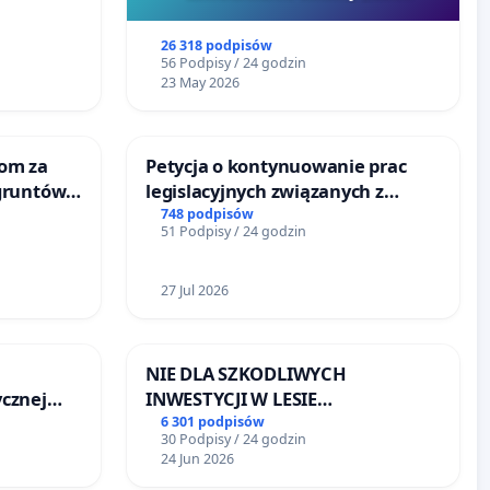
Szarlatan”
26 318 podpisów
56 Podpisy / 24 godzin
23 May 2026
om za
Petycja o kontynuowanie prac
gruntów
legislacyjnych związanych z
inne
reformą prawa rodzinnego
748 podpisów
51 Podpisy / 24 godzin
27 Jul 2026
NIE DLA SZKODLIWYCH
cznej
INWESTYCJI W LESIE
ŁAGIEWNICKIM I ARTURÓWKU
6 301 podpisów
30 Podpisy / 24 godzin
24 Jun 2026