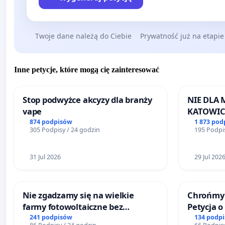
Twoje dane należą do Ciebie
Prywatność już na etapie
Inne petycje, które mogą cię zainteresować
Stop podwyżce akcyzy dla branży
NIE DLA
vape
KATOWIC
874 podpisów
1 873 pod
305 Podpisy / 24 godzin
195 Podpis
31 Jul 2026
29 Jul 202
Nie zgadzamy się na wielkie
Chrońmy 
farmy fotowoltaiczne bez
Petycja 
rzetelnych analiz i akceptacji
241 podpisów
134 podp