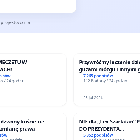
 projektowania
 MECZETU W
Przywróćmy leczenie dzie
ACH!
guzami mózgu i innymi 
litymi do Górnośląskieg
pisów
7 265 podpisów
y / 24 godzin
112 Podpisy / 24 godzin
Centrum Zdrowia Dziec
Katowicach
6
25 Jul 2026
dzwony kościelne.
NIE dla „Lex Szarlatan” 
o zmianę prawa
DO PREZYDENTA
RZECZYPOSPOLITEJ POLS
isów
5 352 podpisów