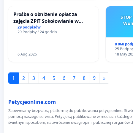
Prośba o obniżenie opłat za
STOP 
zajęcia ZPiT Sokołowianie w
Woln
Sokołowskim Ośrodku Kultury
29 podpisów
29 Podpisy / 24 godzin
8 068 pod
25 Podpisy
6 Aug 2026
18 May 20
1
2
3
4
5
6
7
8
9
»
Petycjeonline.com
Zapewniamy bezpłatną platformę do publikowania petycji online. Stwór
pomocą naszego serwisu. Petycje są publikowane w mediach każdego dni
świetnym sposobem, na zwrócenie uwagi opinii publicznej i organów d