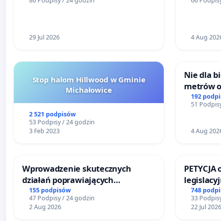
86 Podpisy / 24 godzin
66 Podpisy
mieszkańców
29 Jul 2026
4 Aug 202
Nie dla 
Stop halom Hillwood w Gminie
metrów 
Michałowice
Biernatk
192 podp
51 Podpisy
Wielkie
2 521 podpisów
53 Podpisy / 24 godzin
3 Feb 2023
4 Aug 202
Wprowadzenie skutecznych
PETYCJA 
działań poprawiających
legislacy
bezpieczeństwo na ulicy
narażają
155 podpisów
748 podp
47 Podpisy / 24 godzin
33 Podpisy
Żeromskiego w Otwocku
2 Aug 2026
22 Jul 202