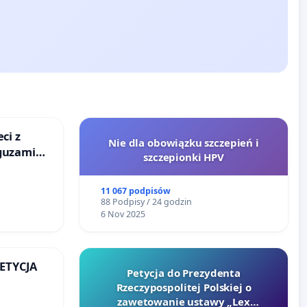
ci z
Nie dla obowiązku szczepień i
guzami
szczepionki HPV
o
ka w
11 067 podpisów
88 Podpisy / 24 godzin
6 Nov 2025
PETYCJA
Petycja do Prezydenta
Rzeczypospolitej Polskiej o
KIEJ
zawetowanie ustawy „Lex