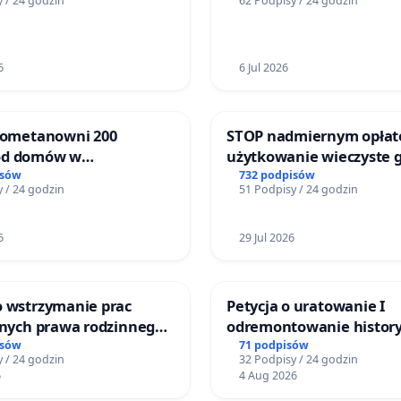
 / 24 godzin
62 Podpisy / 24 godzin
6
6 Jul 2026
biometanowni 200
STOP nadmiernym opłat
od domów w
użytkowanie wieczyste 
ach, gm. Wądroże
zajmowanych przez rodz
isów
732 podpisów
 / 24 godzin
51 Podpisy / 24 godzin
ogrody działkowe.
6
29 Jul 2026
o wstrzymanie prac
Petycja o uratowanie I
jnych prawa rodzinnego
odremontowanie history
cych ofiary przemocy
Lokomotywy sm42-914
isów
71 podpisów
 / 24 godzin
32 Podpisy / 24 godzin
6
4 Aug 2026