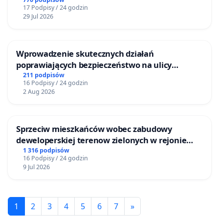
ogrody działkowe.
17 Podpisy / 24 godzin
29 Jul 2026
Wprowadzenie skutecznych działań
poprawiających bezpieczeństwo na ulicy
Żeromskiego w Otwocku
211 podpisów
16 Podpisy / 24 godzin
2 Aug 2026
Sprzeciw mieszkańców wobec zabudowy
deweloperskiej terenow zielonych w rejonie
Bulwarów Straceńskich w Bielsku-Białej
1 316 podpisów
16 Podpisy / 24 godzin
9 Jul 2026
1
2
3
4
5
6
7
»