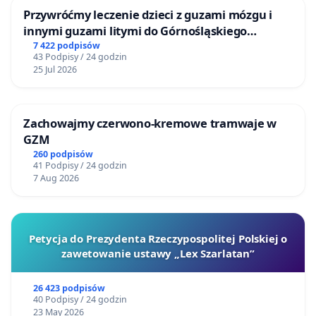
Przywróćmy leczenie dzieci z guzami mózgu i
innymi guzami litymi do Górnośląskiego
Centrum Zdrowia Dziecka w Katowicach
7 422 podpisów
43 Podpisy / 24 godzin
25 Jul 2026
Zachowajmy czerwono-kremowe tramwaje w
GZM
260 podpisów
41 Podpisy / 24 godzin
7 Aug 2026
Petycja do Prezydenta Rzeczypospolitej Polskiej o
zawetowanie ustawy „Lex Szarlatan”
26 423 podpisów
40 Podpisy / 24 godzin
23 May 2026