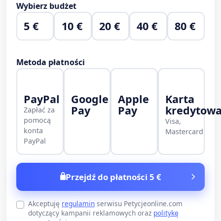
Wybierz budżet
5 €
10 €
20 €
40 €
80 €
Metoda płatności
PayPal
Google
Apple
Karta
Pay
Pay
kredytow
Zapłać za
pomocą
Visa,
konta
Mastercard
PayPal
Przejdź do płatności 5 €
Akceptuję
regulamin
serwisu Petycjeonline.com
dotyczący kampanii reklamowych oraz
politykę