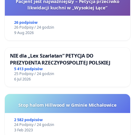
Pacjent jest najważniejszy – Petycja przeciwko
likwidacji kuchni w „Wysokiej Łące”
26 podpisów
26 Podpisy / 24 godzin
9 Aug 2026
NIE dla „Lex Szarlatan” PETYCJA DO
PREZYDENTA RZECZYPOSPOLITEJ POLSKIEJ
5 413 podpisów
25 Podpisy / 24 godzin
6 Jul 2026
Stop halom Hillwood w Gminie Michałowice
2 582 podpisów
24 Podpisy / 24 godzin
3 Feb 2023