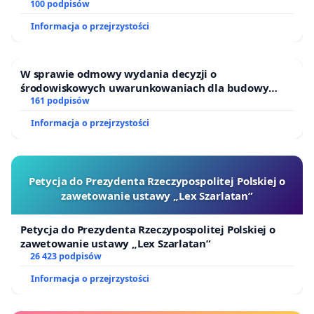
oraz programów profilaktycznych.
100 podpisów
Informacja o przejrzystości
W sprawie odmowy wydania decyzji o
środowiskowych uwarunkowaniach dla budowy
zakładu wytwarzania biometanu „Krynki” w
161 podpisów
Ostrowiu Południowym oraz ochrony mieszkańców i
Informacja o przejrzystości
Puszczy Knyszyńskiej
Petycja do Prezydenta Rzeczypospolitej Polskiej o
zawetowanie ustawy „Lex Szarlatan”
Petycja do Prezydenta Rzeczypospolitej Polskiej o
zawetowanie ustawy „Lex Szarlatan”
26 423 podpisów
Informacja o przejrzystości