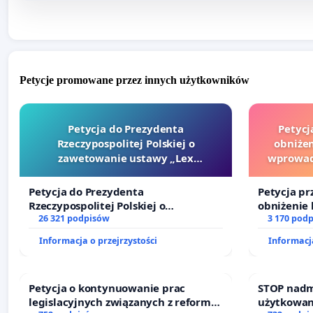
Petycje promowane przez innych użytkowników
Petycja do Prezydenta
Petycj
Rzeczypospolitej Polskiej o
obniżen
zawetowanie ustawy „Lex
wprowad
Szarlatan”
finansowe
Petycja do Prezydenta
Petycja pr
Rzeczypospolitej Polskiej o
obniżenie 
zawetowanie ustawy „Lex Szarlatan”
26 321 podpisów
wprowadze
3 170 pod
finansowe
Informacja o przejrzystości
Informacja
sędziów
Petycja o kontynuowanie prac
STOP nadm
legislacyjnych związanych z reformą
użytkowan