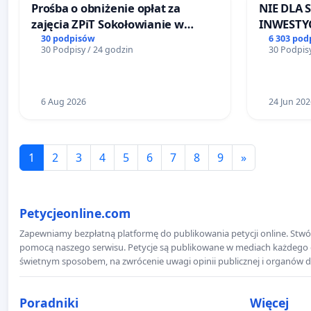
Prośba o obniżenie opłat za
NIE DLA
zajęcia ZPiT Sokołowianie w
INWESTYC
Sokołowskim Ośrodku Kultury
ŁAGIEWN
30 podpisów
6 303 pod
30 Podpisy / 24 godzin
30 Podpisy
6 Aug 2026
24 Jun 202
1
2
3
4
5
6
7
8
9
»
Petycjeonline.com
Zapewniamy bezpłatną platformę do publikowania petycji online. Stwór
pomocą naszego serwisu. Petycje są publikowane w mediach każdego dni
świetnym sposobem, na zwrócenie uwagi opinii publicznej i organów d
Poradniki
Więcej