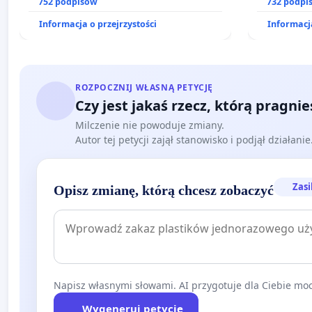
prawa rodzinnego
752 podpisów
zajmowany
732 podpi
działkowe.
Informacja o przejrzystości
Informacja
ROZPOCZNIJ WŁASNĄ PETYCJĘ
Czy jest jakaś rzecz, którą pragni
Milczenie nie powoduje zmiany.
Autor tej petycji zajął stanowisko i podjął działani
Zasi
Opisz zmianę, którą chcesz zobaczyć
Napisz własnymi słowami. AI przygotuje dla Ciebie moc
Wygeneruj petycję