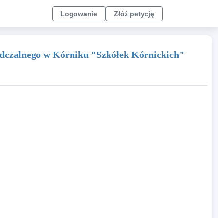
Logowanie
Złóż petycję
iadczalnego w Kórniku "Szkółek Kórnickich"