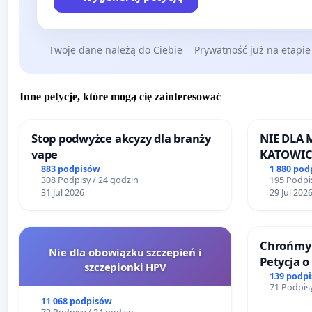
Twoje dane należą do Ciebie
Prywatność już na etapie
Inne petycje, które mogą cię zainteresować
Stop podwyżce akcyzy dla branży
NIE DLA
vape
KATOWIC
883 podpisów
1 880 pod
308 Podpisy / 24 godzin
195 Podpis
31 Jul 2026
29 Jul 202
Chrońmy 
Nie dla obowiązku szczepień i
Petycja 
szczepionki HPV
139 podp
71 Podpisy
11 068 podpisów