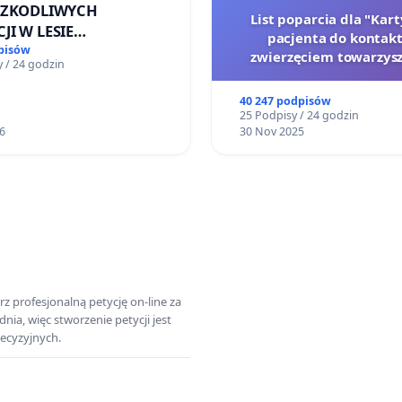
 SZKODLIWYCH
List poparcia dla "Kar
JI W LESIE
pacjenta do kontakt
ICKIM I ARTURÓWKU
pisów
zwierzęciem towarzys
 / 24 godzin
40 247 podpisów
25 Podpisy / 24 godzin
6
30 Nov 2025
z profesjonalną petycję on-line za
a, więc stworzenie petycji jest
ecyzyjnych.