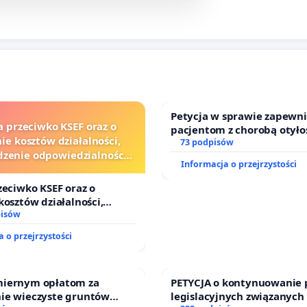
Petycja w sprawie zapewn
a przeciwko KSEF oraz o
pacjentom z chorobą otyło
ie kosztów działalności,
dostępu do kompleksowego
73 podpisów
zenie odpowiedzialności
oraz programów profilakty
Informacja o przejrzystości
j kluczowych urzędników i
sędziów
zeciwko KSEF oraz o
kosztów działalności,
nie odpowiedzialności
pisów
j kluczowych urzędników i
 o przejrzystości
iernym opłatom za
PETYCJA o kontynuowanie 
ie wieczyste gruntów
legislacyjnych związanych