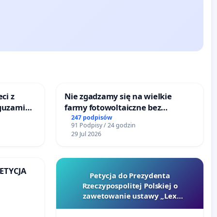
ci z
Nie zgadzamy się na wielkie
guzami
farmy fotowoltaiczne bez
o
rzetelnych analiz i akceptacji
247 podpisów
91 Podpisy / 24 godzin
ka w
mieszkańców
29 Jul 2026
PETYCJA
Petycja do Prezydenta
Rzeczypospolitej Polskiej o
KIEJ
zawetowanie ustawy „Lex
Szarlatan”