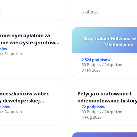
6
6 Jul 2026
miernym opłatom za
Stop halom Hillwood w
nie wieczyste gruntów
Michałowice
ych przez rodzinne
isów
 / 24 godzin
ziałkowe.
2 524 podpisów
50 Podpisy / 24 godzin
6
3 Feb 2023
 mieszkańców wobec
Petycja o uratowanie I
 deweloperskiej
odremontowanie history
ielonych w rejonie
Lokomotywy sm42-914
pisów
72 podpisów
 / 24 godzin
33 Podpisy / 24 godzin
 Straceńskich w Bielsku-
4 Aug 2026