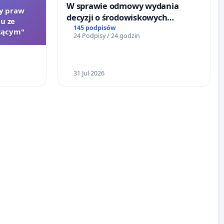
W sprawie odmowy wydania
ty praw
decyzji o środowiskowych
u ze
uwarunkowaniach dla budowy
145 podpisów
zącym"
24 Podpisy / 24 godzin
zakładu wytwarzania biometanu
„Krynki” w Ostrowiu
Południowym oraz ochrony
mieszkańców i Puszczy
31 Jul 2026
Knyszyńskiej