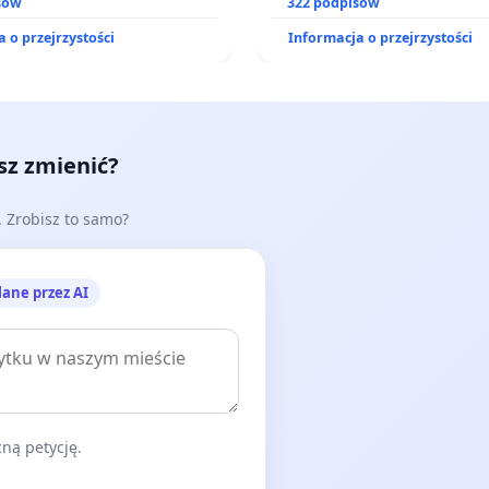
ch przez rodzinne ogrody
sów
prawa rodzinnego
322 podpisów
 o przejrzystości
Informacja o przejrzystości
esz zmienić?
e. Zrobisz to samo?
lane przez AI
ną petycję.