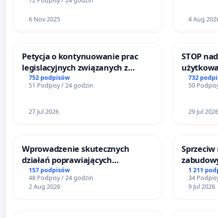
72 Podpisy / 24 godzin
6 Nov 2025
4 Aug 202
Petycja o kontynuowanie prac
STOP nad
legislacyjnych związanych z
użytkowa
reformą prawa rodzinnego
zajmowan
752 podpisów
732 podp
51 Podpisy / 24 godzin
50 Podpisy
ogrody d
27 Jul 2026
29 Jul 202
Wprowadzenie skutecznych
Sprzeciw
działań poprawiających
zabudowy
bezpieczeństwo na ulicy
terenow z
157 podpisów
1 211 pod
48 Podpisy / 24 godzin
34 Podpisy
Żeromskiego w Otwocku
Bulwarów
2 Aug 2026
9 Jul 2026
Białej