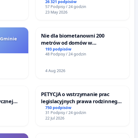
26 321 podpisów
57 Podpisy / 24 godzin
23 May 2026
Nie dla biometanowni 200
 Gminie
metrów od domów w
Biernatkach, gm. Wądroże
193 podpisów
48 Podpisy / 24 godzin
Wielkie
4 Aug 2026
PETYCJA o wstrzymanie prac
cznej
legislacyjnych prawa rodzinnego
narażających ofiary przemocy
750 podpisów
31 Podpisy / 24 godzin
22 Jul 2026