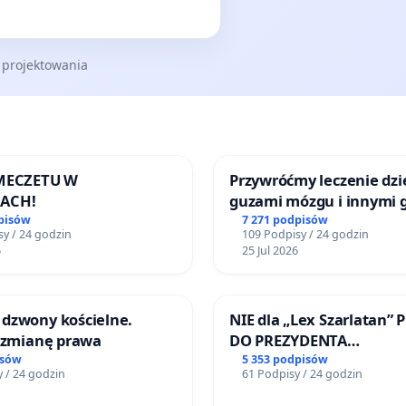
 projektowania
 MECZETU W
Przywróćmy leczenie dzie
ACH!
guzami mózgu i innymi 
litymi do Górnośląskieg
pisów
7 271 podpisów
y / 24 godzin
109 Podpisy / 24 godzin
Centrum Zdrowia Dziec
6
25 Jul 2026
Katowicach
dzwony kościelne.
NIE dla „Lex Szarlatan” 
o zmianę prawa
DO PREZYDENTA
RZECZYPOSPOLITEJ POLS
isów
5 353 podpisów
 / 24 godzin
61 Podpisy / 24 godzin