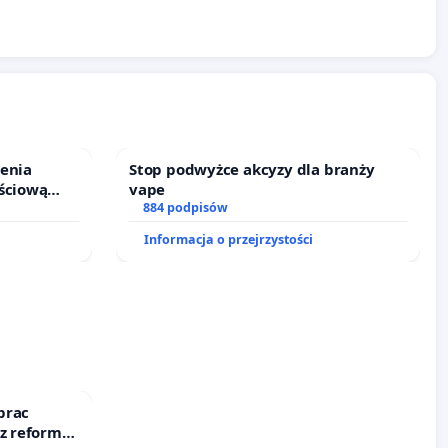
ienia
Stop podwyżce akcyzy dla branży
ściową
vape
 leczenia
884 podpisów
cznych.
Informacja o przejrzystości
prac
 z reformą