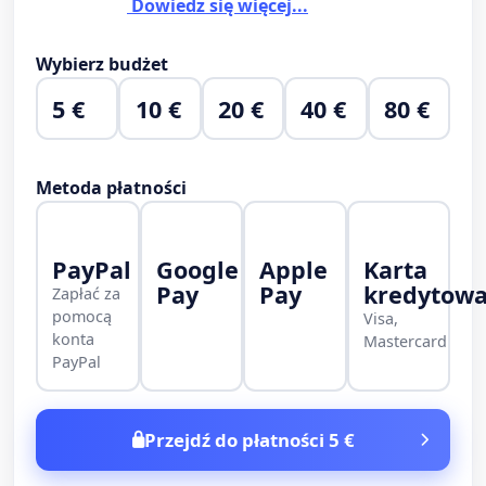
Dowiedz się więcej...
Wybierz budżet
5 €
10 €
20 €
40 €
80 €
Metoda płatności
PayPal
Google
Apple
Karta
Pay
Pay
kredytow
Zapłać za
pomocą
Visa,
konta
Mastercard
PayPal
Przejdź do płatności 5 €