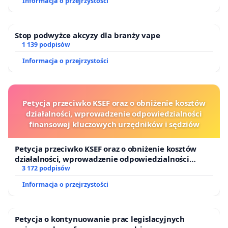
Informacja o przejrzystości
Stop podwyżce akcyzy dla branży vape
1 139 podpisów
Informacja o przejrzystości
Petycja przeciwko KSEF oraz o obniżenie kosztów
działalności, wprowadzenie odpowiedzialności
finansowej kluczowych urzędników i sędziów
Petycja przeciwko KSEF oraz o obniżenie kosztów
działalności, wprowadzenie odpowiedzialności
finansowej kluczowych urzędników i sędziów
3 172 podpisów
Informacja o przejrzystości
Petycja o kontynuowanie prac legislacyjnych