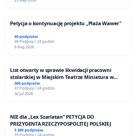
23 May 2026
Petycja o kontynuację projektu „Plaża Wawer"
40 podpisów
38 Podpisy / 24 godzin
6 Aug 2026
List otwarty w sprawie likwidacji pracowni
stolarskiej w Miejskim Teatrze Miniatura w
Gdańsku
366 podpisów
37 Podpisy / 24 godzin
30 Jul 2026
NIE dla „Lex Szarlatan” PETYCJA DO
PREZYDENTA RZECZYPOSPOLITEJ POLSKIEJ
5 380 podpisów
35 Podpisy / 24 godzin