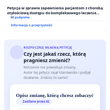
Petycja w sprawie zapewnienia pacjentom z chorobą
otyłościową dostępu do kompleksowego leczenia
oraz programów profilaktycznych.
80 podpisów
Informacja o przejrzystości
ROZPOCZNIJ WŁASNĄ PETYCJĘ
Czy jest jakaś rzecz, którą
pragniesz zmienić?
Milczenie nie powoduje zmiany.
Autor tej petycji zajął stanowisko i podjął
działanie. Zrobisz to samo?
Opisz zmianę, którą chcesz zobaczyć
Zasilane przez AI