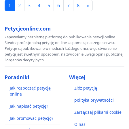
1
2
3
4
5
6
7
8
»
Petycjeonline.com
Zapewniamy bezpłatną platformę do publikowania petycji online.
Stwórz profesjonalną petycję on-line za pomocą naszego serwisu.
Petycje są publikowane w mediach każdego dnia, więc stworzenie
petycji jest świetnym sposobem, na zwrócenie uwagi opinii publicznej
i organów decyzyjnych.
Poradniki
Więcej
Jak rozpocząć petycję
Złóż petycję
online
polityka prywatności
Jak napisać petycję?
Zarządzaj plikami cookie
Jak promować petycję?
O nas