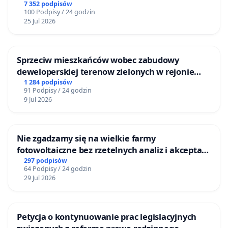
Centrum Zdrowia Dziecka w Katowicach
7 352 podpisów
100 Podpisy / 24 godzin
25 Jul 2026
Sprzeciw mieszkańców wobec zabudowy
deweloperskiej terenow zielonych w rejonie
Bulwarów Straceńskich w Bielsku-Białej
1 284 podpisów
91 Podpisy / 24 godzin
9 Jul 2026
Nie zgadzamy się na wielkie farmy
fotowoltaiczne bez rzetelnych analiz i akceptacji
mieszkańców
297 podpisów
64 Podpisy / 24 godzin
29 Jul 2026
Petycja o kontynuowanie prac legislacyjnych