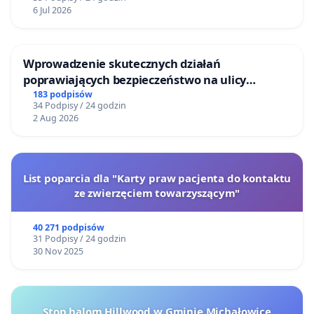
6 Jul 2026
Wprowadzenie skutecznych działań
poprawiających bezpieczeństwo na ulicy
Żeromskiego w Otwocku
183 podpisów
34 Podpisy / 24 godzin
2 Aug 2026
List poparcia dla "Karty praw pacjenta do kontaktu
ze zwierzęciem towarzyszącym"
40 271 podpisów
31 Podpisy / 24 godzin
30 Nov 2025
Stop halom Hillwood w Gminie Michałowice