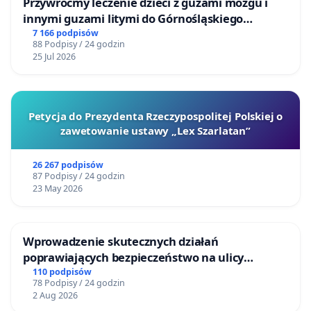
Przywróćmy leczenie dzieci z guzami mózgu i
innymi guzami litymi do Górnośląskiego
Centrum Zdrowia Dziecka w Katowicach
7 166 podpisów
88 Podpisy / 24 godzin
25 Jul 2026
Petycja do Prezydenta Rzeczypospolitej Polskiej o
zawetowanie ustawy „Lex Szarlatan”
26 267 podpisów
87 Podpisy / 24 godzin
23 May 2026
Wprowadzenie skutecznych działań
poprawiających bezpieczeństwo na ulicy
Żeromskiego w Otwocku
110 podpisów
78 Podpisy / 24 godzin
2 Aug 2026