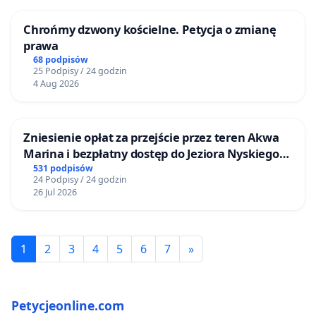
Chrońmy dzwony kościelne. Petycja o zmianę
prawa
68 podpisów
25 Podpisy / 24 godzin
4 Aug 2026
Zniesienie opłat za przejście przez teren Akwa
Marina i bezpłatny dostęp do Jeziora Nyskiego
dla mieszkańców Gminy Nysa
531 podpisów
24 Podpisy / 24 godzin
26 Jul 2026
1
2
3
4
5
6
7
»
Petycjeonline.com