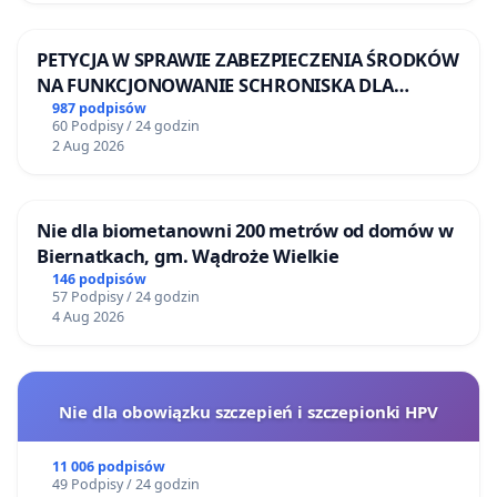
PETYCJA W SPRAWIE ZABEZPIECZENIA ŚRODKÓW
NA FUNKCJONOWANIE SCHRONISKA DLA
BEZDOMNYCH ZWIERZĄT W SKARYSZEWIE
987 podpisów
60 Podpisy / 24 godzin
2 Aug 2026
Nie dla biometanowni 200 metrów od domów w
Biernatkach, gm. Wądroże Wielkie
146 podpisów
57 Podpisy / 24 godzin
4 Aug 2026
Nie dla obowiązku szczepień i szczepionki HPV
11 006 podpisów
49 Podpisy / 24 godzin