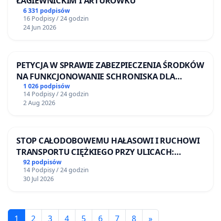
ŁAGIEWNICKIM I ARTURÓWKU
6 331 podpisów
16 Podpisy / 24 godzin
24 Jun 2026
PETYCJA W SPRAWIE ZABEZPIECZENIA ŚRODKÓW
NA FUNKCJONOWANIE SCHRONISKA DLA
BEZDOMNYCH ZWIERZĄT W SKARYSZEWIE
1 026 podpisów
14 Podpisy / 24 godzin
2 Aug 2026
STOP CAŁODOBOWEMU HAŁASOWI I RUCHOWI
TRANSPORTU CIĘŻKIEGO PRZY ULICACH:
DRUCKIEGO-LUBECKIEGO, STALMACHA I
92 podpisów
14 Podpisy / 24 godzin
RUGIAŃSKIEJ
30 Jul 2026
1
2
3
4
5
6
7
8
»