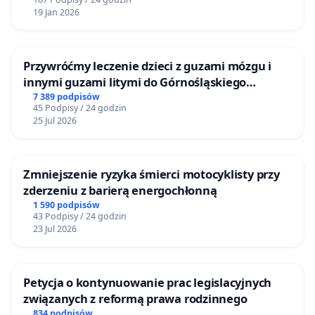
19 Jan 2026
Przywróćmy leczenie dzieci z guzami mózgu i
innymi guzami litymi do Górnośląskiego
Centrum Zdrowia Dziecka w Katowicach
7 389 podpisów
45 Podpisy / 24 godzin
25 Jul 2026
Zmniejszenie ryzyka śmierci motocyklisty przy
zderzeniu z barierą energochłonną
1 590 podpisów
43 Podpisy / 24 godzin
23 Jul 2026
Petycja o kontynuowanie prac legislacyjnych
związanych z reformą prawa rodzinnego
834 podpisów