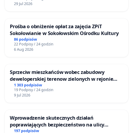
29 Jul 2026
Prośba o obniżenie opłat za zajęcia ZPiT
Sokołowianie w Sokołowskim Ośrodku Kultury
86 podpisów
22 Podpisy / 24 godzin
6 Aug 2026
Sprzeciw mieszkańców wobec zabudowy
deweloperskiej terenow zielonych w rejonie
Bulwarów Straceńskich w Bielsku-Białej
1 303 podpisów
19 Podpisy / 24 godzin
9 Jul 2026
Wprowadzenie skutecznych działań
poprawiających bezpieczeństwo na ulicy
Żeromskiego w Otwocku
197 podpisów