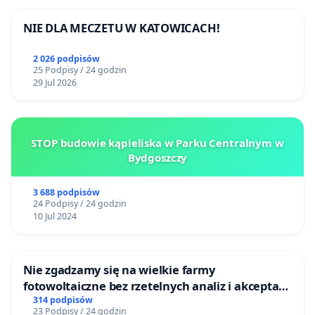
NIE DLA MECZETU W KATOWICACH!
2 026 podpisów
25 Podpisy / 24 godzin
29 Jul 2026
STOP budowie kąpieliska w Parku Centralnym w
Bydgoszczy
3 688 podpisów
24 Podpisy / 24 godzin
10 Jul 2024
Nie zgadzamy się na wielkie farmy
fotowoltaiczne bez rzetelnych analiz i akceptacji
mieszkańców
314 podpisów
23 Podpisy / 24 godzin