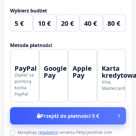
Wybierz budżet
5 €
10 €
20 €
40 €
80 €
Metoda płatności
PayPal
Google
Apple
Karta
Pay
Pay
kredytow
Zapłać za
pomocą
Visa,
konta
Mastercard
PayPal
Przejdź do płatności 5 €
Akceptuję
regulamin
serwisu Petycjeonline.com