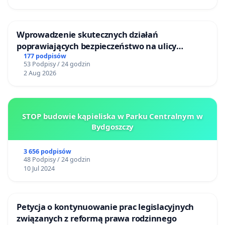
Wprowadzenie skutecznych działań
poprawiających bezpieczeństwo na ulicy
Żeromskiego w Otwocku
177 podpisów
53 Podpisy / 24 godzin
2 Aug 2026
STOP budowie kąpieliska w Parku Centralnym w
Bydgoszczy
3 656 podpisów
48 Podpisy / 24 godzin
10 Jul 2024
Petycja o kontynuowanie prac legislacyjnych
związanych z reformą prawa rodzinnego