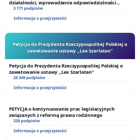
działalności, wprowadzenie odpowiedzialności
finansowej kluczowych urzędników i sędziów
3 171 podpisów
Informacja o przejrzystości
Petycja do Prezydenta Rzeczypospolitej Polskiej o
zawetowanie ustawy „Lex Szarlatan”
Petycja do Prezydenta Rzeczypospolitej Polskiej o
zawetowanie ustawy „Lex Szarlatan”
26 349 podpisów
Informacja o przejrzystości
PETYCJA o kontynuowanie prac legislacyjnych
związanych z reformą prawa rodzinnego
328 podpisów
Informacja o przejrzystości