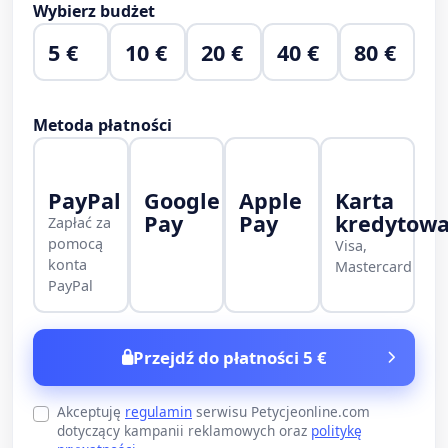
Wybierz budżet
5 €
10 €
20 €
40 €
80 €
Metoda płatności
PayPal
Google
Apple
Karta
Pay
Pay
kredytow
Zapłać za
pomocą
Visa,
konta
Mastercard
PayPal
Przejdź do płatności 5 €
Akceptuję
regulamin
serwisu Petycjeonline.com
dotyczący kampanii reklamowych oraz
politykę