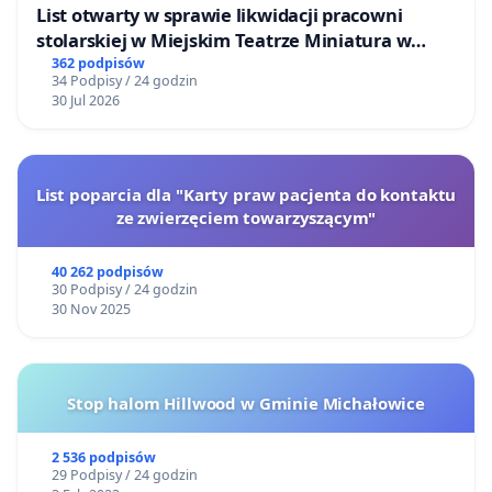
List otwarty w sprawie likwidacji pracowni
stolarskiej w Miejskim Teatrze Miniatura w
Gdańsku
362 podpisów
34 Podpisy / 24 godzin
30 Jul 2026
List poparcia dla "Karty praw pacjenta do kontaktu
ze zwierzęciem towarzyszącym"
40 262 podpisów
30 Podpisy / 24 godzin
30 Nov 2025
Stop halom Hillwood w Gminie Michałowice
2 536 podpisów
29 Podpisy / 24 godzin