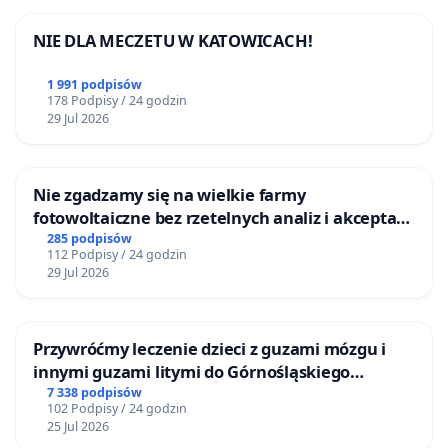
NIE DLA MECZETU W KATOWICACH!
1 991 podpisów
178 Podpisy / 24 godzin
29 Jul 2026
Nie zgadzamy się na wielkie farmy
fotowoltaiczne bez rzetelnych analiz i akceptacji
mieszkańców
285 podpisów
112 Podpisy / 24 godzin
29 Jul 2026
Przywróćmy leczenie dzieci z guzami mózgu i
innymi guzami litymi do Górnośląskiego
Centrum Zdrowia Dziecka w Katowicach
7 338 podpisów
102 Podpisy / 24 godzin
25 Jul 2026