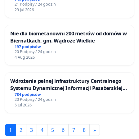
21 Podpisy / 24 godzin
29 Jul 2026
Nie dla biometanowni 200 metrów od domów w
Biernatkach, gm. Wądroże Wielkie
197 podpisów
20 Podpisy / 24 godzin
4 Aug 2026
Wdrożenia pełnej infrastruktury Centralnego
Systemu Dynamicznej Informacji Pasażerskiej
(CSDiP) na stacji kolejowej w Łomży
784 podpisów
20 Podpisy / 24 godzin
5 Jul 2026
1
2
3
4
5
6
7
8
»