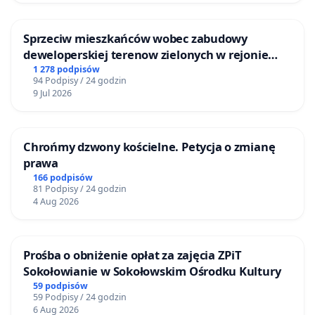
Sprzeciw mieszkańców wobec zabudowy
deweloperskiej terenow zielonych w rejonie
Bulwarów Straceńskich w Bielsku-Białej
1 278 podpisów
94 Podpisy / 24 godzin
9 Jul 2026
Chrońmy dzwony kościelne. Petycja o zmianę
prawa
166 podpisów
81 Podpisy / 24 godzin
4 Aug 2026
Prośba o obniżenie opłat za zajęcia ZPiT
Sokołowianie w Sokołowskim Ośrodku Kultury
59 podpisów
59 Podpisy / 24 godzin
6 Aug 2026