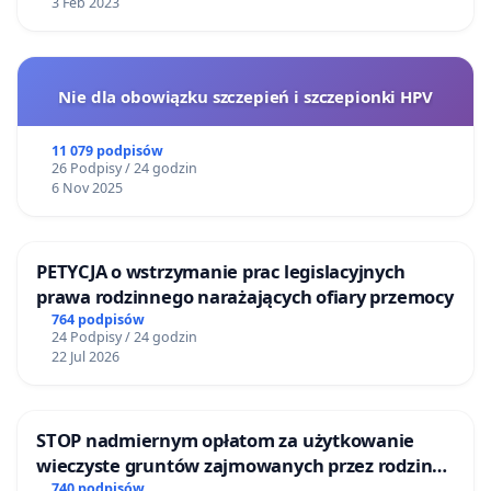
3 Feb 2023
Nie dla obowiązku szczepień i szczepionki HPV
11 079 podpisów
26 Podpisy / 24 godzin
6 Nov 2025
PETYCJA o wstrzymanie prac legislacyjnych
prawa rodzinnego narażających ofiary przemocy
764 podpisów
24 Podpisy / 24 godzin
22 Jul 2026
STOP nadmiernym opłatom za użytkowanie
wieczyste gruntów zajmowanych przez rodzinne
ogrody działkowe.
740 podpisów