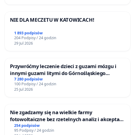
NIE DLA MECZETU W KATOWICACH!
1 893 podpisów
204 Podpisy / 24 godzin
29 Jul 2026
Przywróćmy leczenie dzieci z guzami mózgu i
innymi guzami litymi do Górnośląskiego
Centrum Zdrowia Dziecka w Katowicach
7 280 podpisów
100 Podpisy / 24 godzin
25 Jul 2026
Nie zgadzamy się na wielkie farmy
fotowoltaiczne bez rzetelnych analiz i akceptacji
mieszkańców
254 podpisów
95 Podpisy / 24 godzin