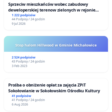
Sprzeciw mieszkańców wobec zabudowy
deweloperskiej terenow zielonych w rejonie
Bulwarów Straceńskich w Bielsku-Białej
1 222 podpisów
44 Podpisy / 24 godzin
9 Jul 2026
Stop halom Hillwood w Gminie Michałowice
2 524 podpisów
43 Podpisy / 24 godzin
3 Feb 2023
Prośba o obniżenie opłat za zajęcia ZPiT
Sokołowianie w Sokołowskim Ośrodku Kultury
41 podpisów
41 Podpisy / 24 godzin
6 Aug 2026