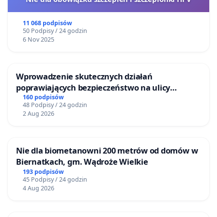
11 068 podpisów
50 Podpisy / 24 godzin
6 Nov 2025
Wprowadzenie skutecznych działań
poprawiających bezpieczeństwo na ulicy
Żeromskiego w Otwocku
160 podpisów
48 Podpisy / 24 godzin
2 Aug 2026
Nie dla biometanowni 200 metrów od domów w
Biernatkach, gm. Wądroże Wielkie
193 podpisów
45 Podpisy / 24 godzin
4 Aug 2026