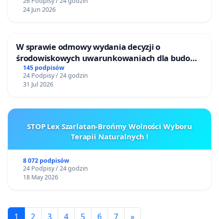
26 Podpisy / 24 godzin
24 Jun 2026
W sprawie odmowy wydania decyzji o
środowiskowych uwarunkowaniach dla budowy
zakładu wytwarzania biometanu „Krynki” w
145 podpisów
24 Podpisy / 24 godzin
Ostrowiu Południowym oraz ochrony
31 Jul 2026
mieszkańców i Puszczy Knyszyńskiej
STOP Lex Szarlatan-Brońmy Wolności Wyboru
Terapii Naturalnych !
8 072 podpisów
24 Podpisy / 24 godzin
18 May 2026
1
2
3
4
5
6
7
»