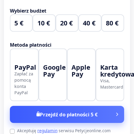
Wybierz budżet
5 €
10 €
20 €
40 €
80 €
Metoda płatności
PayPal
Google
Apple
Karta
Pay
Pay
kredytow
Zapłać za
pomocą
Visa,
konta
Mastercard
PayPal
Przejdź do płatności 5 €
Akceptuję
regulamin
serwisu Petycjeonline.com