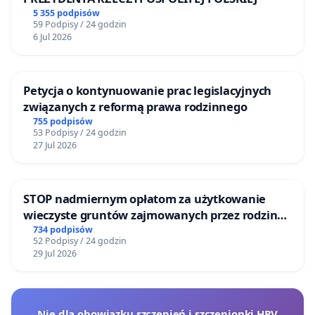
5 355 podpisów
59 Podpisy / 24 godzin
6 Jul 2026
Petycja o kontynuowanie prac legislacyjnych
związanych z reformą prawa rodzinnego
755 podpisów
53 Podpisy / 24 godzin
27 Jul 2026
STOP nadmiernym opłatom za użytkowanie
wieczyste gruntów zajmowanych przez rodzinne
ogrody działkowe.
734 podpisów
52 Podpisy / 24 godzin
29 Jul 2026
Nie dla obowiązku szczepień i szczepionki HPV