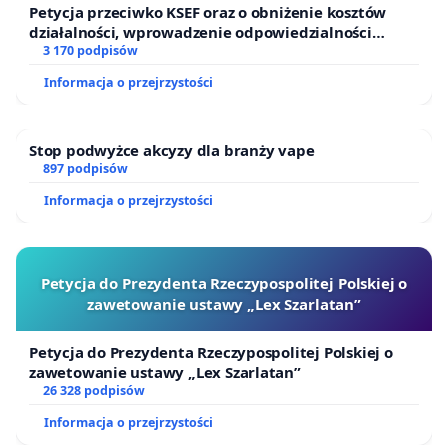
Petycja przeciwko KSEF oraz o obniżenie kosztów
działalności, wprowadzenie odpowiedzialności
finansowej kluczowych urzędników i sędziów
3 170 podpisów
Informacja o przejrzystości
Stop podwyżce akcyzy dla branży vape
897 podpisów
Informacja o przejrzystości
Petycja do Prezydenta Rzeczypospolitej Polskiej o
zawetowanie ustawy „Lex Szarlatan”
Petycja do Prezydenta Rzeczypospolitej Polskiej o
zawetowanie ustawy „Lex Szarlatan”
26 328 podpisów
Informacja o przejrzystości