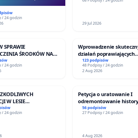
68 Podpisy / 24 godzin
ogrody działkowe.
Szarlatan”
dpisów
 / 24 godzin
26
29 Jul 2026
W SPRAWIE
Wprowadzenie skuteczn
ECZENIA ŚRODKÓW NA
działań poprawiających
NOWANIE SCHRONISKA
bezpieczeństwo na ulicy
isów
123 podpisów
 / 24 godzin
48 Podpisy / 24 godzin
DOMNYCH ZWIERZĄT W
Żeromskiego w Otwock
6
2 Aug 2026
EWIE
 SZKODLIWYCH
Petycja o uratowanie I
JI W LESIE
odremontowanie history
ICKIM I ARTURÓWKU
Lokomotywy sm42-914
pisów
56 podpisów
 / 24 godzin
27 Podpisy / 24 godzin
6
4 Aug 2026