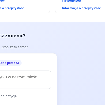
zinnego
sów
zajmowanych przez rodzin
716 podpisów
działkowe.
 o przejrzystości
Informacja o przejrzystości
esz zmienić?
e. Zrobisz to samo?
lane przez AI
ną petycję.