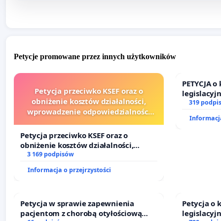
Petycje promowane przez innych użytkowników
PETYCJA o
Petycja przeciwko KSEF oraz o
legislacyj
obniżenie kosztów działalności,
prawa rod
319 podpi
wprowadzenie odpowiedzialności
Informacja
finansowej kluczowych urzędników i
sędziów
Petycja przeciwko KSEF oraz o
obniżenie kosztów działalności,
wprowadzenie odpowiedzialności
3 169 podpisów
finansowej kluczowych urzędników i
Informacja o przejrzystości
sędziów
Petycja w sprawie zapewnienia
Petycja o
pacjentom z chorobą otyłościową
legislacyj