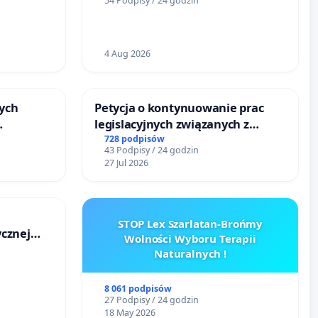
54 Podpisy / 24 godzin
Wielkie
4 Aug 2026
ych
Petycja o kontynuowanie prac
legislacyjnych związanych z
reformą prawa rodzinnego
728 podpisów
43 Podpisy / 24 godzin
u
27 Jul 2026
STOP Lex Szarlatan-Brońmy
cznej
Wolności Wyboru Terapii
Naturalnych !
8 061 podpisów
27 Podpisy / 24 godzin
18 May 2026