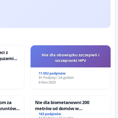
ci z
Nie dla obowiązku szczepień i
guzami
szczepionki HPV
o
ka w
11 052 podpisów
91 Podpisy / 24 godzin
6 Nov 2025
om za
Nie dla biometanowni 200
gruntów
metrów od domów w
inne
Biernatkach, gm. Wądroże
163 podpisów