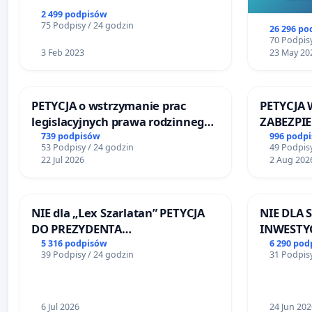
2 499 podpisów
75 Podpisy / 24 godzin
26 296 po
70 Podpisy
3 Feb 2023
23 May 20
PETYCJA o wstrzymanie prac
PETYCJA 
legislacyjnych prawa rodzinnego
ZABEZPI
narażających ofiary przemocy
FUNKCJO
739 podpisów
996 podp
53 Podpisy / 24 godzin
49 Podpisy
DLA BEZ
22 Jul 2026
2 Aug 202
SKARYSZ
NIE dla „Lex Szarlatan” PETYCJA
NIE DLA
DO PREZYDENTA
INWESTYC
RZECZYPOSPOLITEJ POLSKIEJ
ŁAGIEWN
5 316 podpisów
6 290 pod
39 Podpisy / 24 godzin
31 Podpisy
6 Jul 2026
24 Jun 202