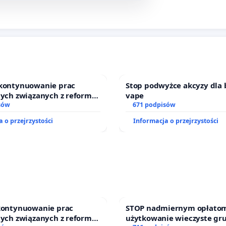
 kontynuowanie prac
Stop podwyżce akcyzy dla 
nych związanych z reformą
vape
zinnego
sów
671 podpisów
 o przejrzystości
Informacja o przejrzystości
 kontynuowanie prac
STOP nadmiernym opłatom
nych związanych z reformą
użytkowanie wieczyste gr