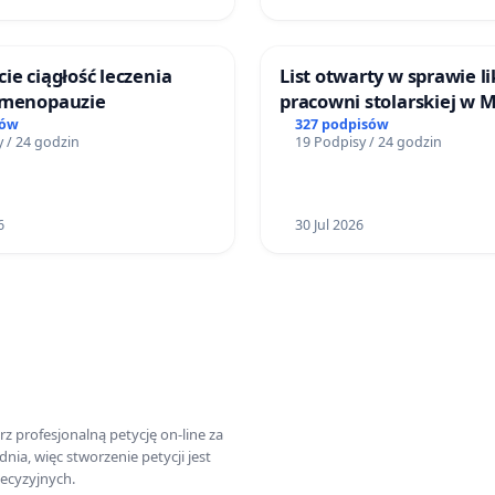
ie ciągłość leczenia
List otwarty w sprawie li
 menopauzie
pracowni stolarskiej w 
Teatrze Miniatura w Gd
sów
327 podpisów
 / 24 godzin
19 Podpisy / 24 godzin
6
30 Jul 2026
z profesjonalną petycję on-line za
a, więc stworzenie petycji jest
ecyzyjnych.