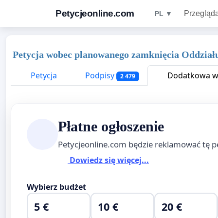
Petycjeonline.com
Przegląda
PL ▼
Petycja wobec planowanego zamknięcia Oddziału 
Petycja
Podpisy
Dodatkowa wi
2 479
Płatne ogłoszenie
Petycjeonline.com będzie reklamować tę p
Dowiedz się więcej...
Wybierz budżet
5 €
10 €
20 €