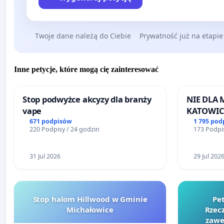
Twoje dane należą do Ciebie
Prywatność już na etapie
Inne petycje, które mogą cię zainteresować
Stop podwyżce akcyzy dla branży
NIE DLA
vape
KATOWIC
671 podpisów
1 795 pod
220 Podpisy / 24 godzin
173 Podpis
31 Jul 2026
29 Jul 202
Stop halom Hillwood w Gminie
Pe
Michałowice
Rzecz
zawe