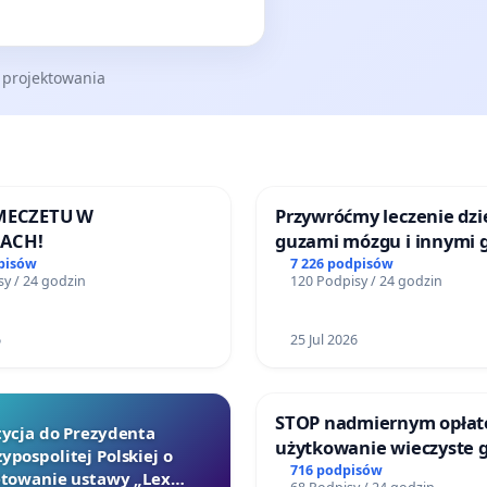
 projektowania
 MECZETU W
Przywróćmy leczenie dzie
ACH!
guzami mózgu i innymi 
litymi do Górnośląskieg
pisów
7 226 podpisów
y / 24 godzin
120 Podpisy / 24 godzin
Centrum Zdrowia Dziec
Katowicach
6
25 Jul 2026
STOP nadmiernym opłat
tycja do Prezydenta
użytkowanie wieczyste 
ypospolitej Polskiej o
zajmowanych przez rodz
716 podpisów
towanie ustawy „Lex