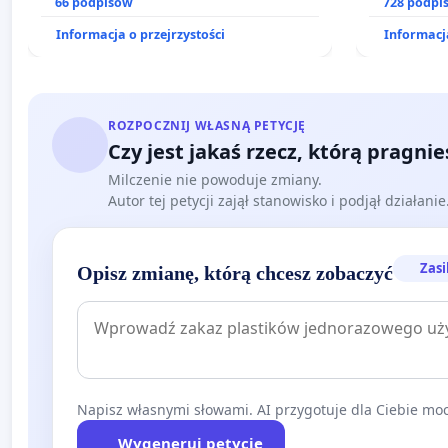
dostępu do kompleksowego leczenia
66 podpisów
prawa rod
728 podpi
oraz programów profilaktycznych.
Informacja o przejrzystości
Informacja
ROZPOCZNIJ WŁASNĄ PETYCJĘ
Czy jest jakaś rzecz, którą pragni
Milczenie nie powoduje zmiany.
Autor tej petycji zajął stanowisko i podjął działani
Zasi
Opisz zmianę, którą chcesz zobaczyć
Napisz własnymi słowami. AI przygotuje dla Ciebie moc
Wygeneruj petycję