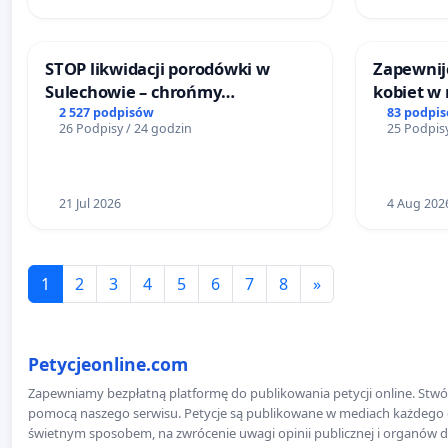
STOP likwidacji porodówki w
Zapewnijc
Sulechowie – chrońmy
kobiet w
bezpieczeństwo matek i
2 527 podpisów
83 podpi
26 Podpisy / 24 godzin
25 Podpisy
noworodków
21 Jul 2026
4 Aug 202
1
2
3
4
5
6
7
8
»
Petycjeonline.com
Zapewniamy bezpłatną platformę do publikowania petycji online. Stwór
pomocą naszego serwisu. Petycje są publikowane w mediach każdego dni
świetnym sposobem, na zwrócenie uwagi opinii publicznej i organów d