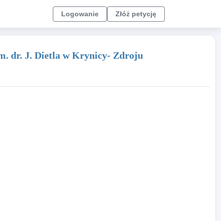
Logowanie
Złóż petycję
 dr. J. Dietla w Krynicy- Zdroju