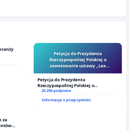
branży
Petycja do Prezydenta
Rzeczypospolitej Polskiej o
zawetowanie ustawy „Lex
Szarlatan”
Petycja do Prezydenta
Rzeczypospolitej Polskiej o
zawetowanie ustawy „Lex Szarlatan”
26 296 podpisów
Informacja o przejrzystości
 za
untów