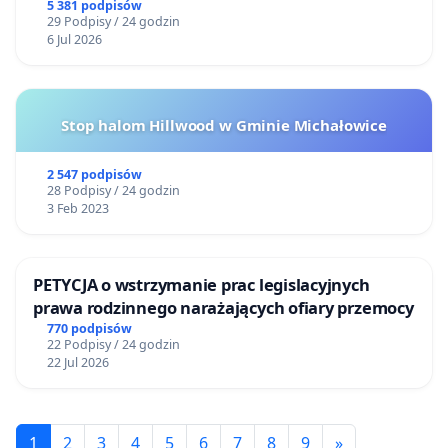
5 381 podpisów
29 Podpisy / 24 godzin
6 Jul 2026
Stop halom Hillwood w Gminie Michałowice
2 547 podpisów
28 Podpisy / 24 godzin
3 Feb 2023
PETYCJA o wstrzymanie prac legislacyjnych
prawa rodzinnego narażających ofiary przemocy
770 podpisów
22 Podpisy / 24 godzin
22 Jul 2026
1
2
3
4
5
6
7
8
9
»