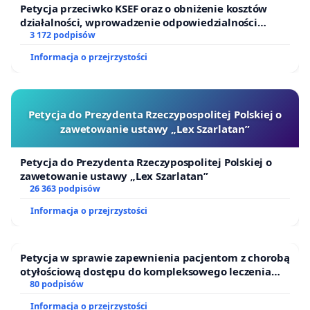
Petycja przeciwko KSEF oraz o obniżenie kosztów
działalności, wprowadzenie odpowiedzialności
finansowej kluczowych urzędników i sędziów
3 172 podpisów
Informacja o przejrzystości
Petycja do Prezydenta Rzeczypospolitej Polskiej o
zawetowanie ustawy „Lex Szarlatan”
Petycja do Prezydenta Rzeczypospolitej Polskiej o
zawetowanie ustawy „Lex Szarlatan”
26 363 podpisów
Informacja o przejrzystości
Petycja w sprawie zapewnienia pacjentom z chorobą
otyłościową dostępu do kompleksowego leczenia
oraz programów profilaktycznych.
80 podpisów
Informacja o przejrzystości