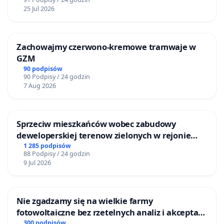
25 Jul 2026
Zachowajmy czerwono-kremowe tramwaje w
GZM
90 podpisów
90 Podpisy / 24 godzin
7 Aug 2026
Sprzeciw mieszkańców wobec zabudowy
deweloperskiej terenow zielonych w rejonie
Bulwarów Straceńskich w Bielsku-Białej
1 285 podpisów
88 Podpisy / 24 godzin
9 Jul 2026
Nie zgadzamy się na wielkie farmy
fotowoltaiczne bez rzetelnych analiz i akceptacji
mieszkańców
300 podpisów