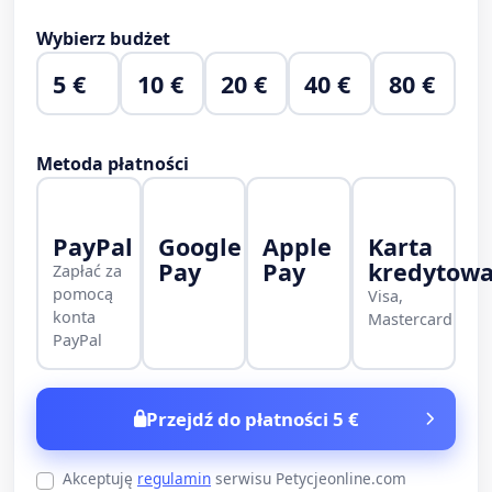
Wybierz budżet
5 €
10 €
20 €
40 €
80 €
Metoda płatności
PayPal
Google
Apple
Karta
Pay
Pay
kredytow
Zapłać za
pomocą
Visa,
konta
Mastercard
PayPal
Przejdź do płatności 5 €
Akceptuję
regulamin
serwisu Petycjeonline.com