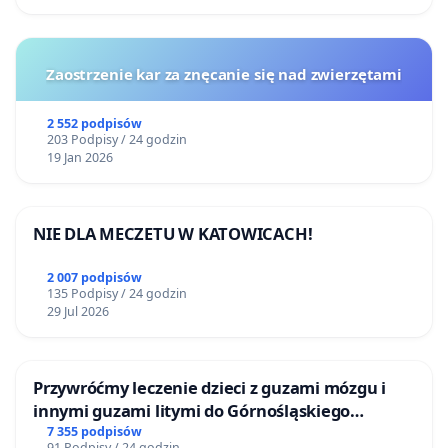
Zaostrzenie kar za znęcanie się nad zwierzętami
2 552 podpisów
203 Podpisy / 24 godzin
19 Jan 2026
NIE DLA MECZETU W KATOWICACH!
2 007 podpisów
135 Podpisy / 24 godzin
29 Jul 2026
Przywróćmy leczenie dzieci z guzami mózgu i
innymi guzami litymi do Górnośląskiego
Centrum Zdrowia Dziecka w Katowicach
7 355 podpisów
91 Podpisy / 24 godzin