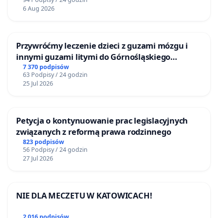
6 Aug 2026
Przywróćmy leczenie dzieci z guzami mózgu i
innymi guzami litymi do Górnośląskiego
Centrum Zdrowia Dziecka w Katowicach
7 370 podpisów
63 Podpisy / 24 godzin
25 Jul 2026
Petycja o kontynuowanie prac legislacyjnych
związanych z reformą prawa rodzinnego
823 podpisów
56 Podpisy / 24 godzin
27 Jul 2026
NIE DLA MECZETU W KATOWICACH!
2 016 podpisów