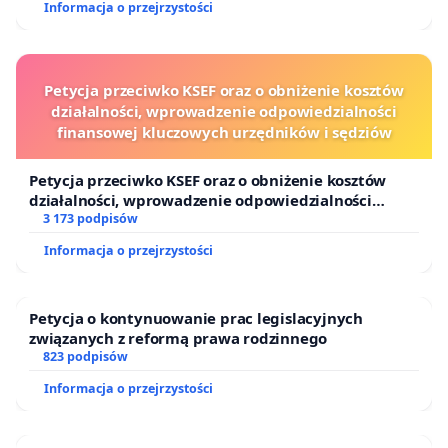
Informacja o przejrzystości
Petycja przeciwko KSEF oraz o obniżenie kosztów
działalności, wprowadzenie odpowiedzialności
finansowej kluczowych urzędników i sędziów
Petycja przeciwko KSEF oraz o obniżenie kosztów
działalności, wprowadzenie odpowiedzialności
finansowej kluczowych urzędników i sędziów
3 173 podpisów
Informacja o przejrzystości
Petycja o kontynuowanie prac legislacyjnych
związanych z reformą prawa rodzinnego
823 podpisów
Informacja o przejrzystości