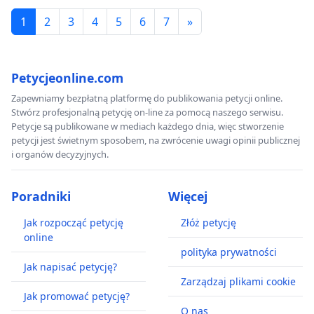
1
2
3
4
5
6
7
»
Petycjeonline.com
Zapewniamy bezpłatną platformę do publikowania petycji online.
Stwórz profesjonalną petycję on-line za pomocą naszego serwisu.
Petycje są publikowane w mediach każdego dnia, więc stworzenie
petycji jest świetnym sposobem, na zwrócenie uwagi opinii publicznej
i organów decyzyjnych.
Poradniki
Więcej
Jak rozpocząć petycję
Złóż petycję
online
polityka prywatności
Jak napisać petycję?
Zarządzaj plikami cookie
Jak promować petycję?
O nas