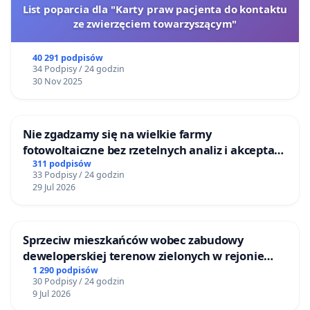
List poparcia dla "Karty praw pacjenta do kontaktu
ze zwierzęciem towarzyszącym"
40 291 podpisów
34 Podpisy / 24 godzin
30 Nov 2025
Nie zgadzamy się na wielkie farmy
fotowoltaiczne bez rzetelnych analiz i akceptacji
mieszkańców
311 podpisów
33 Podpisy / 24 godzin
29 Jul 2026
Sprzeciw mieszkańców wobec zabudowy
deweloperskiej terenow zielonych w rejonie
Bulwarów Straceńskich w Bielsku-Białej
1 290 podpisów
30 Podpisy / 24 godzin
9 Jul 2026