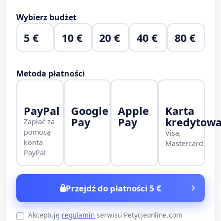
Wybierz budżet
5 €
10 €
20 €
40 €
80 €
Metoda płatności
PayPal
Google
Apple
Karta
Pay
Pay
kredytow
Zapłać za
pomocą
Visa,
konta
Mastercard
PayPal
Przejdź do płatności 5 €
Akceptuję
regulamin
serwisu Petycjeonline.com