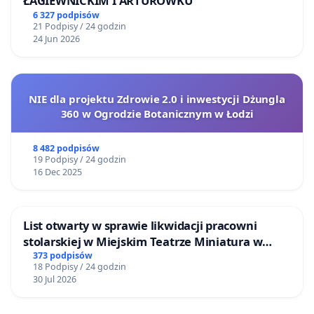
ŁAGIEWNICKIM I ARTURÓWKU
6 327 podpisów
21 Podpisy / 24 godzin
24 Jun 2026
NIE dla projektu Zdrowie 2.0 i inwestycji Dżungla
360 w Ogrodzie Botanicznym w Łodzi
8 482 podpisów
19 Podpisy / 24 godzin
16 Dec 2025
List otwarty w sprawie likwidacji pracowni
stolarskiej w Miejskim Teatrze Miniatura w
Gdańsku
373 podpisów
18 Podpisy / 24 godzin
30 Jul 2026