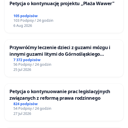
Petycja o kontynuację projektu „Plaża Wawer"
105 podpisów
103 Podpisy / 24 godzin
6 Aug 2026
Przywróćmy leczenie dzieci z guzami mózgu i
innymi guzami litymi do Górnośląskiego
Centrum Zdrowia Dziecka w Katowicach
7 372 podpisów
56 Podpisy / 24 godzin
25 Jul 2026
Petycja o kontynuowanie prac legislacyjnych
związanych z reformą prawa rodzinnego
824 podpisów
54 Podpisy / 24 godzin
27 Jul 2026