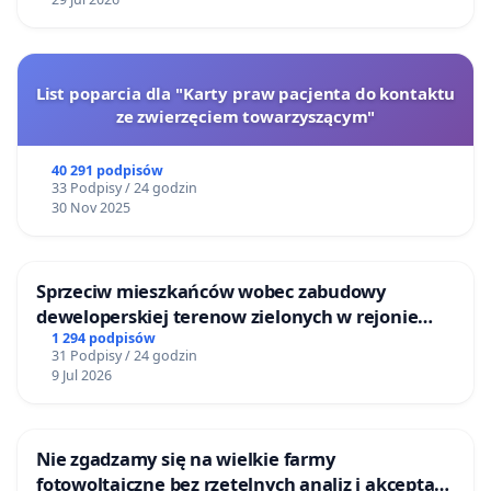
List poparcia dla "Karty praw pacjenta do kontaktu
ze zwierzęciem towarzyszącym"
40 291 podpisów
33 Podpisy / 24 godzin
30 Nov 2025
Sprzeciw mieszkańców wobec zabudowy
deweloperskiej terenow zielonych w rejonie
Bulwarów Straceńskich w Bielsku-Białej
1 294 podpisów
31 Podpisy / 24 godzin
9 Jul 2026
Nie zgadzamy się na wielkie farmy
fotowoltaiczne bez rzetelnych analiz i akceptacji