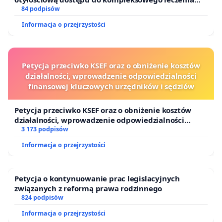
oraz programów profilaktycznych.
84 podpisów
Informacja o przejrzystości
Petycja przeciwko KSEF oraz o obniżenie kosztów
działalności, wprowadzenie odpowiedzialności
finansowej kluczowych urzędników i sędziów
Petycja przeciwko KSEF oraz o obniżenie kosztów
działalności, wprowadzenie odpowiedzialności
finansowej kluczowych urzędników i sędziów
3 173 podpisów
Informacja o przejrzystości
Petycja o kontynuowanie prac legislacyjnych
związanych z reformą prawa rodzinnego
824 podpisów
Informacja o przejrzystości