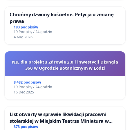
Chrońmy dzwony kościelne. Petycja o zmianę
prawa
183 podpisów
19 Podpisy / 24 godzin
4 Aug 2026
NIE dla projektu Zdrowie 2.0 i inwestycji Dżungla
360 w Ogrodzie Botanicznym w Łodzi
8 482 podpisów
19 Podpisy / 24 godzin
16 Dec 2025
List otwarty w sprawie likwidacji pracowni
stolarskiej w Miejskim Teatrze Miniatura w
Gdańsku
373 podpisów