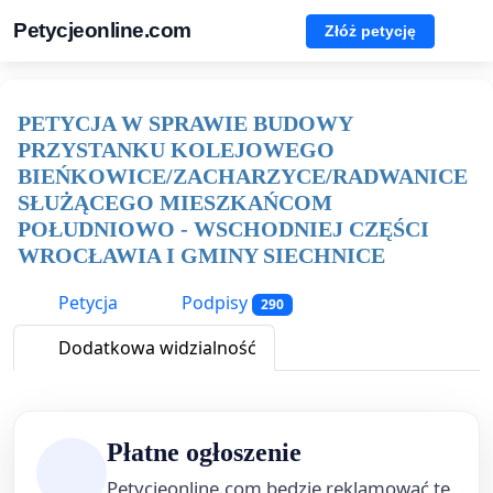
Petycjeonline.com
Złóż petycję
PETYCJA W SPRAWIE BUDOWY
PRZYSTANKU KOLEJOWEGO
BIEŃKOWICE/ZACHARZYCE/RADWANICE
SŁUŻĄCEGO MIESZKAŃCOM
POŁUDNIOWO - WSCHODNIEJ CZĘŚCI
WROCŁAWIA I GMINY SIECHNICE
Petycja
Podpisy
290
Dodatkowa widzialność
Płatne ogłoszenie
Petycjeonline.com będzie reklamować tę