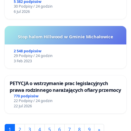
5 382 podpisów
30 Podpisy / 24 godzin
6 Jul 2026
Stop halom Hillwood w Gminie Michałowice
2 548 podpisów
29 Podpisy / 24 godzin
3 Feb 2023
PETYCJA o wstrzymanie prac legislacyjnych
prawa rodzinnego narażających ofiary przemocy
770 podpisów
22 Podpisy / 24 godzin
22 Jul 2026
1
2
3
4
5
6
7
8
9
»