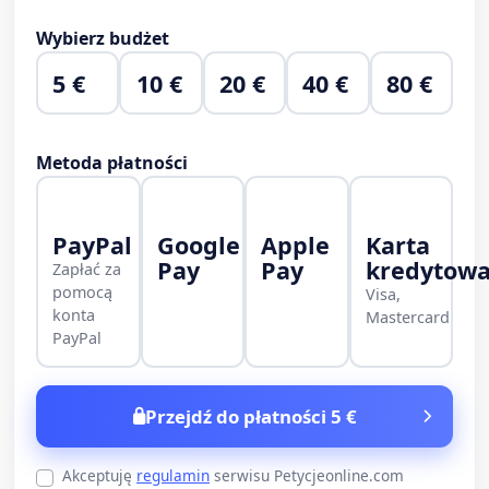
Wybierz budżet
5 €
10 €
20 €
40 €
80 €
Metoda płatności
PayPal
Google
Apple
Karta
Pay
Pay
kredytow
Zapłać za
pomocą
Visa,
konta
Mastercard
PayPal
Przejdź do płatności 5 €
Akceptuję
regulamin
serwisu Petycjeonline.com