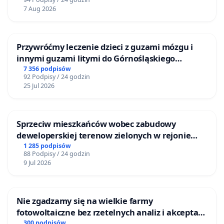
7 Aug 2026
Przywróćmy leczenie dzieci z guzami mózgu i
innymi guzami litymi do Górnośląskiego
Centrum Zdrowia Dziecka w Katowicach
7 356 podpisów
92 Podpisy / 24 godzin
25 Jul 2026
Sprzeciw mieszkańców wobec zabudowy
deweloperskiej terenow zielonych w rejonie
Bulwarów Straceńskich w Bielsku-Białej
1 285 podpisów
88 Podpisy / 24 godzin
9 Jul 2026
Nie zgadzamy się na wielkie farmy
fotowoltaiczne bez rzetelnych analiz i akceptacji
mieszkańców
300 podpisów