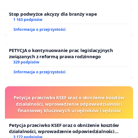
Stop podwyżce akcyzy dla branży vape
1 163 podpisów
Informacja o przejrzystości
PETYCJA o kontynuowanie prac legislacyjnych
związanych z reformą prawa rodzinnego
329 podpisów
Informacja o przejrzystości
Petycja przeciwko KSEF oraz o obniżenie kosztów
działalności, wprowadzenie odpowiedzialności
finansowej kluczowych urzędników i sędziów
Petycja przeciwko KSEF oraz o obniżenie kosztów
działalności, wprowadzenie odpowiedzialności
finansowej kluczowych urzędników i sędziów
3 172 podpisów